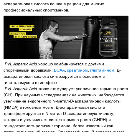
аспарагиновая кислота вошла в рацион для многих
профессиональных спортсменов.
PVL Aspartic Acid
хорошо комбинируется с другими
спортивными добавками:
ВСАА
,
креатином
,
глютамином
. Д-
аспарагиновая кислота синтезируется в основном в
гипоталамусе и в гипофизе.
PVL Aspartic Acid
также стимулирует увеличение гормона роста
(GH). При научных исследованиях на животных, наблюдается
увеличение эндогенного N-метил-D-аспарагиновой кислоты
(NMDA) в головном мозге. Д-аспарагиновая кислота
трансформируется в N-метил-D-аспарагиновую кислоту,
которая и увеличивает синтез гормона роста (GHRH) и
гонадотропного-релизинг гормона, более известный как