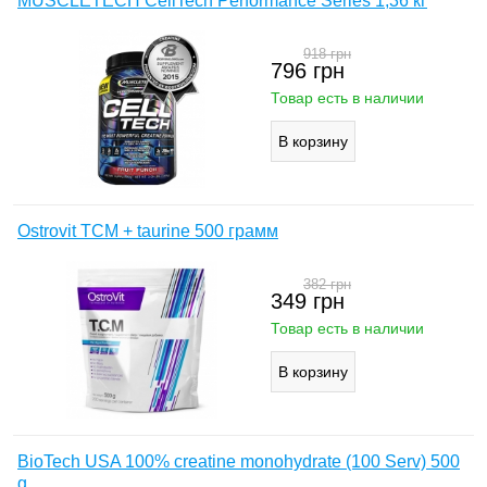
MUSCLETECH CellTech Performance Series 1,36 кг
918
грн
796
грн
Товар есть в наличии
Ostrovit TCM + taurine 500 грамм
382
грн
349
грн
Товар есть в наличии
BioTech USA 100% creatine monohydrate (100 Serv) 500
g