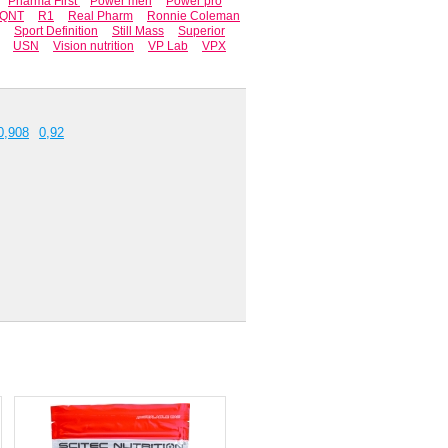
Pharma First
Power men
Power pro
QNT
R1
Real Pharm
Ronnie Coleman
Sport Definition
Still Mass
Superior
USN
Vision nutrition
VP Lab
VPX
0,908
0,92