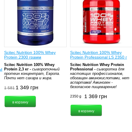
Scitec Nutrition 100% Whey
Scitec Nutrition 100% Whey
Protein 2300 грамм
Protein Professional LS 2350 г
Scitec Nutrition 100% Whey
Scitec Nutrition Whey Protein
ы
Protein 2,3 кг -
сывороточный
Professional -
сыворотка для
протеин концентрат, Европа.
настоящих профессионалов,
Почти нет сахара и жира.
обогащен аминокислотами, нет
аспартама! Аминоген -
1 349
грн
безопасное пищеварение!
1 581
1 369
грн
2350 g