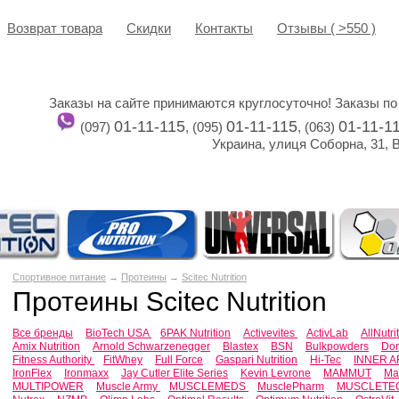
Возврат товара
Cкидки
Контакты
Отзывы ( >550 )
Заказы на сайте принимаются круглосуточно! Заказы по
01-11-115
01-11-115
01-11-1
(097)
, (095)
, (063)
Украина, улиця Соборна, 31, 
Спортивное питание
→
Протеины
→
Scitec Nutrition
Протеины Scitec Nutrition
Все бренды
BioTech USA
6PAK Nutrition
Activevites
ActivLab
AllNutri
Amix Nutrition
Arnold Schwarzenegger
Blastex
BSN
Bulkpowders
Dor
Fitness Authority
FitWhey
Full Force
Gaspari Nutrition
Hi-Tec
INNER 
IronFlex
Ironmaxx
Jay Cutler Elite Series
Kevin Levrone
MAMMUT
Ma
MULTIPOWER
Muscle Army
MUSCLEMEDS
MusclePharm
MUSCLETE