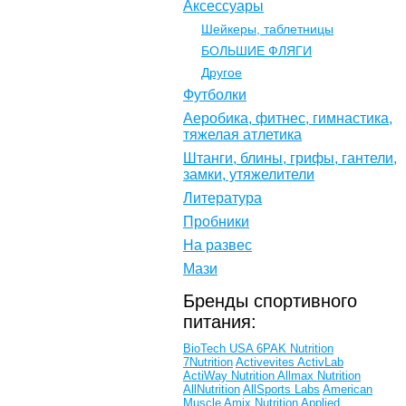
Аксессуары
Шейкеры, таблетницы
БОЛЬШИЕ ФЛЯГИ
Другое
Футболки
Аеробика, фитнес, гимнастика,
тяжелая атлетика
Штанги, блины, грифы, гантели,
замки, утяжелители
Литература
Пробники
На развес
Мази
Бренды спортивного
питания:
BioTech USA
6PAK Nutrition
7Nutrition
Activevites
ActivLab
ActiWay Nutrition
Allmax Nutrition
AllNutrition
AllSports Labs
American
Muscle
Amix Nutrition
Applied