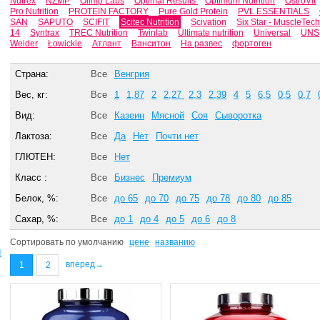
Nutrex
NZMP
Olimp Labs
Optimal Results
Optimum Nutrition
OstroVit
Pro Nutrition
PROTEIN FACTORY
Pure Gold Protein
PVL ESSENTIALS
SAN
SAPUTO
SCIFIT
Scitec Nutrition
Scivation
Six Star - MuscleTech
14
Syntrax
TREC Nutrition
Twinlab
Ultimate nutrition
Universal
UNS
Weider
Łowickie
Атлант
Ванситон
На развес
фортоген
Страна:
Все
Венгрия
Вес, кг:
Все
1
1,87
2
2,27
2,3
2,39
4
5
6,5
0,5
0,7
Вид:
Все
Казеин
Мясной
Соя
Сыворотка
Лактоза:
Все
Да
Нет
Почти нет
ГЛЮТЕН:
Все
Нет
Класс :
Все
Бизнес
Премиум
Белок, %:
Все
до 65
до 70
до 75
до 78
до 80
до 85
Сахар, %:
Все
до 1
до 4
до 5
до 6
до 8
Сортировать по
умолчанию
цене
названию
ы
вперед→
1
2