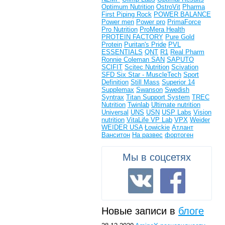
Optimum Nutrition
OstroVit
Pharma
First
Piping Rock
POWER BALANCE
Power men
Power pro
PrimaForce
Pro Nutrition
ProMera Health
PROTEIN FACTORY
Pure Gold
Protein
Puritan's Pride
PVL
ESSENTIALS
QNT
R1
Real Pharm
Ronnie Coleman
SAN
SAPUTO
SCIFIT
Scitec Nutrition
Scivation
SFD
Six Star - MuscleTech
Sport
Definition
Still Mass
Superior 14
Supplemax
Swanson
Swedish
Syntrax
Titan Support System
TREC
Nutrition
Twinlab
Ultimate nutrition
Universal
UNS
USN
USP Labs
Vision
nutrition
VitaLife
VP Lab
VPX
Weider
WEIDER USA
Łowickie
Атлант
Ванситон
На развес
фортоген
Мы в соцсетях
Новые записи в
блоге