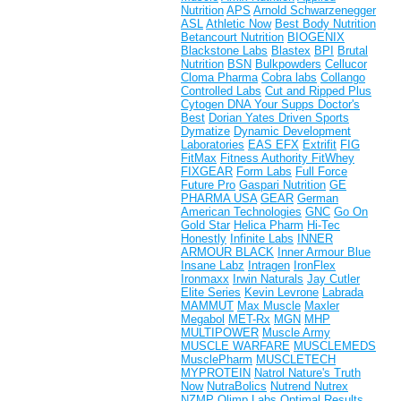
Nutrition
APS
Arnold Schwarzenegger
ASL
Athletic Now
Best Body Nutrition
Betancourt Nutrition
BIOGENIX
Blackstone Labs
Blastex
BPI
Brutal
Nutrition
BSN
Bulkpowders
Cellucor
Cloma Pharma
Cobra labs
Collango
Controlled Labs
Cut and Ripped Plus
Cytogen
DNA Your Supps
Doctor's
Best
Dorian Yates
Driven Sports
Dymatize
Dynamic Development
Laboratories
EAS
EFX
Extrifit
FIG
FitMax
Fitness Authority
FitWhey
FIXGEAR
Form Labs
Full Force
Future Pro
Gaspari Nutrition
GE
PHARMA USA
GEAR
German
American Technologies
GNC
Go On
Gold Star
Helica Pharm
Hi-Tec
Honestly
Infinite Labs
INNER
ARMOUR BLACK
Inner Armour Blue
Insane Labz
Intragen
IronFlex
Ironmaxx
Irwin Naturals
Jay Cutler
Elite Series
Kevin Levrone
Labrada
MAMMUT
Max Muscle
Maxler
Megabol
MET-Rx
MGN
MHP
MULTIPOWER
Muscle Army
MUSCLE WARFARE
MUSCLEMEDS
MusclePharm
MUSCLETECH
MYPROTEIN
Natrol
Nature's Truth
Now
NutraBolics
Nutrend
Nutrex
NZMP
Olimp Labs
Optimal Results