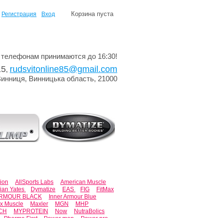
Корзина пуста
Регистрация
Вход
 телефонам принимаются до 16:30!
15
rudsvitonline85@gmail.com
,
Винниця, Винницька область, 21000
tion
AllSports Labs
American Muscle
ian Yates
Dymatize
EAS
FIG
FitMax
ARMOUR BLACK
Inner Armour Blue
x Muscle
Maxler
MGN
MHP
CH
MYPROTEIN
Now
NutraBolics