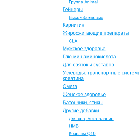
Группа Animal
Гейнеры
Высокобелковые
Карнитин
Жиросжигающие препараты
CLA
Мужское здоровье
Глю-мин аминокислота
Для связок и суставов
Углеводы, транспортные систем
креатина
Омега
Женское здоровье
Батончики, стикы
Другие добавки
Для сна, Бета-аланин
НМВ
Коэнзим Q10