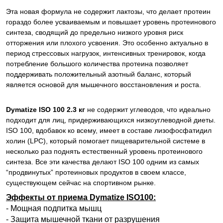
Эта новая формула не содержит лактозы, что делает протеин
гораздо более усваиваемым и повышает уровень протеинового
синтеза, сводящий до предельно низкого уровня риск
отторжения или плохого усвоения. Это особенно актуально в
период стрессовых нагрузок, интенсивных тренировок, когда
потребление большого количества протеина позволяет
поддерживать положительный азотный баланс, который
является основой для мышечного восстановления и роста.
Dymatize ISO 100 2.3 кг
не содержит углеводов, что идеально
подходит для лиц, придерживающихся низкоуглеводной диеты.
ISO 100, вдобавок ко всему, имеет в составе лизофосфатидил
холин (LPC), который помогает пищеварительной системе в
несколько раз поднять естественный уровень протеинового
синтеза. Все эти качества делают ISO 100 одним из самых
“продвинутых” протеиновых продуктов в своем классе,
существующем сейчас на спортивном рынке.
Эффекты от приема Dymatize ISO100:
- Мощная подпитка мышц
- Защита мышечной ткани от разрушения