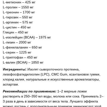
L-метионин – 425 мг
L-пролин – 1550 мг
L-треонин – 1700 мг
L-тирозин – 550 мг
L-аргинин – 575 мг
L-цистин – 450 мг
Глицин – 450 мг
L-изолейцин (BCAA) – 1975 мг
L-лизин – 2000 мг
L-фенилаланин – 650 мг
L-серин – 1225 мг
L-триптофан – 450 мг
L-валин (BCAA) – 1850 мг
Ингредиенты:
Изолят сывороточного протеина,
лизофосфатидилхолин (LPC), CMC Gum, ксантановое гумми,
хлорид калия, натуральные и искусственные ароматизаторы,
аспартам.
Рекомендации по применению:
1–2 мерные ложки
растворить в 250–350 мл воды, молока или сока. Принимать 2–
3 раза в день в зависимости от веса тела. Лучшего эффекта
можно достичь с дополнительным приемом аминокислот этой