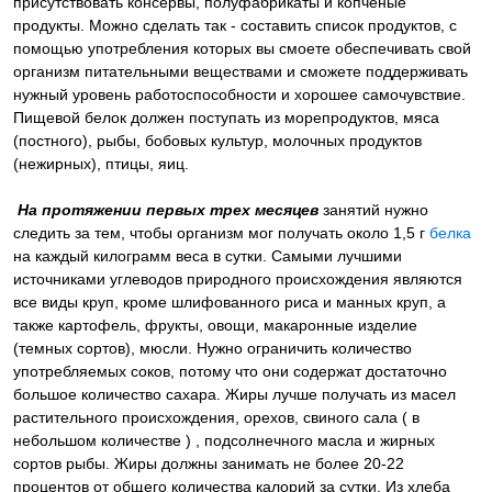
присутствовать консервы, полуфабрикаты и копченые
продукты. Можно сделать так - составить список продуктов, с
помощью употребления которых вы смоете обеспечивать свой
организм питательными веществами и сможете поддерживать
нужный уровень работоспособности и хорошее самочувствие.
Пищевой белок должен поступать из морепродуктов, мяса
(постного), рыбы, бобовых культур, молочных продуктов
(нежирных), птицы, яиц.
На протяжении первых трех месяцев
занятий нужно
следить за тем, чтобы организм мог получать около 1,5 г
белка
на каждый килограмм веса в сутки. Самыми лучшими
источниками углеводов природного происхождения являются
все виды круп, кроме шлифованного риса и манных круп, а
также картофель, фрукты, овощи, макаронные изделие
(темных сортов), мюсли. Нужно ограничить количество
употребляемых соков, потому что они содержат достаточно
большое количество сахара. Жиры лучше получать из масел
растительного происхождения, орехов, свиного сала ( в
небольшом количестве ) , подсолнечного масла и жирных
сортов рыбы. Жиры должны занимать не более 20-22
процентов от общего количества калорий за сутки. Из хлеба