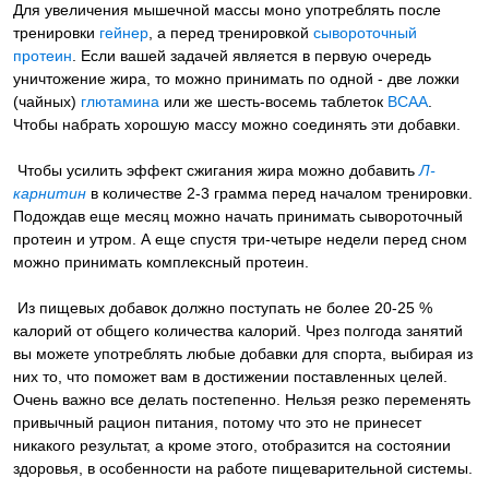
Для увеличения мышечной массы моно употреблять после
тренировки
гейнер
, а перед тренировкой
сывороточный
протеин
. Если вашей задачей является в первую очередь
уничтожение жира, то можно принимать по одной - две ложки
(чайных)
глютамина
или же шесть-восемь таблеток
ВСАА
.
Чтобы набрать хорошую массу можно соединять эти добавки.
Чтобы усилить эффект сжигания жира можно добавить
Л-
карнитин
в количестве 2-3 грамма перед началом тренировки.
Подождав еще месяц можно начать принимать сывороточный
протеин и утром. А еще спустя три-четыре недели перед сном
можно принимать комплексный протеин.
Из пищевых добавок должно поступать не более 20-25 %
калорий от общего количества калорий. Чрез полгода занятий
вы можете употреблять любые добавки для спорта, выбирая из
них то, что поможет вам в достижении поставленных целей.
Очень важно все делать постепенно. Нельзя резко переменять
привычный рацион питания, потому что это не принесет
никакого результат, а кроме этого, отобразится на состоянии
здоровья, в особенности на работе пищеварительной системы.