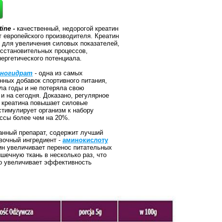
ine -
качественный, недорогой креатин
т европейского производителя. Креатин
 для увеличения силовых показателей,
сстановительных процессов,
ергетического потенциала.
оногидрат
- одна из самых
нных добавок спортивного питания,
ла годы и не потеряла свою
 и на сегодня. Доказано, регулярное
 креатина повышает силовые
стимулирует организм к набору
ссы более чем на 20%.
анный препарат, содержит лучший
вочный ингредиент -
аминокислоту
ин увеличивает перенос питательных
шечную ткань в несколько раз, что
о увеличивает эффективность