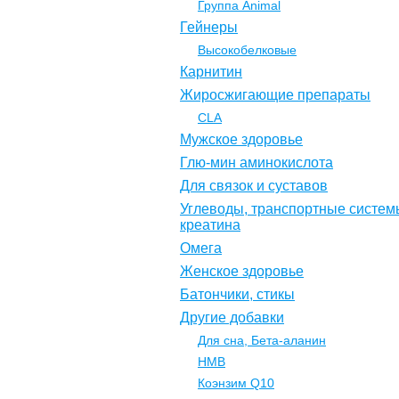
Группа Animal
Гейнеры
Высокобелковые
Карнитин
Жиросжигающие препараты
CLA
Мужское здоровье
Глю-мин аминокислота
Для связок и суставов
Углеводы, транспортные систем
креатина
Омега
Женское здоровье
Батончики, стикы
Другие добавки
Для сна, Бета-аланин
НМВ
Коэнзим Q10