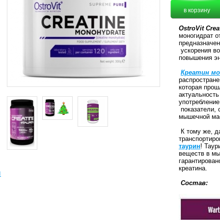
OstroVit Creat
моногидрат о
предназначен
ускорения во
повышения эн
Креатин м
распростране
которая прош
актуальность
употребление
показатели, 
мышечной ма
К тому же, д
транспортиро
таурин
! Таур
веществ в мы
гарантирован
креатина.
ы
Состав: