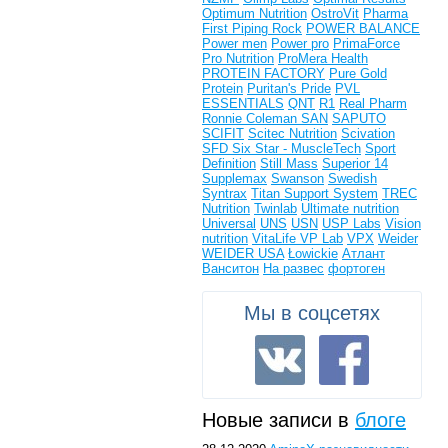
Optimum Nutrition
OstroVit
Pharma
First
Piping Rock
POWER BALANCE
Power men
Power pro
PrimaForce
Pro Nutrition
ProMera Health
PROTEIN FACTORY
Pure Gold
Protein
Puritan's Pride
PVL
ESSENTIALS
QNT
R1
Real Pharm
Ronnie Coleman
SAN
SAPUTO
SCIFIT
Scitec Nutrition
Scivation
SFD
Six Star - MuscleTech
Sport
Definition
Still Mass
Superior 14
Supplemax
Swanson
Swedish
Syntrax
Titan Support System
TREC
Nutrition
Twinlab
Ultimate nutrition
Universal
UNS
USN
USP Labs
Vision
nutrition
VitaLife
VP Lab
VPX
Weider
WEIDER USA
Łowickie
Атлант
Ванситон
На развес
фортоген
Мы в соцсетях
Новые записи в
блоге