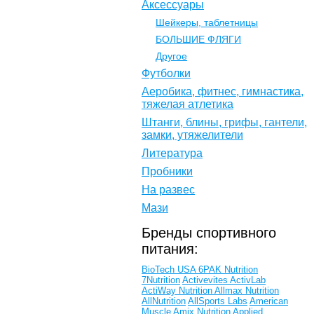
Аксессуары
Шейкеры, таблетницы
БОЛЬШИЕ ФЛЯГИ
Другое
Футболки
Аеробика, фитнес, гимнастика,
тяжелая атлетика
Штанги, блины, грифы, гантели,
замки, утяжелители
Литература
Пробники
На развес
Мази
Бренды спортивного
питания:
BioTech USA
6PAK Nutrition
7Nutrition
Activevites
ActivLab
ActiWay Nutrition
Allmax Nutrition
AllNutrition
AllSports Labs
American
Muscle
Amix Nutrition
Applied