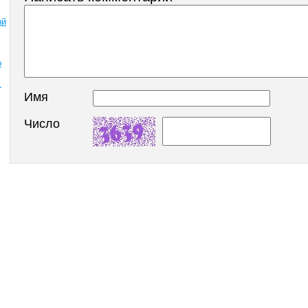
ый
о
.
Имя
Число