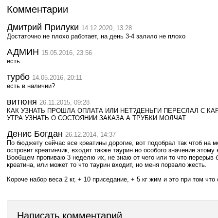
Комментарии
Дмитрий Прилуки
14.12.2020, 13:28
Достаточно не плохо работает, на день 3-4 залило не плохо
АДМИН
15.05.2016, 23:56
есть
турбо
14.05.2016, 20:11
есть в наличии?
витюня
26.11.2015, 09:28
КАК УЗНАТЬ ПРОШЛА ОПЛАТА ИЛИ НЕТ?ДЕНЬГИ ПЕРЕСЛАЛ С КА
УТРА УЗНАТЬ О СОСТОЯНИИ ЗАКАЗА А ТРУБКИ МОЛЧАТ
Денис Богдан
26.12.2014, 14:37
По бюджету сейчас все креатины дорогие, вот подобрал так чтоб на м
островит креатинчик, входит также таурин но особого значение этому 
Вообщем пропиваю 3 неделю их, не знаю от чего или то что перерыв 
креатина, или может то что таурин входит, но меня порвало жесть.
Короче набор веса 2 кг, + 10 приседание, + 5 кг жим и это при том чт
Написать комментарий