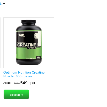
м
→
Optimum Nutrition Creatine
Powder 600 грамм
549
грн
Акция
680