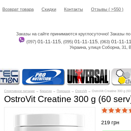
Возврат товара
Cкидки
Контакты
Отзывы ( >550 )
Заказы на сайте принимаются круглосуточно! Заказы по
01-11-115
01-11-115
01-11-1
(097)
, (095)
, (063)
Украина, улиця Соборна, 31, 
Спортивное питание
→
Креатин
→
Порошок
→
OstroVit
→ OstroVit Creatine 300 g (60
OstroVit Creatine 300 g (60 serv
219
грн