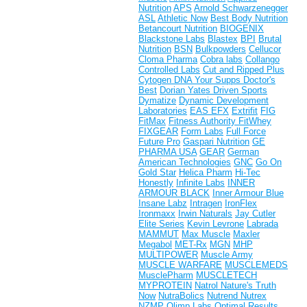
Nutrition
APS
Arnold Schwarzenegger
ASL
Athletic Now
Best Body Nutrition
Betancourt Nutrition
BIOGENIX
Blackstone Labs
Blastex
BPI
Brutal
Nutrition
BSN
Bulkpowders
Cellucor
Cloma Pharma
Cobra labs
Collango
Controlled Labs
Cut and Ripped Plus
Cytogen
DNA Your Supps
Doctor's
Best
Dorian Yates
Driven Sports
Dymatize
Dynamic Development
Laboratories
EAS
EFX
Extrifit
FIG
FitMax
Fitness Authority
FitWhey
FIXGEAR
Form Labs
Full Force
Future Pro
Gaspari Nutrition
GE
PHARMA USA
GEAR
German
American Technologies
GNC
Go On
Gold Star
Helica Pharm
Hi-Tec
Honestly
Infinite Labs
INNER
ARMOUR BLACK
Inner Armour Blue
Insane Labz
Intragen
IronFlex
Ironmaxx
Irwin Naturals
Jay Cutler
Elite Series
Kevin Levrone
Labrada
MAMMUT
Max Muscle
Maxler
Megabol
MET-Rx
MGN
MHP
MULTIPOWER
Muscle Army
MUSCLE WARFARE
MUSCLEMEDS
MusclePharm
MUSCLETECH
MYPROTEIN
Natrol
Nature's Truth
Now
NutraBolics
Nutrend
Nutrex
NZMP
Olimp Labs
Optimal Results