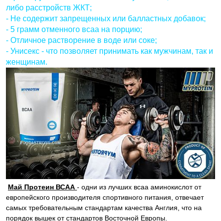
либо расстройств ЖКТ;
- Не содержит запрещенных или балластных добавок;
- 5 грамм отменного всаа на порцию;
- Отличное растворение в воде или соке;
- Унисекс - что позволяет принимать как мужчинам, так и
женщинам.
Май Протеин ВСАА
- одни из лучших всаа аминокислот от
европейского производителя спортивного питания, отвечает
самых требовательным стандартам качества Англия, что на
порядок вышек от стандартов Восточной Европы.