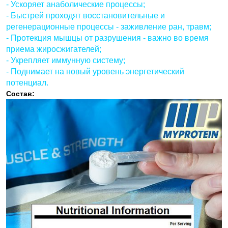
- Ускоряет анаболические процессы;
- Быстрей проходят восстановительные и
регенерационные процессы - заживление ран, травм;
- Протекция мышцы от разрушения - важно во время
приема жиросжигателей;
- Укрепляет иммунную систему;
- Поднимает на новый уровень энергетический
потенциал.
Состав: