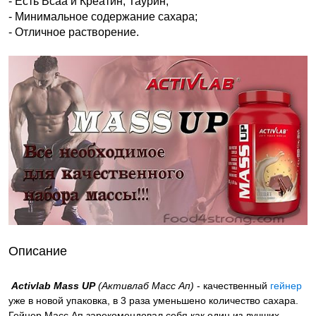
- Есть Всаа и Креатин, Таурин;
- Минимальное содержание сахара;
- Отличное растворение.
Описание
Activlab Mass UP
(Активлаб Масс Ап)
- качественный
гейнер
уже в новой упаковка, в 3 раза уменьшено количество сахара.
Гейнер Масс Ап зарекомендовал себя как один из лучших