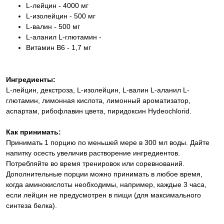
L-лейцин - 4000 мг
L-изолейцин - 500 мг
L-валин - 500 мг
L-аланил L-глютамин -
Витамин B6 - 1,7 мг
Ингредиенты:
L-лейцин, декстроза, L-изолейцин, L-валин L-аланил L-
глютамин, лимонная кислота, лимонный ароматизатор,
аспартам, рибофлавин цвета, пиридоксин Hydeochlorid.
Как принимать:
Принимать 1 порцию по меньшей мере в 300 мл воды. Дайте
напитку осесть увеличив растворение ингредиентов.
Потребляйте во время тренировок или соревнований.
Дополнительные порции можно принимать в любое время,
когда аминокислоты необходимы, например, каждые 3 часа,
если лейцин не предусмотрен в пищи (для максимального
синтеза белка).