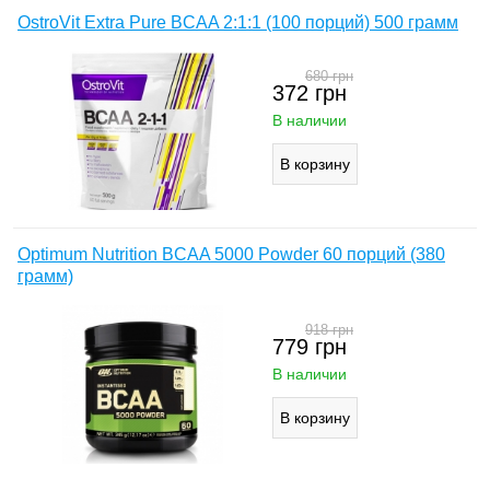
OstroVit Extra Pure BCAA 2:1:1 (100 порций) 500 грамм
680
грн
372
грн
В наличии
Optimum Nutrition BCAA 5000 Powder 60 порций (380
грамм)
918
грн
779
грн
В наличии