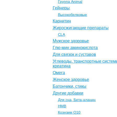
Группа Animal
Гейнеры
Высокобелковые
Карнитин
Жиросжигающие препараты
CLA
Мужское здоровье
Глю-мин аминокислота
Для связок и суставов
Углеводы, транспортные систем
креатина
Омега
Женское здоровье
Батончики, стикы
Другие добавки
Для сна, Бета-аланин
НМВ
Коэнзим Q10