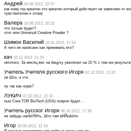
Андрей
16.08.2013, 22:37
как кому пш креатин это креатин который действует не зависемо от в
чувствителен к этому
Валера
16.08.2013, 20:15
что лучше будет?
этот или Universal Creatine Powder ?
Шимон Василий
16.01.2013, 17:53
А чего не написано как принимать его?
кач
10.12.2012, 21:33
неплохо. За месяц вес на бицуху увеличил на 15 % с тем же результа
Учитель Учителя русского Игоря
02.12.2012, 13:22
не Што, а что
ну так как норм?
ЛУКИЧ
07.10.2012, 22:33
пью Crea.TOR BioTech (USA) поярче будет....
Учитель русског Игоря
06.10.2012, 17:39
не забудь напЫЛИть, Што там вИЙшЫло
Игор
18.09.2012, 12:14
Я заказал пасмотрим што вийдыт сразу напылу...