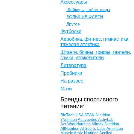
Аксессуары
Шейкеры, таблетницы
БОЛЬШИЕ ФЛЯГИ
Другое
Футболки
Аеробика, фитнес, гимнастика,
тяжелая атлетика
Штанги, блины, грифы, гантели,
замки, утяжелители
Литература
Пробники
На развес
Мази
Бренды спортивного
питания:
BioTech USA
6PAK Nutrition
7Nutrition
Activevites
ActivLab
ActiWay Nutrition
Allmax Nutrition
AllNutrition
AllSports Labs
American
Muscle
Amix Nutrition
Applied