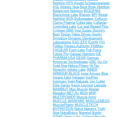
Nutrition
APS
Arnold Schwarzenegger
ASL
Athletic Now
Best Body Nutrition
Betancourt Nutrition
BIOGENIX
Blackstone Labs
Blastex
BPI
Brutal
Nutrition
BSN
Bulkpowders
Cellucor
Cloma Pharma
Cobra labs
Collango
Controlled Labs
Cut and Ripped Plus
Cytogen
DNA Your Supps
Doctor's
Best
Dorian Yates
Driven Sports
Dymatize
Dynamic Development
Laboratories
EAS
EFX
Extrifit
FIG
FitMax
Fitness Authority
FitWhey
FIXGEAR
Form Labs
Full Force
Future Pro
Gaspari Nutrition
GE
PHARMA USA
GEAR
German
American Technologies
GNC
Go On
Gold Star
Helica Pharm
Hi-Tec
Honestly
Infinite Labs
INNER
ARMOUR BLACK
Inner Armour Blue
Insane Labz
Intragen
IronFlex
Ironmaxx
Irwin Naturals
Jay Cutler
Elite Series
Kevin Levrone
Labrada
MAMMUT
Max Muscle
Maxler
Megabol
MET-Rx
MGN
MHP
MULTIPOWER
Muscle Army
MUSCLE WARFARE
MUSCLEMEDS
MusclePharm
MUSCLETECH
MYPROTEIN
Natrol
Nature's Truth
Now
NutraBolics
Nutrend
Nutrex
NZMP
Olimp Labs
Optimal Results