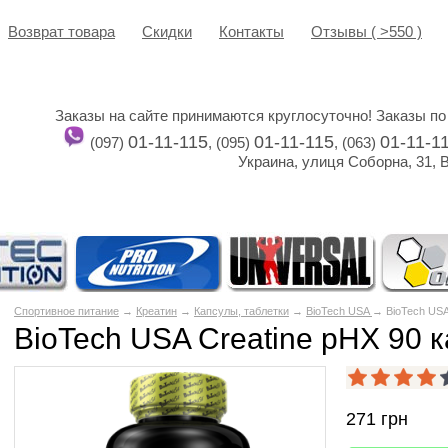
Возврат товара
Cкидки
Контакты
Отзывы ( >550 )
Заказы на сайте принимаются круглосуточно! Заказы по
01-11-115
01-11-115
01-11-1
(097)
, (095)
, (063)
Украина, улиця Соборна, 31, 
Спортивное питание
→
Креатин
→
Капсулы, таблетки
→
BioTech USA
→ BioTech USA
BioTech USA Creatine pHX 90 
271
грн