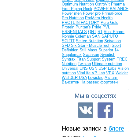
Optimum Nutrition
OstroVit
Pharma
First
Piping Rock
POWER BALANCE
Power men
Power pro
PrimaForce
Pro Nutrition
ProMera Health
PROTEIN FACTORY
Pure Gold
Protein
Puritan's Pride
PVL
ESSENTIALS
QNT
R1
Real Pharm
Ronnie Coleman
SAN
SAPUTO
SCIFIT
Scitec Nutrition
Scivation
SFD
Six Star - MuscleTech
Sport
Definition
Still Mass
Superior 14
Supplemax
Swanson
Swedish
Syntrax
Titan Support System
TREC
Nutrition
Twinlab
Ultimate nutrition
Universal
UNS
USN
USP Labs
Vision
nutrition
VitaLife
VP Lab
VPX
Weider
WEIDER USA
Łowickie
Атлант
Ванситон
На развес
фортоген
Мы в соцсетях
Новые записи в
блоге