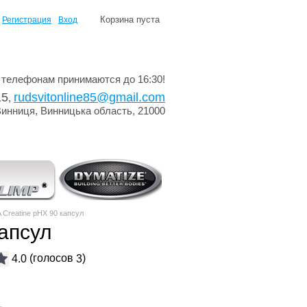
Корзина пуста
Регистрация
Вход
 телефонам принимаются до 16:30!
15
rudsvitonline85@gmail.com
,
Винниця, Винницька область, 21000
 Creatine pHX 90 капсул
капсул
(голосов
)
4.0
3