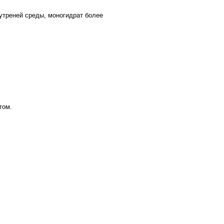
нутреней среды, моногидрат более
том.