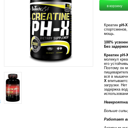
Креатин
рН-
спортсменов,
мощь.
100% усвоен
Без задержк
Креатин рН-
молекул креа
его устойчив
Поэтому он м
пищеваритель
всё в мышечн
X
впитывается
загрузки. Не
задержка вод
использовани
ы
Невероятна
Больше силы,
Работает в
Активным инг