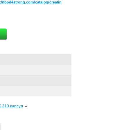
://food4strong.com/catalog/creatin
X 210 капсул
→