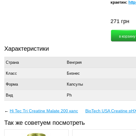
краетин:
http
271
грн
Характеристики
Страна
Венгрия
Класс
Бизнес
Форма
Капсулы
Вид
Ph
←
Hi Tec Tri Creatine Malate 200 капс
BioTech USA Creatine pH
Так же советуем посмотреть