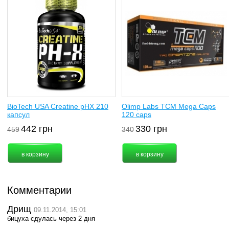
BioTech USA Creatine pHX 210
Olimp Labs TCM Mega Caps
капсул
120 caps
442
грн
330
грн
459
340
Комментарии
Дрищ
09.11.2014, 15:01
бицуха сдулась через 2 дня