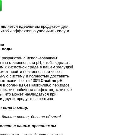
X
является идеальным продуктом для
 чтобы эффективно увеличить силу и
ие
и воды
X
разработан с использованием
тина с измененным рН, чтобы сделать
ым к кислотной среде в вашем желудке!
ожет пройти неизмененным через
ную систему и полностью доставить
ые ткани. Почти 100%
Creatine pH-
 в организм без каких-либо периодов
т никаких побочных эффектов, таких как
ы, что может наблюдаться при
и других продуктов креатина.
я сила и мощь
 больше роста, больше объема!
месте с вашим организмом
редиентом, который используется