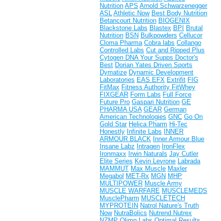
Nutrition
APS
Arnold Schwarzenegger
ASL
Athletic Now
Best Body Nutrition
Betancourt Nutrition
BIOGENIX
Blackstone Labs
Blastex
BPI
Brutal
Nutrition
BSN
Bulkpowders
Cellucor
Cloma Pharma
Cobra labs
Collango
Controlled Labs
Cut and Ripped Plus
Cytogen
DNA Your Supps
Doctor's
Best
Dorian Yates
Driven Sports
Dymatize
Dynamic Development
Laboratories
EAS
EFX
Extrifit
FIG
FitMax
Fitness Authority
FitWhey
FIXGEAR
Form Labs
Full Force
Future Pro
Gaspari Nutrition
GE
PHARMA USA
GEAR
German
American Technologies
GNC
Go On
Gold Star
Helica Pharm
Hi-Tec
Honestly
Infinite Labs
INNER
ARMOUR BLACK
Inner Armour Blue
Insane Labz
Intragen
IronFlex
Ironmaxx
Irwin Naturals
Jay Cutler
Elite Series
Kevin Levrone
Labrada
MAMMUT
Max Muscle
Maxler
Megabol
MET-Rx
MGN
MHP
MULTIPOWER
Muscle Army
MUSCLE WARFARE
MUSCLEMEDS
MusclePharm
MUSCLETECH
MYPROTEIN
Natrol
Nature's Truth
Now
NutraBolics
Nutrend
Nutrex
NZMP
Olimp Labs
Optimal Results