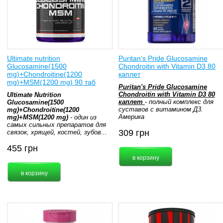
Ultimate nutrition
Puritan's Pride Glucosamine
Glucosamine(1500
Chondroitin with Vitamin D3 80
mg)+Chondroitine(1200
каплет
mg)+MSM(1200 mg) 90 таб
Puritan's Pride Glucosamine
Chondroitin with Vitamin D3 80
Ultimate Nutrition
каплет
- полный комплекс для
Glucosamine(1500
суставов с витамином Д3.
mg)+Chondroitine(1200
Америка
mg)+MSM(1200 mg)
- один из
самых сильных препаратов для
309
грн
связок, хрящей, костей, зубов...
455
грн