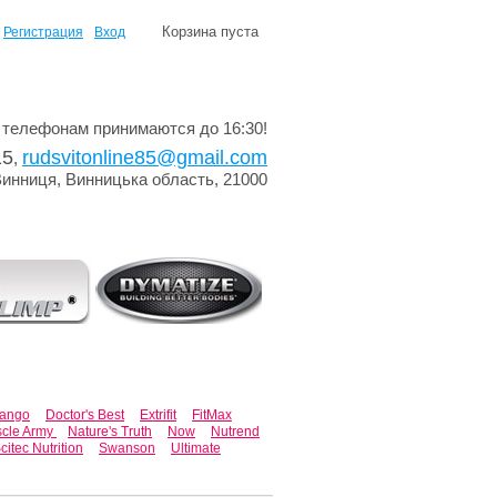
Корзина пуста
Регистрация
Вход
 телефонам принимаются до 16:30!
15
rudsvitonline85@gmail.com
,
Винниця, Винницька область, 21000
lango
Doctor's Best
Extrifit
FitMax
cle Army
Nature's Truth
Now
Nutrend
citec Nutrition
Swanson
Ultimate