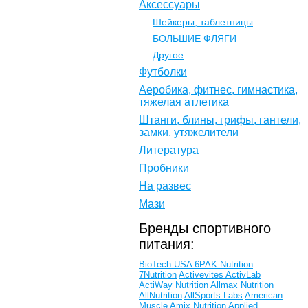
Аксессуары
Шейкеры, таблетницы
БОЛЬШИЕ ФЛЯГИ
Другое
Футболки
Аеробика, фитнес, гимнастика,
тяжелая атлетика
Штанги, блины, грифы, гантели,
замки, утяжелители
Литература
Пробники
На развес
Мази
Бренды спортивного
питания:
BioTech USA
6PAK Nutrition
7Nutrition
Activevites
ActivLab
ActiWay Nutrition
Allmax Nutrition
AllNutrition
AllSports Labs
American
Muscle
Amix Nutrition
Applied