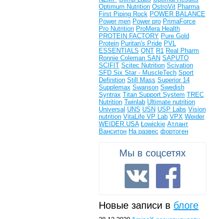
Optimum Nutrition
OstroVit
Pharma
First
Piping Rock
POWER BALANCE
Power men
Power pro
PrimaForce
Pro Nutrition
ProMera Health
PROTEIN FACTORY
Pure Gold
Protein
Puritan's Pride
PVL
ESSENTIALS
QNT
R1
Real Pharm
Ronnie Coleman
SAN
SAPUTO
SCIFIT
Scitec Nutrition
Scivation
SFD
Six Star - MuscleTech
Sport
Definition
Still Mass
Superior 14
Supplemax
Swanson
Swedish
Syntrax
Titan Support System
TREC
Nutrition
Twinlab
Ultimate nutrition
Universal
UNS
USN
USP Labs
Vision
nutrition
VitaLife
VP Lab
VPX
Weider
WEIDER USA
Łowickie
Атлант
Ванситон
На развес
фортоген
Мы в соцсетях
Новые записи в
блоге