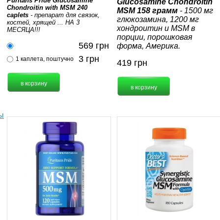
Puritans Pride Glucosamine
Glucosamine Chondroitin
Chondroitin with MSM 240
MSM 158 грамм
- 1500 мг
caplets
- препарат для связок,
глюкозамина, 1200 мг
костей, хрящей ... НА 3
хондроитин и MSM в
МЕСЯЦА!!!
порции, порошковая
569
грн
форма, Америка.
3
грн
1 каплета, поштучно
419
грн
ы