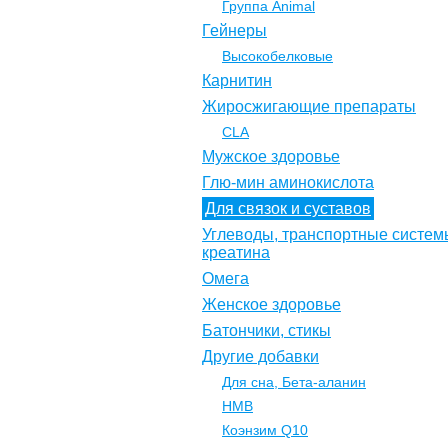
Группа Animal
Гейнеры
Высокобелковые
Карнитин
Жиросжигающие препараты
CLA
Мужское здоровье
Глю-мин аминокислота
Для связок и суставов
Углеводы, транспортные систем
креатина
Омега
Женское здоровье
Батончики, стикы
Другие добавки
Для сна, Бета-аланин
НМВ
Коэнзим Q10