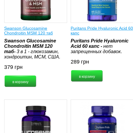
Swanson Glucosamine
Puritans Pride Hyaluronic Acid 60
Chondroitin MSM 120 таб
капс
Swanson Glucosamine
Puritans Pride Hyaluronic
Chondroitin MSM 120
Acid 60 капс -
нет
таб-
3 в 1 - глюкозамин,
запрещенных добавок.
хондроитин, МСМ, США.
289
грн
379
грн