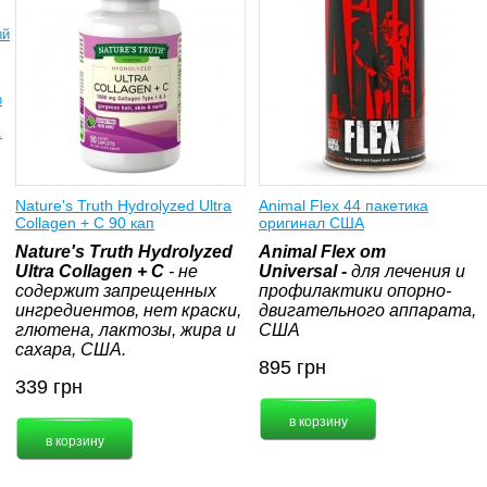
ый
о
.
Nature's Truth Hydrolyzed Ultra
Animal Flex 44 пакетика
Collagen + C 90 кап
оригинал США
Nature's Truth Hydrolyzed
Animal Flex от
Ultra Collagen + C
- не
Universal
-
для лечения и
содержит запрещенных
профилактики опорно-
ингредиентов, нет краски,
двигательного аппарата,
глютена, лактозы, жира и
США
сахара, США.
895
грн
339
грн