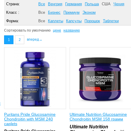
Страна:
Все
Венгрия
Германия
Польша
США
Чехия
Класс :
Все
Бизнес
Премиум
Эконом
Форма:
Все
Каплеты
Капсулы
Порошок
Таблетки
Сортировать по
умолчанию
цене
названию
вперед→
1
2
ы
Puritans Pride Glucosamine
Ultimate Nutrition Glucosamine
Chondroitin with MSM 240
Chondroitin MSM 158 грамм
caplets
Ultimate Nutrition