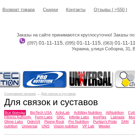
Возврат товара
Cкидки
Контакты
Отзывы ( >550 )
Заказы на сайте принимаются круглосуточно! Заказы по
01-11-115
01-11-115
01-11-1
(097)
, (095)
, (063)
Украина, улиця Соборна, 31, 
Спортивное питание
→
Для связок и суставов
Для связок и суставов
Все бренды
BioTech USA
ActivLab
ActiWay Nutrition
AllNutrition
Col
Fitness Authority
Form Labs
GNC
Infinite Labs
IronFlex
Labrada
Mus
Olimp Labs
OstroVit
Piping Rock
Pro Nutrition
Puritan's Pride
SAN
S
nutrition
Universal
UNS
Vision nutrition
VP Lab
Weider