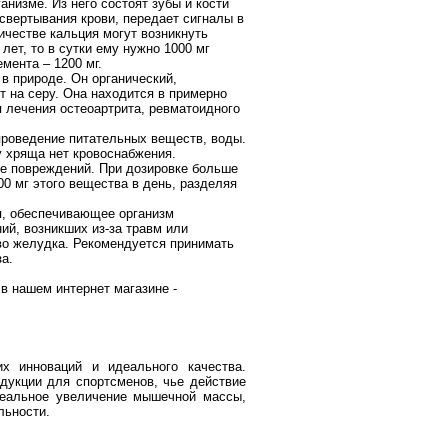
низме. Из него состоят зубы и кости
 свертывания крови, передает сигналы в
честве кальция могут возникнуть
лет, то в сутки ему нужно 1000 мг
мента – 1200 мг.
 в природе. Он органический,
т на серу. Она находится в примерно
 лечения остеоартрита, ревматоидного
проведение питательных веществ, воды.
 хряща нет кровоснабжения.
ле повреждений. При дозировке больше
00 мг этого вещества в день, разделяя
я, обеспечивающее организм
ий, возникших из-за травм или
во желудка. Рекомендуется принимать
за.
в нашем интернет магазине -
х инноваций и идеального качества.
одукции для спортсменов, чье действие
реальное увеличение мышечной массы,
льности.