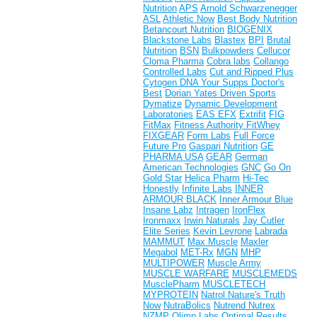
Nutrition
APS
Arnold Schwarzenegger
ASL
Athletic Now
Best Body Nutrition
Betancourt Nutrition
BIOGENIX
Blackstone Labs
Blastex
BPI
Brutal
Nutrition
BSN
Bulkpowders
Cellucor
Cloma Pharma
Cobra labs
Collango
Controlled Labs
Cut and Ripped Plus
Cytogen
DNA Your Supps
Doctor's
Best
Dorian Yates
Driven Sports
Dymatize
Dynamic Development
Laboratories
EAS
EFX
Extrifit
FIG
FitMax
Fitness Authority
FitWhey
FIXGEAR
Form Labs
Full Force
Future Pro
Gaspari Nutrition
GE
PHARMA USA
GEAR
German
American Technologies
GNC
Go On
Gold Star
Helica Pharm
Hi-Tec
Honestly
Infinite Labs
INNER
ARMOUR BLACK
Inner Armour Blue
Insane Labz
Intragen
IronFlex
Ironmaxx
Irwin Naturals
Jay Cutler
Elite Series
Kevin Levrone
Labrada
MAMMUT
Max Muscle
Maxler
Megabol
MET-Rx
MGN
MHP
MULTIPOWER
Muscle Army
MUSCLE WARFARE
MUSCLEMEDS
MusclePharm
MUSCLETECH
MYPROTEIN
Natrol
Nature's Truth
Now
NutraBolics
Nutrend
Nutrex
NZMP
Olimp Labs
Optimal Results