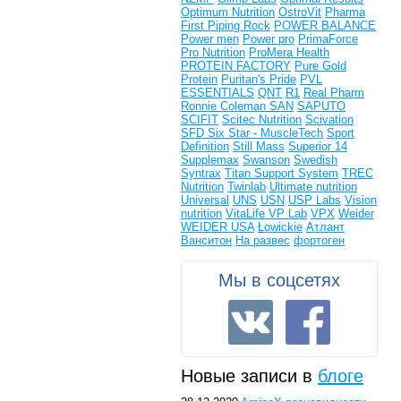
Optimum Nutrition
OstroVit
Pharma
First
Piping Rock
POWER BALANCE
Power men
Power pro
PrimaForce
Pro Nutrition
ProMera Health
PROTEIN FACTORY
Pure Gold
Protein
Puritan's Pride
PVL
ESSENTIALS
QNT
R1
Real Pharm
Ronnie Coleman
SAN
SAPUTO
SCIFIT
Scitec Nutrition
Scivation
SFD
Six Star - MuscleTech
Sport
Definition
Still Mass
Superior 14
Supplemax
Swanson
Swedish
Syntrax
Titan Support System
TREC
Nutrition
Twinlab
Ultimate nutrition
Universal
UNS
USN
USP Labs
Vision
nutrition
VitaLife
VP Lab
VPX
Weider
WEIDER USA
Łowickie
Атлант
Ванситон
На развес
фортоген
Мы в соцсетях
Новые записи в
блоге