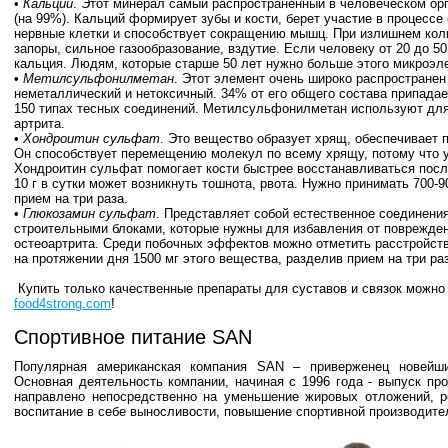
•
Кальций
. Этот минерал самый распространенный в человеческом орга
(на 99%). Кальций формирует зубы и кости, берет участие в процессе
нервные клетки и способствует сокращению мышц. При излишнем коли
запоры, сильное газообразование, вздутие. Если человеку от 20 до 50 
кальция. Людям, которые старше 50 лет нужно больше этого микроэле
•
Метилсульфонилметан
. Этот элемент очень широко распространен
неметаллический и нетоксичный. 34% от его общего состава припадае
150 типах тесных соединений. Метилсульфонилметан используют для
артрита.
•
Хондроитин сульфат
. Это вещество образует хрящ, обеспечивает 
Он способствует перемещению молекул по всему хрящу, потому что у
Хондроитин сульфат помогает кости быстрее восстанавливаться пос
10 г в сутки может возникнуть тошнота, рвота. Нужно принимать 700-9
прием на три раза.
•
Глюкозамин сульфат
. Представляет собой естественное соединени
строительными блоками, которые нужны для избавления от поврежден
остеоартрита. Среди побочных эффектов можно отметить расстройст
на протяжении дня 1500 мг этого вещества, разделив прием на три ра
Купить только качественные препараты для суставов и связок можно 
food4strong.com
!
Спортивное питание SAN
Популярная американская компания SAN – приверженец новейши
Основная деятельность компании, начиная с 1996 года - выпуск пр
направлено непосредственно на уменьшение жировых отложений, 
воспитание в себе выносливости, повышение спортивной производите