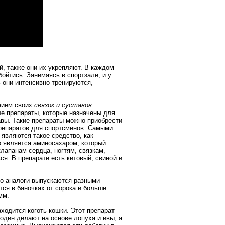
, также они их укрепляют. В каждом
бойтись. Занимаясь в спортзале, и у
 они интенсивно тренируются,
нием своих
связок и суставов
.
е препараты, которые назначены для
тавы. Такие препараты можно приобрести
препаратов для спортсменов. Самыми
являются такое средство, как
 является аминосахаром, который
клапанам сердца, ногтям, связкам,
я. В препарате есть китовый, свиной и
го аналоги выпускаются разными
ся в баночках от сорока и больше
амм.
ходится коготь кошки. Этот препарат
–один делают на основе лопуха и ивы, а