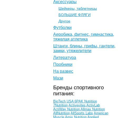
Аксессуары
Шейкеры, таблетницы
БОЛЬШИЕ ФЛЯГИ
Другое
Футболки
Аеробика, фитнес, гимнастика,
тяжелая атлетика
Штанги, блины, грифы, гантели,
замки, утяжелители
Литература
Пробники
На развес
Мази
Бренды спортивного
питания:
BioTech USA
6PAK Nutrition
7Nutrition
Activevites
ActivLab
ActiWay Nutrition
Allmax Nutrition
AllNutrition
AllSports Labs
American
Muscle
Amix Nutrition
Applied