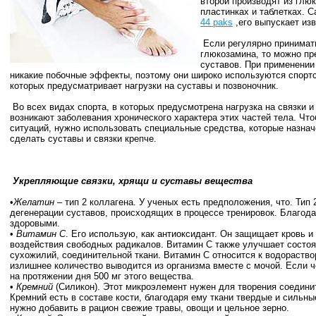
второй производят из глю
пластинках и таблетках. 
44 paks
,его выпускает из
Если регулярно принимать
глюкозамина, то можно пр
суставов. При применении
никакие побочные эффекты, поэтому они широко используются спорт
которых предусматривает нагрузки на суставы и позвоночник.
Во всех видах спорта, в которых предусмотрена нагрузка на связки и
возникают заболевания хронического характера этих частей тела. Чт
ситуаций, нужно использовать специальные средства, которые назнач
сделать суставы и связки крепче.
Укрепляющие связки, хрящи и суставы вещества
•
Желатин
– тип 2 коллагена. У ученых есть предположения, что. Тип
дегенерации суставов, происходящих в процессе тренировок. Благод
здоровыми.
•
Витамин С
. Его использую, как антиоксидант. Он защищает кровь и
воздействия свободных радикалов. Витамин С также улучшает состояни
сухожилий, соединительной ткани. Витамин С относится к водораств
излишнее количество выводится из организма вместе с мочой. Если ч
на протяжении дня 500 мг этого вещества.
•
Кремний
(Силикон). Этот микроэлемент нужен для творения соедини
Кремний есть в составе кости, благодаря ему ткани твердые и сильны
нужно добавить в рацион свежие травы, овощи и цельное зерно.