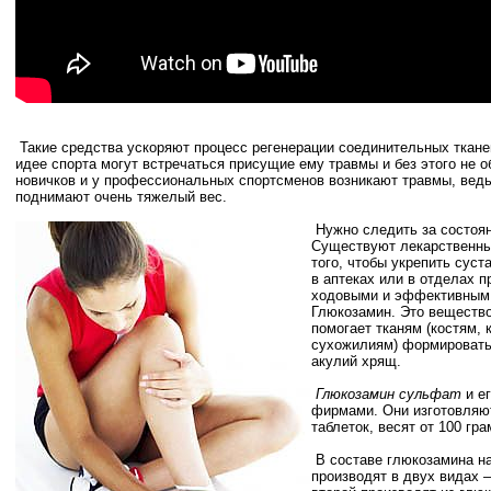
Такие средства ускоряют процесс регенерации соединительных тканей
идее спорта могут встречаться присущие ему травмы и без этого не о
новичков и у профессиональных спортсменов возникают травмы, ведь
поднимают очень тяжелый вес.
Нужно следить за состоя
Существуют лекарственны
того, чтобы укрепить сус
в аптеках или в отделах 
ходовыми и эффективным 
Глюкозамин. Это вещество
помогает тканям (костям, 
сухожилиям) формироватьс
акулий хрящ.
Глюкозамин сульфат
и е
фирмами. Они изготовляют
таблеток, весят от 100 гр
В составе глюкозамина на
производят в двух видах 