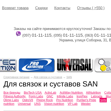
Возврат товара
Cкидки
Контакты
Отзывы ( >550 )
Заказы на сайте принимаются круглосуточно! Заказы по
01-11-115
01-11-115
01-11-1
(097)
, (095)
, (063)
Украина, улиця Соборна, 31, 
Спортивное питание
→
Для связок и суставов
→
SAN
Для связок и суставов SAN
Все бренды
BioTech USA
ActivLab
ActiWay Nutrition
AllNutrition
Coll
Fitness Authority
Form Labs
GNC
Infinite Labs
IronFlex
Labrada
Mus
Olimp Labs
OstroVit
Piping Rock
Pro Nutrition
Puritan's Pride
SAN
nutrition
Universal
UNS
Vision nutrition
VP Lab
Weider