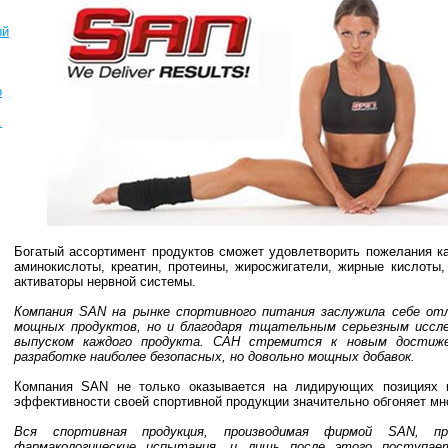
ый
о
.
Богатый ассортимент продуктов сможет удовлетворить пожелания ка
аминокислоты, креатин, протеины, жиросжигатели, жирные кислоты
активаторы нервной системы.
Компания SAN на рынке спортивного питания заслужила себе от
мощных продуктов, но и благодаря тщательным серьезным иссле
выпуском каждого продукта. САН стремится к новым достиже
разработке наиболее безопасных, но довольно мощных добавок.
Компания SAN не только оказывается на лидирующих позициях в
эффективности своей спортивной продукции значительно обгоняет мно
Вся спортивная продукция, производимая фирмой SAN, пр
фармакологические испытания, и лишь после этого поступает