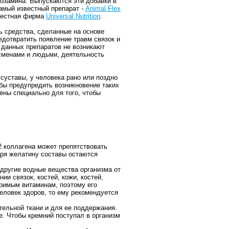
козамина. Выпускаются эти добавки в
Самый известный препарат -
Animal Flex
вестная фирма
Universal Nutrition
.
 средства, сделанные на основе
едотвратить появление травм связок и
 данных препаратов не возникают
сменами и людьми, деятельность
 суставы, у человека рано или поздно
обы предупредить возникновение таких
ены специально для того, чтобы
 2 коллагена может препятствовать
аря желатину составы остаются
 другие водные вещества организма от
и связок, костей, кожи, костей,
оримым витаминам, поэтому его
еловек здоров, то ему рекомендуется
тельной ткани и для ее поддержания.
е. Чтобы кремний поступал в организм