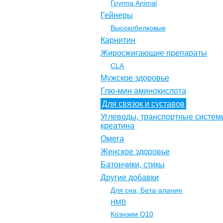
Группа Animal
Гейнеры
Высокобелковые
Карнитин
Жиросжигающие препараты
CLA
Мужское здоровье
Глю-мин аминокислота
Для связок и суставов
Углеводы, транспортные систем
креатина
Омега
Женское здоровье
Батончики, стикы
Другие добавки
Для сна, Бета-аланин
НМВ
Коэнзим Q10