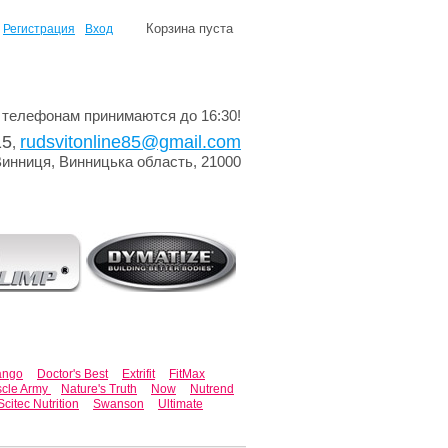
Корзина пуста
Регистрация
Вход
 телефонам принимаются до 16:30!
15
rudsvitonline85@gmail.com
,
Винниця, Винницька область, 21000
ango
Doctor's Best
Extrifit
FitMax
cle Army
Nature's Truth
Now
Nutrend
Scitec Nutrition
Swanson
Ultimate