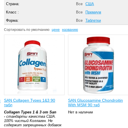
Страна:
Все
США
Класс :
Все
Премиум
Форма:
Все
Таблетки
Сортировать по
умолчанию
цене
названию
SAN Collagen Types 1&3 90
SAN Glucosamine Chondroitin
ы
табл
With MSM 90 таб
Collagen Types 1 & 3 от San
Нет в наличии
-
стандарты качества США.
1
00% чистый Коллаген. Не
содержит запрещенных добавок