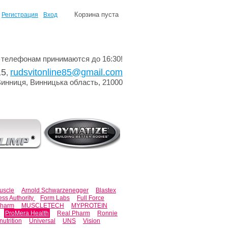
Корзина пуста
Регистрация
Вход
 телефонам принимаются до 16:30!
15
rudsvitonline85@gmail.com
,
Винниця, Винницька область, 21000
uscle
Arnold Schwarzenegger
Blastex
ess Authority
Form Labs
Full Force
Pharm
MUSCLETECH
MYPROTEIN
ProMera Health
Real Pharm
Ronnie
nutrition
Universal
UNS
Vision