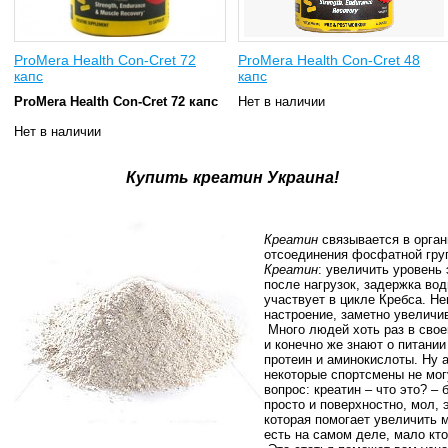
ProMera Health Con-Cret 72
ProMera Health Con-Cret 48
капс
капс
ProMera Health Con-Cret 72 капс
Нет в наличии
Нет в наличии
Купить креатин Украина!
Креатин
связывается в орган
отсоединения фосфатной гру
Креатин
: увеличить уровень
после нагрузок, задержка во
участвует в цикле Кребса. Н
настроение, заметно увеличив
Много людей хоть раз в свое
и конечно же знают о питани
протеин и аминокислоты. Ну а
некоторые спортсмены не могу
вопрос: креатин – что это? –
просто и поверхностно, мол, 
которая помогает увеличить м
есть на самом деле, мало кто