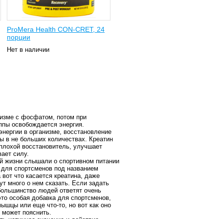
ProMera Health CON-CRET, 24
порции
Нет в наличии
изме с фосфатом, потом при
ппы освобождается энергия.
 энергии в организме, восстановление
ды в не больших количествах. Креатин
еплохой восстановитель, улучшает
ает силу.
й жизни слышали о спортивном питании
и для спортсменов под названием
 вот что касается креатина, даже
т много о нем сказать. Если задать
 большинство людей ответят очень
это особая добавка для спортсменов,
ышцы или еще что-то, но вот как оно
 может пояснить.