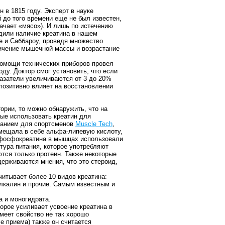
в 1815 году. Эксперт в науке
 до того времени еще не был известен,
начает «мясо»). И лишь по истечению
дили наличие креатина в нашем
ке и Саббароу, проведя множество
личение мышечной массы и возрастание
помощи технических приборов провел
оду. Доктор смог установить, что если
казатели увеличиваются от 3 до 20%
 позитивно влияет на восстановлении
ории, то можно обнаружить, что на
вые использовать креатин для
танием для спортсменов
Muscle Tech
,
вмещала в себе альфа-липевую кислоту,
я фосфокреатина в мышцах использовали
тура питания, которое употребляют
тся только протеин. Также некоторые
держиваются мнения, что это стероид,
итывает более 10 видов креатина:
алкалин и прочие. Самым известным и
.
а и моногидрата.
орое усиливает усвоение креатина в
меет свойство не так хорошо
е приема) также он считается