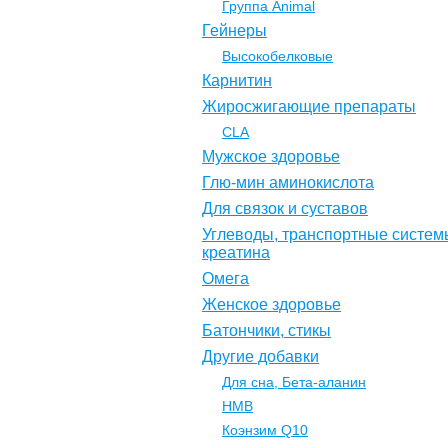
Группа Animal
Гейнеры
Высокобелковые
Карнитин
Жиросжигающие препараты
CLA
Мужское здоровье
Глю-мин аминокислота
Для связок и суставов
Углеводы, транспортные систем
креатина
Омега
Женское здоровье
Батончики, стикы
Другие добавки
Для сна, Бета-аланин
НМВ
Коэнзим Q10