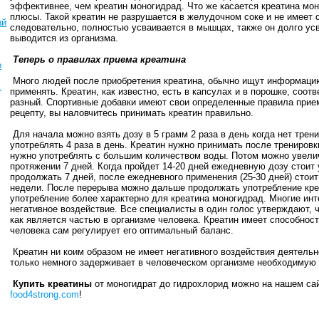
эффективнее, чем креатин моногидрад. Что же касается креатина мон
плюсы. Такой креатин не разрушается в желудочном соке и не имеет 
ый
следовательно, полностью усваивается в мышцах, также он долго усв
выводится из организма.
Теперь о правилах приема креатина
о
Много людей после приобретения креатина, обычно ищут информацию 
.
применять. Креатин, как известно, есть в капсулах и в порошке, соот
разный. Спортивные добавки имеют свои определенные правила прие
рецепту, вы наловчитесь принимать креатин правильно.
Для начала можно взять дозу в 5 грамм 2 раза в день когда нет трени
употреблять 4 раза в день. Креатин нужно принимать после тренировк
нужно употреблять с большим количеством воды. Потом можно увеличи
протяжении 7 дней. Когда пройдет 14-20 дней ежедневную дозу стоит 
продолжать 7 дней, после ежедневного применения (25-30 дней) стоит
недели. После перерыва можно дальше продолжать употребление креа
употребление более характерно для креатина моногидрад. Многие инт
негативное воздействие. Все специалисты в один голос утверждают, ч
как является частью в организме человека. Креатин имеет способнос
человека сам регулирует его оптимальный баланс.
Креатин ни коим образом не имеет негативного воздействия деятельн
только немного задерживает в человеческом организме необходимую 
Купить креатины
от моногидрат до гидрохлорид можно на нашем сай
food4strong.com
!