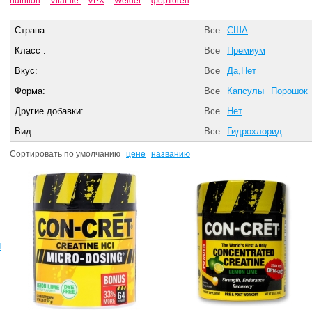
nutrition
VitaLife
VPX
Weider
фортоген
Страна:
Все
США
Класс :
Все
Премиум
Вкус:
Все
Да,Нет
Форма:
Все
Капсулы
Порошок
Другие добавки:
Все
Нет
Вид:
Все
Гидрохлорид
Сортировать по
умолчанию
цене
названию
ы