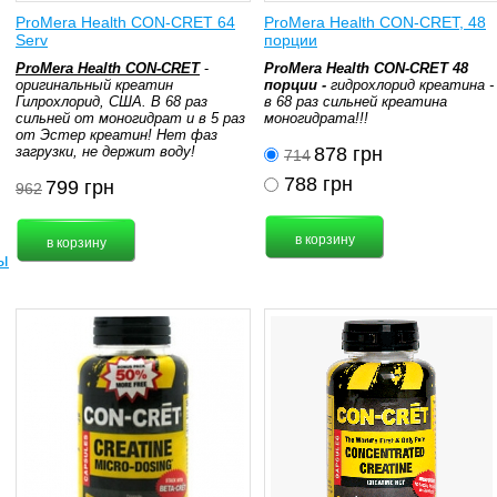
ProMera Health CON-CRET 64
ProMera Health CON-CRET, 48
Serv
порции
ProMera Health CON-CRET
-
ProMera Health CON-CRET 48
оригинальный креатин
порции -
гидрохлорид креатина -
Гилрохлорид, США. В 68 раз
в 68 раз сильней креатина
сильней от моногидрат и в 5 раз
моногидрата!!!
от Эстер креатин! Нет фаз
загрузки, не держит воду!
878
грн
714
788
грн
799
грн
962
ы