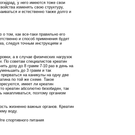
огидрад, у него имеются тоже свои
свойства изменять свою структуру,
аиваться и естественно также долго и
о том, как все-таки правильно его
ветственно и способ применения будет
ма, следуя точным инструкциям и
ровки, а в случае физических нагрузок
и. По советам специалистов креатин
ть дозу до 8 грамм 7-10 раз в день на
уменьшить до 3 грамм и так
 прерваться на каникулы на одну две
тина по той же схеме. Такое
ересуются, имеет ли креатин
то креатин абсолютно безобиден, так
ть накапливаться, поэтому организм
ость жизненно важных органов. Креатин
ему воду.
те спортивного питания