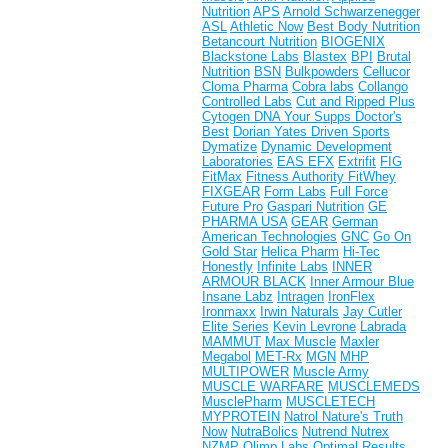
Nutrition
APS
Arnold Schwarzenegger
ASL
Athletic Now
Best Body Nutrition
Betancourt Nutrition
BIOGENIX
Blackstone Labs
Blastex
BPI
Brutal
Nutrition
BSN
Bulkpowders
Cellucor
Cloma Pharma
Cobra labs
Collango
Controlled Labs
Cut and Ripped Plus
Cytogen
DNA Your Supps
Doctor's
Best
Dorian Yates
Driven Sports
Dymatize
Dynamic Development
Laboratories
EAS
EFX
Extrifit
FIG
FitMax
Fitness Authority
FitWhey
FIXGEAR
Form Labs
Full Force
Future Pro
Gaspari Nutrition
GE
PHARMA USA
GEAR
German
American Technologies
GNC
Go On
Gold Star
Helica Pharm
Hi-Tec
Honestly
Infinite Labs
INNER
ARMOUR BLACK
Inner Armour Blue
Insane Labz
Intragen
IronFlex
Ironmaxx
Irwin Naturals
Jay Cutler
Elite Series
Kevin Levrone
Labrada
MAMMUT
Max Muscle
Maxler
Megabol
MET-Rx
MGN
MHP
MULTIPOWER
Muscle Army
MUSCLE WARFARE
MUSCLEMEDS
MusclePharm
MUSCLETECH
MYPROTEIN
Natrol
Nature's Truth
Now
NutraBolics
Nutrend
Nutrex
NZMP
Olimp Labs
Optimal Results