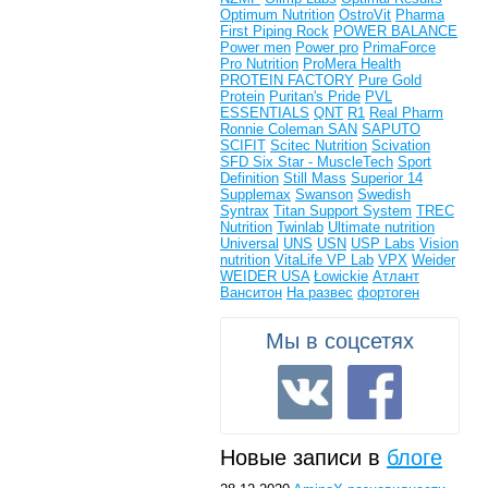
Optimum Nutrition
OstroVit
Pharma
First
Piping Rock
POWER BALANCE
Power men
Power pro
PrimaForce
Pro Nutrition
ProMera Health
PROTEIN FACTORY
Pure Gold
Protein
Puritan's Pride
PVL
ESSENTIALS
QNT
R1
Real Pharm
Ronnie Coleman
SAN
SAPUTO
SCIFIT
Scitec Nutrition
Scivation
SFD
Six Star - MuscleTech
Sport
Definition
Still Mass
Superior 14
Supplemax
Swanson
Swedish
Syntrax
Titan Support System
TREC
Nutrition
Twinlab
Ultimate nutrition
Universal
UNS
USN
USP Labs
Vision
nutrition
VitaLife
VP Lab
VPX
Weider
WEIDER USA
Łowickie
Атлант
Ванситон
На развес
фортоген
Мы в соцсетях
Новые записи в
блоге