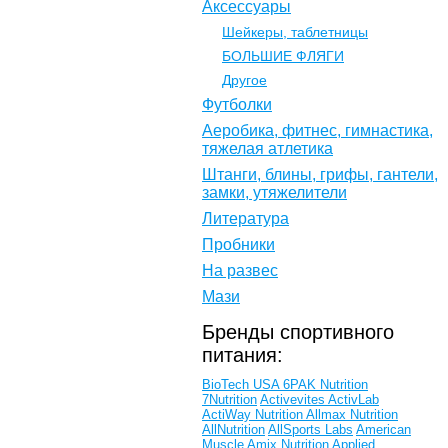
Аксессуары
Шейкеры, таблетницы
БОЛЬШИЕ ФЛЯГИ
Другое
Футболки
Аеробика, фитнес, гимнастика,
тяжелая атлетика
Штанги, блины, грифы, гантели,
замки, утяжелители
Литература
Пробники
На развес
Мази
Бренды спортивного
питания:
BioTech USA
6PAK Nutrition
7Nutrition
Activevites
ActivLab
ActiWay Nutrition
Allmax Nutrition
AllNutrition
AllSports Labs
American
Muscle
Amix Nutrition
Applied