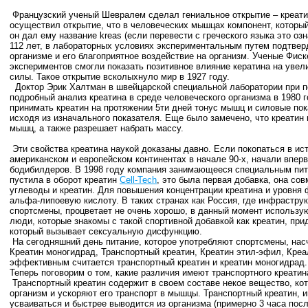
Французский ученый Шевралем сделал гениальное открытие – креатин 
осуществил открытие, что в человеческих мышцах компонент, который
он дал ему название kreas (если перевести с греческого языка это оз
112 лет, в лабораторных условиях экспериментальным путем подтвер
организме и его благоприятное воздействие на организм. Ученые Фис
экспериментов смогли показать позитивное влияние кератина на уве
силы. Такое открытие всколыхнуло мир в 1927 году.
Доктор Эрик Халтман в швейцарской специальной лаборатории при 
подробный анализ креатина в среде человеческого организма в 1980 г
принимать креатин на протяжении 5ти дней тонус мышц и силовые по
исходя из изначального показателя. Еще было замечено, что креатин
мышц, а также разрешает набрать массу.
Эти свойства креатина наукой доказаны давно. Если покопаться в ист
американском и европейском континентах в начале 90-х, начали впер
бодибилдеров. В 1998 году компания занимающееся специальным пи
пустила в оборот креатин
Cell-Tech
, это была первая добавка, она со
углеводы и креатин. Для повышения концентрации креатина и уровн
альфа-липоевую кислоту. В таких странах как Россия, где инфраструк
спортсмены, процветает не очень хорошо, в данный момент использую
люди, которые знакомы с такой спортивной добавкой как креатин, при
который вызывает сексуальную дисфункцию.
На сегодняшний день питание, которое употребляют спортсмены, насч
Креатин моногидрад, Транспортный креатин, Креатин этил-эфил, Кре
эффективным считается транспортный креатин и креатин моногидрад
Теперь поговорим о том, какие различия имеют транспортного креатин
Транспортный креатин содержит в своем составе некое вещество, кот
организм и ускоряют его транспорт в мышцы. Транспортный креатин, и
усваиваться и быстрее выводится из организма (примерно 3 часа посл