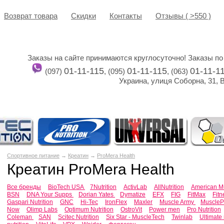
Возврат товара
Cкидки
Контакты
Отзывы ( >550 )
Заказы на сайте принимаются круглосуточно! Заказы по
01-11-115
01-11-115
01-11-1
(097)
, (095)
, (063)
Украина, улиця Соборна, 31, 
Спортивное питание
→
Креатин
→
ProMera Health
Креатин ProMera Health
Все бренды
BioTech USA
7Nutrition
ActivLab
AllNutrition
American M
BSN
DNA Your Supps
Dorian Yates
Dymatize
EFX
FIG
FitMax
Fitn
Gaspari Nutrition
GNC
Hi-Tec
IronFlex
Maxler
Muscle Army
Muscle
Now
Olimp Labs
Optimum Nutrition
OstroVit
Power men
Pro Nutrition
Coleman
SAN
Scitec Nutrition
Six Star - MuscleTech
Twinlab
Ultimate 