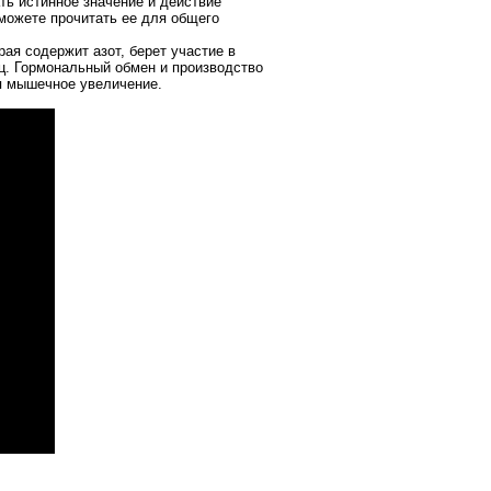
ть истинное значение и действие
 можете прочитать ее для общего
рая содержит азот, берет участие в
ц.
Гормональный обмен и производство
я мышечное увеличение.