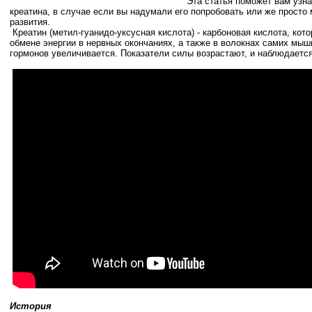
Эта статья поможет вам узна
креатина, в случае если вы надумали его попробовать или же просто
развития.
Креатин (метил-гуанидо-уксусная кислота) - карбоновая кислота, кото
обмене энергии в нервных окончаниях, а также в волокнах самих мыш
гормонов увеличивается.
Показатели силы возрастают, и наблюдаетс
История