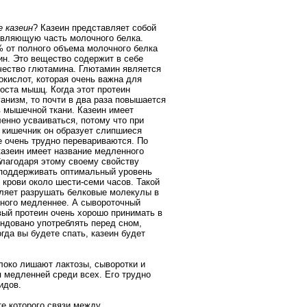
 казеин
? Казеин представляет собой
авляющую часть молочного белка.
 от полного объема молочного белка
ин. Это вещество содержит в себе
чество глютамина. Глютамин является
окислот, которая очень важна для
оста мышц. Когда этот протеин
ганизм, то почти в два раза повышается
в мышечной ткани. Казеин имеет
енно усваиваться, потому что при
 кишечник он образует слипшиеся
е очень трудно перевариваются. По
казеин имеет название медленного
благодаря этому своему свойству
 поддерживать оптимальный уровень
 крови около шести-семи часов. Такой
ляет разрушать белковые молекулы в
ного медленнее. А сывороточный
вый протеин очень хорошо принимать в
ндовано употреблять перед сном,
гда вы будете спать, казеин будет
локо лишают лактозы, сыворотки и
 медленней среди всех. Его трудно
идов.
те которого связи между