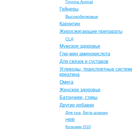
Группа Animal
Гейнеры
Высокобелковые
Карнитин
Жиросжигающие препараты
CLA
Мужское здоровье
Глю-мин аминокислота
Для связок и суставов
Углеводы, транспортные систем
креатина
Омега
Женское здоровье
Батончики, стикы
Другие добавки
Для сна, Бета-аланин
НМВ
Коэнзим Q10