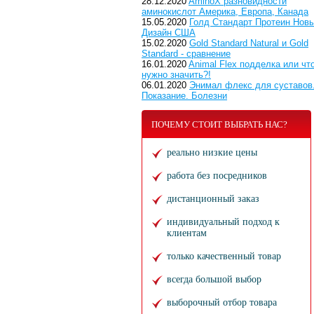
28.12.2020
AminoX разновидности
аминокислот Америка, Европа, Канада
15.05.2020
Голд Стандарт Протеин Нов
Дизайн США
15.02.2020
Gold Standard Natural и Gold
Standard - сравнение
16.01.2020
Animal Flex подделка или чт
нужно значить?!
06.01.2020
Энимал флекс для суставов
Показание. Болезни
ПОЧЕМУ СТОИТ ВЫБРАТЬ НАС?
реально низкие цены
работа без посредников
дистанционный заказ
индивидуальный подход к
клиентам
только качественный товар
всегда большой выбор
выборочный отбор товара