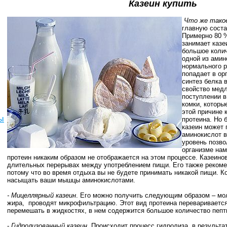
Казеин купить
Что же такое
главную сост
Примерно 80 %
занимает казе
большое коли
одной из амин
нормального р
попадает в ор
синтез белка 
свойство медл
поступлении в
комки, которы
этой причине 
ы
протеина. Но 
казеин может
аминокислот в
уровень позво
организме нам
протеин никаким образом не отображается на этом процессе. Казеино
длительных перерывах между употреблением пищи. Его также рекоме
потому что во время отдыха вы не будете принимать никакой пищи. Ко
насыщать ваши мышцы аминокислотами.
- Мицеллярный казеин
. Его можно получить следующим образом – мо
жира, проводят микрофильтрацию. Этот вид протеина переваривается
перемешать в жидкостях, в нем содержится большое количество пепт
-
Гидролизованный казеин
. Происходит процесс гидролиза, в результа