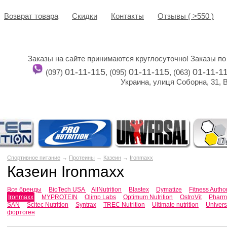
Возврат товара
Cкидки
Контакты
Отзывы ( >550 )
Заказы на сайте принимаются круглосуточно! Заказы по
01-11-115
01-11-115
01-11-1
(097)
, (095)
, (063)
Украина, улиця Соборна, 31, 
Спортивное питание
→
Протеины
→
Казеин
→
Ironmaxx
Казеин Ironmaxx
Все бренды
BioTech USA
AllNutrition
Blastex
Dymatize
Fitness Autho
Ironmaxx
MYPROTEIN
Olimp Labs
Optimum Nutrition
OstroVit
Pharma
SAN
Scitec Nutrition
Syntrax
TREC Nutrition
Ultimate nutrition
Univers
фортоген