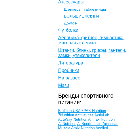
Аксессуары
Шейкеры, таблетницы
БОЛЬШИЕ ФЛЯГИ
Другое
Футболки
Аеробика, фитнес, гимнастика,
тяжелая атлетика
Штанги, блины, грифы, гантели,
замки, утяжелители
Литература
Пробники
На развес
Мази
Бренды спортивного
питания:
BioTech USA
6PAK Nutrition
7Nutrition
Activevites
ActivLab
ActiWay Nutrition
Allmax Nutrition
AllNutrition
AllSports Labs
American
Muscle
Amix Nutrition
Applied