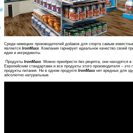
ый
о
.
Среди немецких производителей добавок для спорта самым известн
является
IronMaxx
. Компания гарнирует идеальное качество своей п
идеи и ингредиенты.
Продукты
IronMaxx
. Можно приобрести без рецепта, они находятся в
Европейским стандартами и все продукты этого производителя – это
продукты питания. Ни в одном продукте
IronMaxx
нет вредных для зд
абсолютно натуральные.