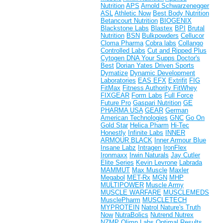
Nutrition
APS
Arnold Schwarzenegger
ASL
Athletic Now
Best Body Nutrition
Betancourt Nutrition
BIOGENIX
Blackstone Labs
Blastex
BPI
Brutal
Nutrition
BSN
Bulkpowders
Cellucor
Cloma Pharma
Cobra labs
Collango
Controlled Labs
Cut and Ripped Plus
Cytogen
DNA Your Supps
Doctor's
Best
Dorian Yates
Driven Sports
Dymatize
Dynamic Development
Laboratories
EAS
EFX
Extrifit
FIG
FitMax
Fitness Authority
FitWhey
FIXGEAR
Form Labs
Full Force
Future Pro
Gaspari Nutrition
GE
PHARMA USA
GEAR
German
American Technologies
GNC
Go On
Gold Star
Helica Pharm
Hi-Tec
Honestly
Infinite Labs
INNER
ARMOUR BLACK
Inner Armour Blue
Insane Labz
Intragen
IronFlex
Ironmaxx
Irwin Naturals
Jay Cutler
Elite Series
Kevin Levrone
Labrada
MAMMUT
Max Muscle
Maxler
Megabol
MET-Rx
MGN
MHP
MULTIPOWER
Muscle Army
MUSCLE WARFARE
MUSCLEMEDS
MusclePharm
MUSCLETECH
MYPROTEIN
Natrol
Nature's Truth
Now
NutraBolics
Nutrend
Nutrex
NZMP
Olimp Labs
Optimal Results