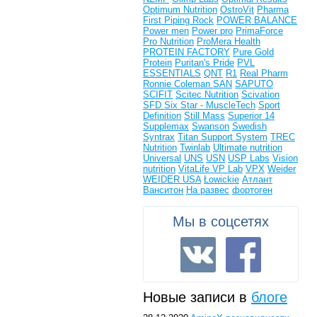
Optimum Nutrition
OstroVit
Pharma
First
Piping Rock
POWER BALANCE
Power men
Power pro
PrimaForce
Pro Nutrition
ProMera Health
PROTEIN FACTORY
Pure Gold
Protein
Puritan's Pride
PVL
ESSENTIALS
QNT
R1
Real Pharm
Ronnie Coleman
SAN
SAPUTO
SCIFIT
Scitec Nutrition
Scivation
SFD
Six Star - MuscleTech
Sport
Definition
Still Mass
Superior 14
Supplemax
Swanson
Swedish
Syntrax
Titan Support System
TREC
Nutrition
Twinlab
Ultimate nutrition
Universal
UNS
USN
USP Labs
Vision
nutrition
VitaLife
VP Lab
VPX
Weider
WEIDER USA
Łowickie
Атлант
Ванситон
На развес
фортоген
Мы в соцсетях
Новые записи в
блоге