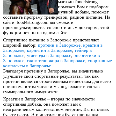
магазин
food
4
strong
поможет Вам с подбором
нужной добаки, поможет
составить програму тренировок, рацион питание. На
сайте
food
4
strong
.
com
вы сможете
проконсультироватся со спортивным доктором, этой
функции нет ни на одном сайте!
Спортивное питание в Запорожье представляет
широкий выбор:
протеин в Запорожье
,
креатин в
Запорожье
,
карнитин в Запорожье
,
гейнер в
Запорожье
,
углеводы в Запорожье
,
энергетики в
Запорожье
,
сжигатели жира в Запорожье
,
спортивные
комплексы в Запорожье
…
Благодаря протеину в Запорожье, вы значительно
улучшите свои спортивные результаты, так как
протеин является строительным веществом для всего
организма в том числе и мышц, входит в состав
гумморального иммунитета.
Креатин в Запорожье – вторая по значимости
спортивная добака, она поможет вам с
неограниченым количевством энергии, Вы на глазах
будете расти. Эти достижения будут при одном