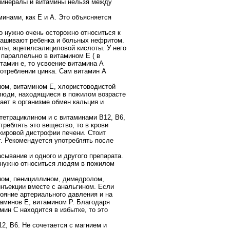
 минералы и витамины нельзя между
инами, как Е и А. Это объясняется
.
о нужно очень осторожно относиться к
ынашивают ребенка и больных нефритом.
ты, ацетилсалициловой кислоты. У него
 параллельно в витамином Е ( в
тамин е, то усвоение витамина А
отреблении цинка. Сам витамин А
ном, витамином Е, хлористоводистой
 люди, находящиеся в пожилом возрасте
ет в организме обмен кальция и
етрациклином и с витаминами В12, В6,
треблять это вещество, то в крови
жировой дистрофии печени. Стоит
т. Рекомендуется употреблять после
сывание и одного и другого препарата.
 нужно относиться людям в пожилом
ном, пенициллином, димедролом,
нъекции вместе с анальгином. Если
тояние артериального давления и на
таминов Е, витамином Р. Благодаря
ин С находится в избытке, то это
2, В6. Не сочетается с магнием и