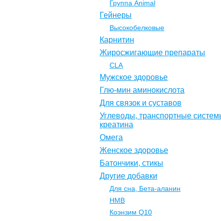
Группа Animal
Гейнеры
Высокобелковые
Карнитин
Жиросжигающие препараты
CLA
Мужское здоровье
Глю-мин аминокислота
Для связок и суставов
Углеводы, транспортные систем
креатина
Омега
Женское здоровье
Батончики, стикы
Другие добавки
Для сна, Бета-аланин
НМВ
Коэнзим Q10