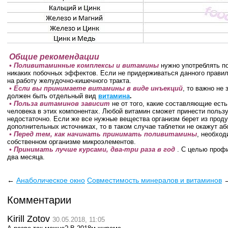
Общие рекомендации
• Поливитаминные комплексы и витамины
нужно употреблять по
никаких побочных эффектов. Если не придерживаться данного правил
на работу желудочно-кишечного тракта.
• Если вы принимаете витамины в виде инъекций
, то важно не
должен быть отдельный вид
витамина
.
• Польза витаминов зависит
не от того, какие составляющие есть
человека в этих компонентах. Любой витамин сможет принести пользу
недостаточно. Если же все нужные вещества организм берет из проду
дополнительных источниках, то в таком случае таблетки не окажут а
• Перед тем, как начинать принимать поливитамины
, необход
собственном организме микроэлементов.
• Принимать лучше курсами, два-три раза в год
. С целью профи
два месяца.
←
Анаболическое окно
Совместимость минералов и витаминов
Комментарии
Kirill Zotov
30.05.2018, 11:05