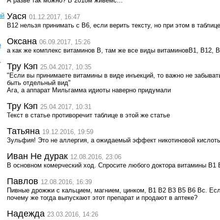
А разве так можно? В 2018м живемс...
Уася
ый
01.12.2017, 16:47
В12 нельзя принимать с В6, если верить тексту, но при этом в таблиц
Оксана
06.09.2017, 15:26
о
а как же комплекс витаминов В, там же все виды витаминовВ1, В12, В
.
Тру Кэп
25.04.2017, 10:35
"Если вы принимаете витамины в виде инъекций, то важно не забыват
быть отдельный вид"
Ага, а аппарат Мильгамма идиоты наверно придумали
Тру Кэп
25.04.2017, 10:31
Текст в статье противоречит таблице в этой же статье
Татьяна
19.12.2016, 19:59
Зульфия! Это не аллергия, а ожидаемый эффект никотиновой кислот
Иван Не дурак
12.08.2016, 23:06
В основном комерческий ход. Спросите любого доктора витамины В1 
Павлов
12.08.2016, 16:39
Пивные дрожжи с кальцием, магнием, цинком, B1 B2 B3 B5 B6 Bc. Ес
почему же тогда выпускают этот препарат и продают в аптеке?
Надежда
23.03.2016, 14:26