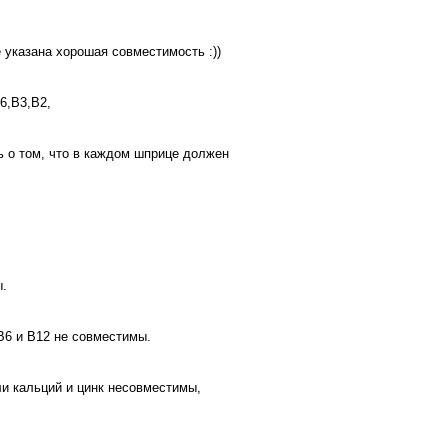
е указана хорошая совместимость :))
6,В3,В2,
ь о том, что в каждом шприце должен
ы.
В6 и В12 не совместимы.
ли кальций и цинк несовместимы,