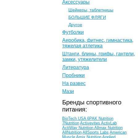
Аксессуары
Шейкеры, таблетницы
БОЛЬШИЕ ФЛЯГИ
Другое
Футболки
Аеробика, фитнес, гимнастика,
тяжелая атлетика
Штанги, блины, грифы, гантели,
замки, утяжелители
Литература
Пробники
На развес
Мази
Бренды спортивного
питания:
BioTech USA
6PAK Nutrition
7Nutrition
Activevites
ActivLab
ActiWay Nutrition
Allmax Nutrition
AllNutrition
AllSports Labs
American
Muscle
Amix Nutrition
Applied