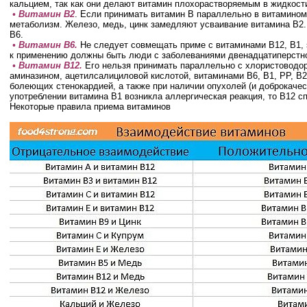
кальцием, так как они делают витамин плохорастворяемым в жидкост
• Витамин В2
. Если принимать витамин В параллельно в витамином
метаболизм. Железо, медь, цинк замедляют усваивание витамина В2
В6.
• Витамин В6.
Не следует совмещать приме с витаминами В12, В1
к применению должны быть люди с заболеваниями двенадцатиперстно
• Витамин В12.
Его нельзя принимать параллельно с хлористоводор
аминазином, ацетилсалициловой кислотой, витаминами В6, В1, РР, В
болеющих стенокардией, а также при наличии опухолей (и доброкачес
употреблении витамина В1 возникла аллергическая реакция, то В12 с
Некоторые правила приема витаминов