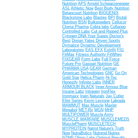
Nutrition
APS
Arnold Schwarzenegger
ASL
Athletic Now
Best Body Nutrition
Betancourt Nutrition
BIOGENIX
Blackstone Labs
Blastex
BPI
Brutal
Nutrition
BSN
Bulkpowders
Cellucor
Cloma Pharma
Cobra labs
Collango
Controlled Labs
Cut and Ripped Plus
Cytogen
DNA Your Supps
Doctor's
Best
Dorian Yates
Driven Sports
Dymatize
Dynamic Development
Laboratories
EAS
EFX
Extrifit
FIG
FitMax
Fitness Authority
FitWhey
FIXGEAR
Form Labs
Full Force
Future Pro
Gaspari Nutrition
GE
PHARMA USA
GEAR
German
American Technologies
GNC
Go On
Gold Star
Helica Pharm
Hi-Tec
Honestly
Infinite Labs
INNER
ARMOUR BLACK
Inner Armour Blue
Insane Labz
Intragen
IronFlex
Ironmaxx
Irwin Naturals
Jay Cutler
Elite Series
Kevin Levrone
Labrada
MAMMUT
Max Muscle
Maxler
Megabol
MET-Rx
MGN
MHP
MULTIPOWER
Muscle Army
MUSCLE WARFARE
MUSCLEMEDS
MusclePharm
MUSCLETECH
MYPROTEIN
Natrol
Nature's Truth
Now
NutraBolics
Nutrend
Nutrex
NZMP
Olimp Labs
Optimal Results