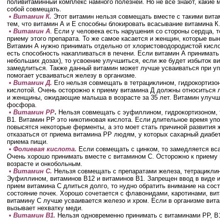
поливитаминный комплекс намного полезней. Но не все знают, какие
собой совмещать.
• Витамин К.
Этот витамин нельзя совмещать вместе с такими витам
тем, что витамин А и Е способны блокировать всасывание витамина К
• Витамин А
. Если у человека есть нарушения со стороны сердца, т
приему этого препарата. То же самое касается и женщин, которые в
Витамин А нужно принимать отдельно от хлористоводородистой кисло
есть способность накапливаться в печени. Если витамин А принимать
небольших дозах), то усвоение улучшиться, если же будет избыток ви
замедлиться. Также данный витамин может лучше усваиваться при уп
помогает усваиваться железу в организме.
• Витамин Д.
Его нельзя совмещать в тетрациклином, гидрокортизо
кислотой. Очень осторожно к приему витамина Д должны относиться
и женщины, ожидающие малыша в возрасте за 35 лет. Витамин улучша
фосфора.
• Витамин РР
.
Нельзя совмещать с эуфиллином, гидрокортизоном, т
В1. Витамин РР это никотиновая кислота. Если длительное время упо
повысятся некоторые ферменты, а это моет стать причиной развития 
отказаться от приема витамина РР людям, у которых сахарный диабе
приема пищи.
• Фолиевая кислота.
Если совмещать с цинком, то замедляется вса
Очень хорошо принимать вместе с витамином С. Осторожно к приему
возрасте и онкобольным.
• Витамин С.
Нельзя совмещать с препаратами железа, тетрацикли
Эуфиллином, витаминов В12 и витаминов В1. Запрещен ввод в виде и
прием витамина С длиться долго, то нудно обратить внимание на сос
состояние почек. Хорошо сочетается с флавонидами, каротинами, ви
витамину С лучше усваивается железо и хром. Если в организме витам
вызывает нехватку меди.
• Витамин В1.
Нельзя одновременно принимать с витаминами РР, В1