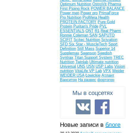
Optimum Nutrition
OstroVit
Pharma
First
Piping Rock
POWER BALANCE
Power men
Power pro
PrimaForce
Pro Nutrition
ProMera Health
PROTEIN FACTORY
Pure Gold
Protein
Puritan's Pride
PVL
ESSENTIALS
QNT
R1
Real Pharm
Ronnie Coleman
SAN
SAPUTO
SCIFIT
Scitec Nutrition
Scivation
SFD
Six Star - MuscleTech
Sport
Definition
Still Mass
Superior 14
Supplemax
Swanson
Swedish
Syntrax
Titan Support System
TREC
Nutrition
Twinlab
Ultimate nutrition
Universal
UNS
USN
USP Labs
Vision
nutrition
VitaLife
VP Lab
VPX
Weider
WEIDER USA
Łowickie
Атлант
Ванситон
На развес
фортоген
Мы в соцсетях
Новые записи в
блоге