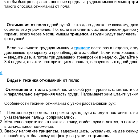
что бы быстро выразить внешние пределы грудных мышц и
мышц три
такого способа отжиманий от пола.
Отжимания от пола
одной рукой – это дано далеко не каждому, да
осилить это упражнение. Но, если выполнять систематически данное у
горами, всего через месяц мышцы
трицепса
и груди будут выглядеть
фактурней.
Если вы качаете грудную мышцу и
трицепс
всего раз в неделю, сл
домашнюю тренировку и пронаблюдайте за собой. Если тело хорошо р
– введите две, а потом три домашних тренировки в неделю. Делайте 
3-4 недели, а затем повторите цикл сначала, вернувшись к одной доп
ы
Виды и техника отжиманий от пола:
Отжимания от пола
с узкой постановкой рук – уровень сложности 
и параллельно внутренняя часть груди. Напоминает жим штанги узким
Особенности техники отжиманий с узкой расстановкой рук:
Положение упор лежа на прямых руках, руки следует поставить таки
указательные пальцы соприкасались.
Медленно опуститесь в нижнюю точку, сгибая руки в локтях, а потом
в изначальное положение.
Вверху напрягите
трицепсы,
задержавшись, буквально, на две секунд
способствует большему эффекту нагрузки на
трицепс.