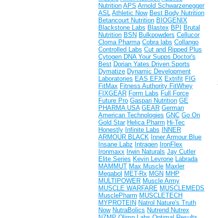
Nutrition
APS
Arnold Schwarzenegger
ASL
Athletic Now
Best Body Nutrition
Betancourt Nutrition
BIOGENIX
Blackstone Labs
Blastex
BPI
Brutal
Nutrition
BSN
Bulkpowders
Cellucor
Cloma Pharma
Cobra labs
Collango
Controlled Labs
Cut and Ripped Plus
Cytogen
DNA Your Supps
Doctor's
Best
Dorian Yates
Driven Sports
Dymatize
Dynamic Development
Laboratories
EAS
EFX
Extrifit
FIG
FitMax
Fitness Authority
FitWhey
FIXGEAR
Form Labs
Full Force
Future Pro
Gaspari Nutrition
GE
PHARMA USA
GEAR
German
American Technologies
GNC
Go On
Gold Star
Helica Pharm
Hi-Tec
Honestly
Infinite Labs
INNER
ARMOUR BLACK
Inner Armour Blue
Insane Labz
Intragen
IronFlex
Ironmaxx
Irwin Naturals
Jay Cutler
Elite Series
Kevin Levrone
Labrada
MAMMUT
Max Muscle
Maxler
Megabol
MET-Rx
MGN
MHP
MULTIPOWER
Muscle Army
MUSCLE WARFARE
MUSCLEMEDS
MusclePharm
MUSCLETECH
MYPROTEIN
Natrol
Nature's Truth
Now
NutraBolics
Nutrend
Nutrex
NZMP
Olimp Labs
Optimal Results