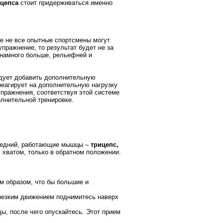
цепса
стоит придерживаться именно
же не все опытные спортсмены могут
пражнение, то результат будет не за
 намного больше, рельефней и
едует добавить дополнительную
еагирует на дополнительную нагрузку
упражнения, соответствуя этой системе
олнительной тренировке.
средний, работающие мышцы –
трицепс,
 хватом, только в обратном положении.
м образом, что бы большие и
 резким движением поднимитесь наверх
ы, после чего опускайтесь. Этот прием