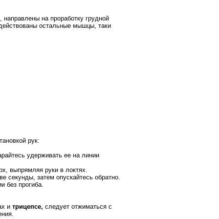
, направлены на проработку грудной
адействованы остальные мышцы, таки
тановкой рук:
арайтесь удерживать ее на линии
рх, выпрямляя руки в локтях.
ве секунды, затем опускайтесь обратно.
и без прогиба.
ах и
трицепсе,
следует отжиматься с
ения.