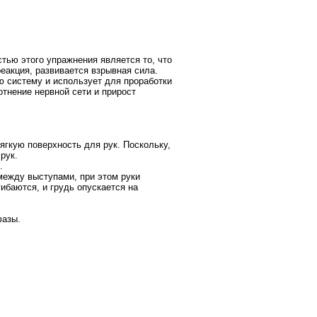
тью этого упражнения является то, что
еакция, развивается взрывная сила.
ю систему и использует для проработки
тнение нервной сети и прирост
ягкую поверхность для рук. Поскольку,
рук.
.
между выступами, при этом руки
ибаются, и грудь опускается на
фазы.