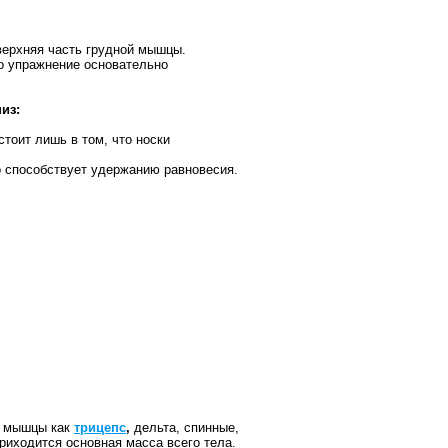
 верхняя часть грудной мышцы.
то упражнение основательно
из:
стоит лишь в том, что носки
о способствует удержанию равновесия.
ие мышцы как
трицепс
,
дельта, спинные,
риходится основная масса всего тела.