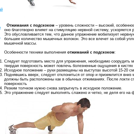
ый
Отжимания с подскоком
– уровень сложности – высокий, особеннос
о
оно благотворно влияет на стимуляцию нервной систему, ускоряется р
Это обусловливается тем, что данное упражнение мобилизует нервну
.
большее количество мышечных волокон. Это все влечет за собой упло
мышечной массы.
Особенности техники выполнения
отжиманий с подскоком
:
Следует подготовить место для упражнения, необходимо соорудить м
твердая поверхность может повлечь болезненные ощущения в кистях 
Исходное положение – руки размещены на выступах высотой 15-
20 см
Поднявшись вверх, следует отклониться от опор и приземлится вниз 
должны быть расположены как в обычных отжиманиях. После локти сг
поверхность
Резким толчком нужно снова запрыгнуть в исходное положение.
Это упражнение следует выполнять слажено и четко, не деля его на 