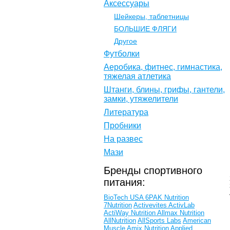
Аксессуары
Шейкеры, таблетницы
БОЛЬШИЕ ФЛЯГИ
Другое
Футболки
Аеробика, фитнес, гимнастика,
тяжелая атлетика
Штанги, блины, грифы, гантели,
замки, утяжелители
Литература
Пробники
На развес
Мази
Бренды спортивного
питания:
BioTech USA
6PAK Nutrition
7Nutrition
Activevites
ActivLab
ActiWay Nutrition
Allmax Nutrition
AllNutrition
AllSports Labs
American
Muscle
Amix Nutrition
Applied