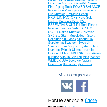
Optimum Nutrition
OstroVit
Pharma
First
Piping Rock
POWER BALANCE
Power men
Power pro
PrimaForce
Pro Nutrition
ProMera Health
PROTEIN FACTORY
Pure Gold
Protein
Puritan's Pride
PVL
ESSENTIALS
QNT
R1
Real Pharm
Ronnie Coleman
SAN
SAPUTO
SCIFIT
Scitec Nutrition
Scivation
SFD
Six Star - MuscleTech
Sport
Definition
Still Mass
Superior 14
Supplemax
Swanson
Swedish
Syntrax
Titan Support System
TREC
Nutrition
Twinlab
Ultimate nutrition
Universal
UNS
USN
USP Labs
Vision
nutrition
VitaLife
VP Lab
VPX
Weider
WEIDER USA
Łowickie
Атлант
Ванситон
На развес
фортоген
Мы в соцсетях
Новые записи в
блоге