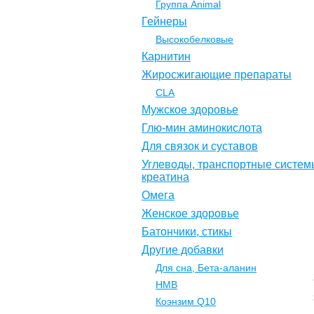
Группа Animal
Гейнеры
Высокобелковые
Карнитин
Жиросжигающие препараты
CLA
Мужское здоровье
Глю-мин аминокислота
Для связок и суставов
Углеводы, транспортные систем
креатина
Омега
Женское здоровье
Батончики, стикы
Другие добавки
Для сна, Бета-аланин
НМВ
Коэнзим Q10