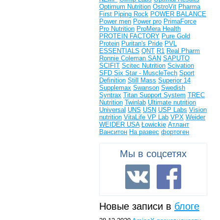
Optimum Nutrition
OstroVit
Pharma
First
Piping Rock
POWER BALANCE
Power men
Power pro
PrimaForce
Pro Nutrition
ProMera Health
PROTEIN FACTORY
Pure Gold
Protein
Puritan's Pride
PVL
ESSENTIALS
QNT
R1
Real Pharm
Ronnie Coleman
SAN
SAPUTO
SCIFIT
Scitec Nutrition
Scivation
SFD
Six Star - MuscleTech
Sport
Definition
Still Mass
Superior 14
Supplemax
Swanson
Swedish
Syntrax
Titan Support System
TREC
Nutrition
Twinlab
Ultimate nutrition
Universal
UNS
USN
USP Labs
Vision
nutrition
VitaLife
VP Lab
VPX
Weider
WEIDER USA
Łowickie
Атлант
Ванситон
На развес
фортоген
Мы в соцсетях
Новые записи в
блоге