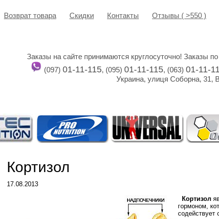
Возврат товара
Cкидки
Контакты
Отзывы ( >550 )
Заказы на сайте принимаются круглосуточно! Заказы по
01-11-115
01-11-115
01-11-1
(097)
, (095)
, (063)
Украина, улиця Соборна, 31, 
Кортизол
17.08.2013
Кортизол
яв
гормоном, ко
содействует 