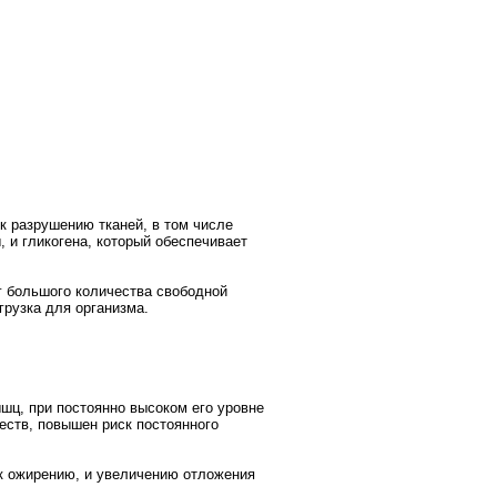
к разрушению тканей, в том числе
 и гликогена, который обеспечивает
г большого количества свободной
грузка для организма.
шц, при постоянно высоком его уровне
еств, повышен риск постоянного
 к ожирению, и увеличению отложения