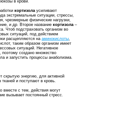
люкозы в крови.
работки
кортизола
усиливают
ода экстремальные ситуации, стрессы,
я, чрезмерные физические нагрузки,
ание, и др. Второе название
кортизола
–
са. Чтоб подстраховать организм во
овых ситуаций, под действием
лки расщепляются на
аминокислоты
,
ислот, таким образом организм имеет
рессовых ситуаций.
Негативное
, поэтому создано множество
ла и запустить процессы анаболизма.
ет скрытую энергию, для активной
 тканей и поступают в кровь.
 вместе с тем, действия могут
ние вызывает постоянный стресс.