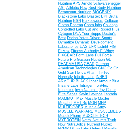
Nutrition
APS
Arnold Schwarzenegger
ASL
Athletic Now
Best Body Nutrition
Betancourt Nutrition
BIOGENIX
Blackstone Labs
Blastex
BPI
Brutal
Nutrition
BSN
Bulkpowders
Cellucor
Cloma Pharma
Cobra labs
Collango
Controlled Labs
Cut and Ripped Plus
Cytogen
DNA Your Supps
Doctor's
Best
Dorian Yates
Driven Sports
Dymatize
Dynamic Development
Laboratories
EAS
EFX
Extrifit
FIG
FitMax
Fitness Authority
FitWhey
FIXGEAR
Form Labs
Full Force
Future Pro
Gaspari Nutrition
GE
PHARMA USA
GEAR
German
American Technologies
GNC
Go On
Gold Star
Helica Pharm
Hi-Tec
Honestly
Infinite Labs
INNER
ARMOUR BLACK
Inner Armour Blue
Insane Labz
Intragen
IronFlex
Ironmaxx
Irwin Naturals
Jay Cutler
Elite Series
Kevin Levrone
Labrada
MAMMUT
Max Muscle
Maxler
Megabol
MET-Rx
MGN
MHP
MULTIPOWER
Muscle Army
MUSCLE WARFARE
MUSCLEMEDS
MusclePharm
MUSCLETECH
MYPROTEIN
Natrol
Nature's Truth
Now
NutraBolics
Nutrend
Nutrex
NZMP
Olimp Labs
Optimal Results