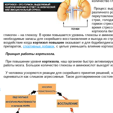
количество г
Процесс вы
различного р
переутомлени
страх, голод
гормон стрес
время стресс
кортизола бе
гликоген – на глюкозу. В крови повышается уровень глюкозы и аминок
необходимые запасы для скорейшего восстановления и выхода из ст
воздействие когда
кортизол повышен
оказывает и для бодибилдинга
препаратов,
спортивных добавок
, с целью уменьшить влияние кортизо
Принцип работы кортизола.
При повышении уровня
кортизола
, наш организм быстро активизиру
работы мозга. Большое количество глюкозы и аминокислот выходят из
У человека ускоряются реакции для скорейшего принятия решений, но
оцениваться как слишком агрессивные. Такое долговременное состоя
ы