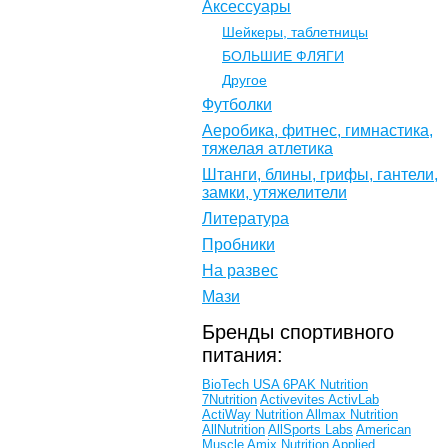
Аксессуары
Шейкеры, таблетницы
БОЛЬШИЕ ФЛЯГИ
Другое
Футболки
Аеробика, фитнес, гимнастика,
тяжелая атлетика
Штанги, блины, грифы, гантели,
замки, утяжелители
Литература
Пробники
На развес
Мази
Бренды спортивного
питания:
BioTech USA
6PAK Nutrition
7Nutrition
Activevites
ActivLab
ActiWay Nutrition
Allmax Nutrition
AllNutrition
AllSports Labs
American
Muscle
Amix Nutrition
Applied