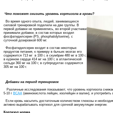
Что поможет снизить уровень кортизола в крови?
Во время одного опыта, людей, занимающихся
силовой тренировкой поделили на две группы. В
первой добавки не применялись, во второй участники
принимали добавки, в состав которых входил
фосфатидилсерин (PS, phosphatidylserine), с
суточной дозировкой 600 мг.
Фосфатидилсерин входит в состав некоторых
продуктов питания, к примеру в бычьих мозгах его
содержится 713 мг в
100 г
, в скумбрии 480 мг в
100 г
,
в курином сердце 414 мг на
100 г
, в атлантической
сельди 360 мг на
100 г
, в субпродуктах содержится
305 мг на
100 г
.
Добавки на период тренировок
Различные исследования показывают, что уровень кортизола снижае
5-
10 г
ВСАА
(аминокислота лейцин, изолейцин и валин), и употребить 
Если кровь насытить достаточным количеством глюкозы и необход
активно вырабатывать кортизол для срочной аккумуляции энергии.
Кортизол норма