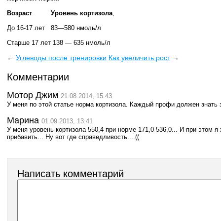
Возраст
Уровень кортизола
,
До 16-17 лет
83—580 нмоль/л
Старше 17 лет
138 — 635 нмоль/л
←
Углеводы после тренировки
Как увеличить рост
→
Комментарии
Мотор Джим
21.08.2014, 15:43
У меня по этой статье норма кортизола. Каждый профи должен знать 
Марина
01.09.2013, 13:41
У меня уровень кортизола 550,4 при норме 171,0-536,0... И при этом я 
прибавить... Ну вот где справедливость....((
Написать комментарий