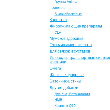
Группа Animal
Гейнеры
Высокобелковые
Карнитин
Жиросжигающие препараты
CLA
Мужское здоровье
Глю-мин аминокислота
Для связок и суставов
Углеводы, транспортные систем
креатина
Омега
Женское здоровье
Батончики, стикы
Другие добавки
Для сна, Бета-аланин
НМВ
Коэнзим Q10