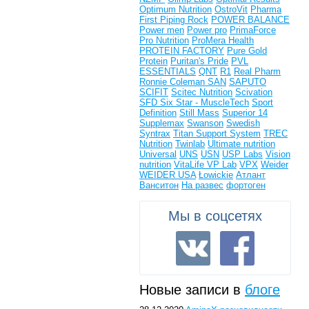
Optimum Nutrition
OstroVit
Pharma
First
Piping Rock
POWER BALANCE
Power men
Power pro
PrimaForce
Pro Nutrition
ProMera Health
PROTEIN FACTORY
Pure Gold
Protein
Puritan's Pride
PVL
ESSENTIALS
QNT
R1
Real Pharm
Ronnie Coleman
SAN
SAPUTO
SCIFIT
Scitec Nutrition
Scivation
SFD
Six Star - MuscleTech
Sport
Definition
Still Mass
Superior 14
Supplemax
Swanson
Swedish
Syntrax
Titan Support System
TREC
Nutrition
Twinlab
Ultimate nutrition
Universal
UNS
USN
USP Labs
Vision
nutrition
VitaLife
VP Lab
VPX
Weider
WEIDER USA
Łowickie
Атлант
Ванситон
На развес
фортоген
Мы в соцсетях
Новые записи в
блоге