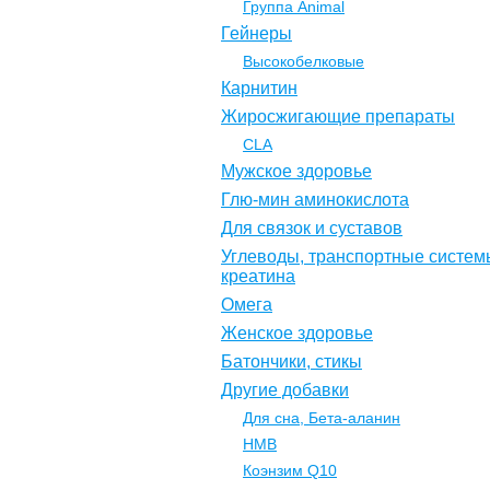
Группа Animal
Гейнеры
Высокобелковые
Карнитин
Жиросжигающие препараты
CLA
Мужское здоровье
Глю-мин аминокислота
Для связок и суставов
Углеводы, транспортные систем
креатина
Омега
Женское здоровье
Батончики, стикы
Другие добавки
Для сна, Бета-аланин
НМВ
Коэнзим Q10