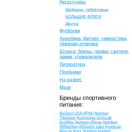
Аксессуары
Шейкеры, таблетницы
БОЛЬШИЕ ФЛЯГИ
Другое
Футболки
Аеробика, фитнес, гимнастика,
тяжелая атлетика
Штанги, блины, грифы, гантели,
замки, утяжелители
Литература
Пробники
На развес
Мази
Бренды спортивного
питания:
BioTech USA
6PAK Nutrition
7Nutrition
Activevites
ActivLab
ActiWay Nutrition
Allmax Nutrition
AllNutrition
AllSports Labs
American
Muscle
Amix Nutrition
Applied