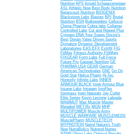
Nutrition
APS
Arnold Schwarzenegger
ASL
Athletic Now
Best Body Nutrition
Betancourt Nutrition
BIOGENIX
Blackstone Labs
Blastex
BPI
Brutal
Nutrition
BSN
Bulkpowders
Cellucor
Cloma Pharma
Cobra labs
Collango
Controlled Labs
Cut and Ripped Plus
Cytogen
DNA Your Supps
Doctor's
Best
Dorian Yates
Driven Sports
Dymatize
Dynamic Development
Laboratories
EAS
EFX
Extrifit
FIG
FitMax
Fitness Authority
FitWhey
FIXGEAR
Form Labs
Full Force
Future Pro
Gaspari Nutrition
GE
PHARMA USA
GEAR
German
American Technologies
GNC
Go On
Gold Star
Helica Pharm
Hi-Tec
Honestly
Infinite Labs
INNER
ARMOUR BLACK
Inner Armour Blue
Insane Labz
Intragen
IronFlex
Ironmaxx
Irwin Naturals
Jay Cutler
Elite Series
Kevin Levrone
Labrada
MAMMUT
Max Muscle
Maxler
Megabol
MET-Rx
MGN
MHP
MULTIPOWER
Muscle Army
MUSCLE WARFARE
MUSCLEMEDS
MusclePharm
MUSCLETECH
MYPROTEIN
Natrol
Nature's Truth
Now
NutraBolics
Nutrend
Nutrex
NZMP
Olimp Labs
Optimal Results