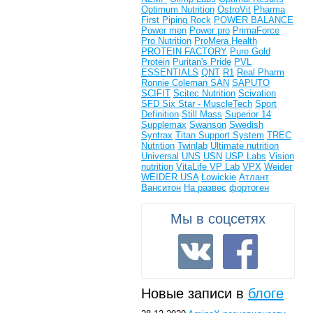
Optimum Nutrition
OstroVit
Pharma
First
Piping Rock
POWER BALANCE
Power men
Power pro
PrimaForce
Pro Nutrition
ProMera Health
PROTEIN FACTORY
Pure Gold
Protein
Puritan's Pride
PVL
ESSENTIALS
QNT
R1
Real Pharm
Ronnie Coleman
SAN
SAPUTO
SCIFIT
Scitec Nutrition
Scivation
SFD
Six Star - MuscleTech
Sport
Definition
Still Mass
Superior 14
Supplemax
Swanson
Swedish
Syntrax
Titan Support System
TREC
Nutrition
Twinlab
Ultimate nutrition
Universal
UNS
USN
USP Labs
Vision
nutrition
VitaLife
VP Lab
VPX
Weider
WEIDER USA
Łowickie
Атлант
Ванситон
На развес
фортоген
Мы в соцсетях
Новые записи в
блоге