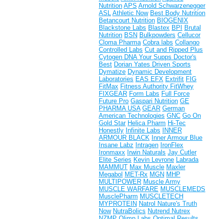
Nutrition
APS
Arnold Schwarzenegger
ASL
Athletic Now
Best Body Nutrition
Betancourt Nutrition
BIOGENIX
Blackstone Labs
Blastex
BPI
Brutal
Nutrition
BSN
Bulkpowders
Cellucor
Cloma Pharma
Cobra labs
Collango
Controlled Labs
Cut and Ripped Plus
Cytogen
DNA Your Supps
Doctor's
Best
Dorian Yates
Driven Sports
Dymatize
Dynamic Development
Laboratories
EAS
EFX
Extrifit
FIG
FitMax
Fitness Authority
FitWhey
FIXGEAR
Form Labs
Full Force
Future Pro
Gaspari Nutrition
GE
PHARMA USA
GEAR
German
American Technologies
GNC
Go On
Gold Star
Helica Pharm
Hi-Tec
Honestly
Infinite Labs
INNER
ARMOUR BLACK
Inner Armour Blue
Insane Labz
Intragen
IronFlex
Ironmaxx
Irwin Naturals
Jay Cutler
Elite Series
Kevin Levrone
Labrada
MAMMUT
Max Muscle
Maxler
Megabol
MET-Rx
MGN
MHP
MULTIPOWER
Muscle Army
MUSCLE WARFARE
MUSCLEMEDS
MusclePharm
MUSCLETECH
MYPROTEIN
Natrol
Nature's Truth
Now
NutraBolics
Nutrend
Nutrex
NZMP
Olimp Labs
Optimal Results