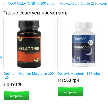
←
NOW MELATONIN 3 180 капс
Actiway Beta-Alanin 250 грам
Так же советуем посмотреть
ы
Optimum Nutrition Melatonin 100
OstroVit Melatonin 180 tabs
таб
163
грн
204
49
грн
272