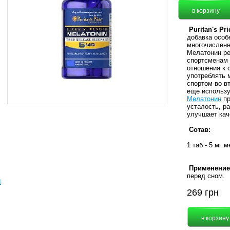
Puritan's Pri
добавка особ
многочисленн
Мелатонин ре
спортсменам 
отношения к 
употреблять 
спортом во вт
еще использу
Мелатонин
пр
усталость, р
улучшает кач
Сотав:
1 таб - 5 мг 
Применение
перед сном.
ы
269
грн