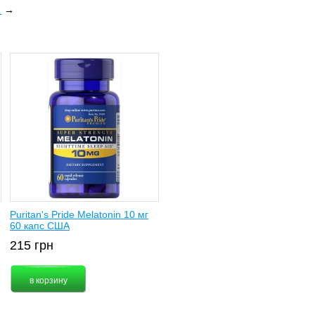
м
→
Puritan's Pride Melatonin 10 мг
60 капс США
215
грн