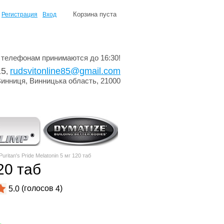
Корзина пуста
Регистрация
Вход
 телефонам принимаются до 16:30!
15
rudsvitonline85@gmail.com
,
Винниця, Винницька область, 21000
uritan's Pride Melatonin 5 мг 120 таб
120 таб
(голосов
)
5.0
4