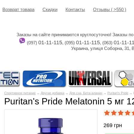
Возврат товара
Cкидки
Контакты
Отзывы ( >550 )
Заказы на сайте принимаются круглосуточно! Заказы по
01-11-115
01-11-115
01-11-1
(097)
, (095)
, (063)
Украина, улиця Соборна, 31, 
Спортивное питание
→
Другие добавки
→
Для сна, Бета-аланин
→
Puritan's Pride
→ P
Puritan's Pride Melatonin 5 мг 
269
грн