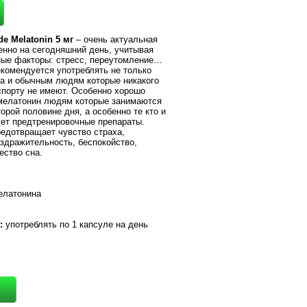
de Melatonin 5 мг
– очень актуальная
енно на сегодняшний день, учитывая
ые факторы: стресс, переутомление…
комендуется употреблять не только
а и обычным людям которые никакого
спорту не имеют. Особенно хорошо
мелатонин людям которые занимаются
орой половине дня, а особенно те кто и
ет предтренировочные препараты.
едотвращает чувство страха,
аздражительность, беспокойство,
ество сна.
мелатонина
:
употреблять по 1 капсуле на день