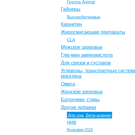
Группа Animal
Гейнеры
Высокобелковые
Карнитин
Жиросжигающие препараты
CLA
Мужское здоровье
Глю-мин аминокислота
Для связок и суставов
Углеводы, транспортные систем
креатина
Омега
Женское здоровье
Батончики, стикы
Другие добавки
Для сна, Бета-аланин
НМВ
Коэнзим Q10