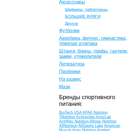
Аксессуары
Шейкеры, таблетницы
БОЛЬШИЕ ФЛЯГИ
Другое
Футболки
Аеробика, фитнес, гимнастика,
тяжелая атлетика
Штанги, блины, грифы, гантели,
замки, утяжелители
Литература
Пробники
На развес
Мази
Бренды спортивного
питания:
BioTech USA
6PAK Nutrition
7Nutrition
Activevites
ActivLab
ActiWay Nutrition
Allmax Nutrition
AllNutrition
AllSports Labs
American
Muscle
Amix Nutrition
Applied