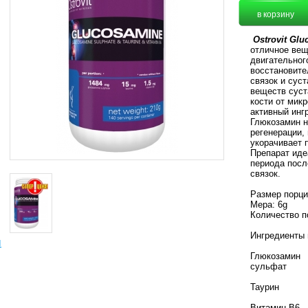
Ostrovit Glu
отличное вещ
двигательног
восстановите
связок и сус
веществ суст
кости от мик
активный инг
Глюкозамин н
регенерации,
укорачивает 
Препарат иде
периода посл
связок.
Размер порци
Мера: 6g
Количество п
Ингредиенты
ы
Глюкозамин
сульфат
Таурин
Витамин B6