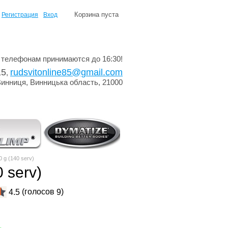
Корзина пуста
Регистрация
Вход
 телефонам принимаются до 16:30!
15
rudsvitonline85@gmail.com
,
Винниця, Винницька область, 21000
 g (140 serv)
 serv)
(голосов
)
4.5
9