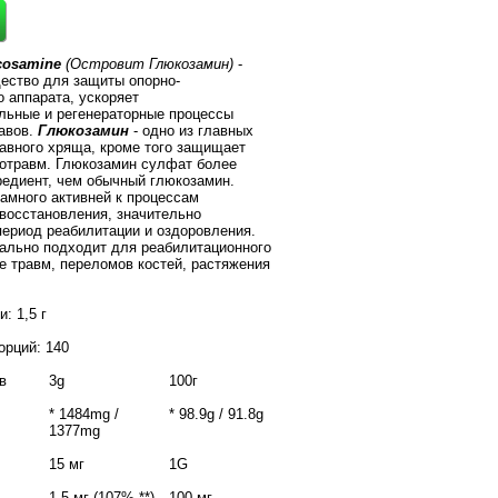
cosamine
(Островит Глюкозамин)
-
ество для защиты опорно-
о аппарата, ускоряет
льные и регенераторные процессы
тавов.
Глюкозамин
- одно из главных
авного хряща, кроме того защищает
ротравм. Глюкозамин сулфат более
редиент, чем обычный глюкозамин.
амного активней к процессам
 восстановления, значительно
период реабилитации и оздоровления.
ально подходит для реабилитационного
е травм, переломов костей, растяжения
и: 1,5 г
орций: 140
 в
3g
100г
* 1484mg /
* 98.9g / 91.8g
1377mg
15 мг
1G
1,5 мг (107% **)
100 мг