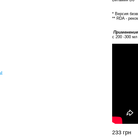
* Версия без
** RDA - рек
Применение
с 200 -300 мл
ы
233
грн