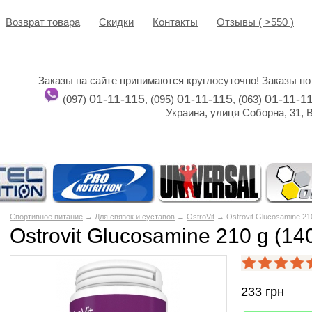
Возврат товара
Cкидки
Контакты
Отзывы ( >550 )
Заказы на сайте принимаются круглосуточно! Заказы по
01-11-115
01-11-115
01-11-1
(097)
, (095)
, (063)
Украина, улиця Соборна, 31, 
Спортивное питание
→
Для связок и суставов
→
OstroVit
→ Ostrovit Glucosamine 210
Ostrovit Glucosamine 210 g (140
233
грн