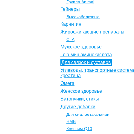
Группа Animal
Гейнеры
Высокобелковые
Карнитин
Жиросжигающие препараты
CLA
Мужское здоровье
Глю-мин аминокислота
Для связок и суставов
Углеводы, транспортные систем
креатина
Омега
Женское здоровье
Батончики, стикы
Другие добавки
Для сна, Бета-аланин
НМВ
Коэнзим Q10