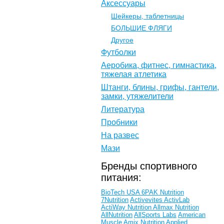
Аксессуары
Шейкеры, таблетницы
БОЛЬШИЕ ФЛЯГИ
Другое
Футболки
Аеробика, фитнес, гимнастика,
тяжелая атлетика
Штанги, блины, грифы, гантели,
замки, утяжелители
Литература
Пробники
На развес
Мази
Бренды спортивного
питания:
BioTech USA
6PAK Nutrition
7Nutrition
Activevites
ActivLab
ActiWay Nutrition
Allmax Nutrition
AllNutrition
AllSports Labs
American
Muscle
Amix Nutrition
Applied