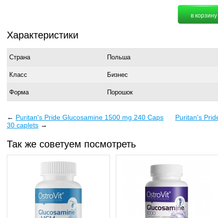
Характеристики
Страна
Польша
Класс
Бизнес
Форма
Порошок
←
Puritan's Pride Glucosamine 1500 mg 240 Caps
Puritan's Pri
30 caplets
→
Так же советуем посмотреть