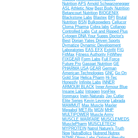
Nutrition
APS
Arnold Schwarzenegger
ASL
Athletic Now
Best Body Nutrition
Betancourt Nutrition
BIOGENIX
Blackstone Labs
Blastex
BPI
Brutal
Nutrition
BSN
Bulkpowders
Cellucor
Cloma Pharma
Cobra labs
Collango
Controlled Labs
Cut and Ripped Plus
Cytogen
DNA Your Supps
Doctor's
Best
Dorian Yates
Driven Sports
Dymatize
Dynamic Development
Laboratories
EAS
EFX
Extrifit
FIG
FitMax
Fitness Authority
FitWhey
FIXGEAR
Form Labs
Full Force
Future Pro
Gaspari Nutrition
GE
PHARMA USA
GEAR
German
American Technologies
GNC
Go On
Gold Star
Helica Pharm
Hi-Tec
Honestly
Infinite Labs
INNER
ARMOUR BLACK
Inner Armour Blue
Insane Labz
Intragen
IronFlex
Ironmaxx
Irwin Naturals
Jay Cutler
Elite Series
Kevin Levrone
Labrada
MAMMUT
Max Muscle
Maxler
Megabol
MET-Rx
MGN
MHP
MULTIPOWER
Muscle Army
MUSCLE WARFARE
MUSCLEMEDS
MusclePharm
MUSCLETECH
MYPROTEIN
Natrol
Nature's Truth
Now
NutraBolics
Nutrend
Nutrex
NZMP
Olimp Labs
Optimal Results