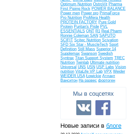
Optimum Nutrition
OstroVit
Pharma
First
Piping Rock
POWER BALANCE
Power men
Power pro
PrimaForce
Pro Nutrition
ProMera Health
PROTEIN FACTORY
Pure Gold
Protein
Puritan's Pride
PVL
ESSENTIALS
QNT
R1
Real Pharm
Ronnie Coleman
SAN
SAPUTO
SCIFIT
Scitec Nutrition
Scivation
SFD
Six Star - MuscleTech
Sport
Definition
Still Mass
Superior 14
Supplemax
Swanson
Swedish
Syntrax
Titan Support System
TREC
Nutrition
Twinlab
Ultimate nutrition
Universal
UNS
USN
USP Labs
Vision
nutrition
VitaLife
VP Lab
VPX
Weider
WEIDER USA
Łowickie
Атлант
Ванситон
На развес
фортоген
Мы в соцсетях
Новые записи в
блоге