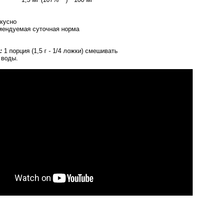
вкусно
омендуемая суточная норма
:
1 порция (1,5 г - 1/4 ложки) смешивать
 воды.