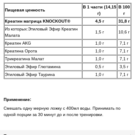
В 1 части (14,15
В 100
Пищевая ценность
г)
г
Креатин матрица KNOCKOUT®
4,5 г
31,8 г
Из которых:Этиловый Эфир Креатин
1,5 г
10,6 г
Малата
Креатин AKG
1,0 г
7,1 г
Креатина Орота
1,0 г
7,1 г
Трикреатина Малат
1,0 г
7,1 г
Этиловый Эфир Глютамина
0,5 г
3,5 г
Этиловый Эфир Таурина
1,0 г
7,1 г
Применение:
Смешать одну мерную ложку с 400мл воды. Принимать по
одной порции за 30 минут до и после тренировки.