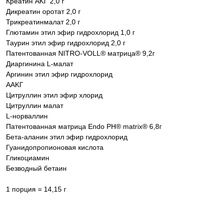
Креатин AKГ 2,0 г
Дикреатин оротат 2,0 г
Трикреатинмалат 2,0 г
Глютамин этил эфир гидрохлорид 1,0 г
Таурин этил эфир гидрохлорид 2,0 г
Патентованная NITRO-VOLL® матрица® 9,2г
Диаргинина L-малат
Аргинин этил эфир гидрохлорид
AAKГ
Цитруллин этил эфир хлорид
Цитруллин малат
L-норваллин
Патентованная матрица Endo PH® matrix® 6,8г
Бета-аланин этил эфир гидрохлорид
Гуанидопропионовая кислота
Гликоциамин
Безводный бетаин
1 порция = 14,15 г