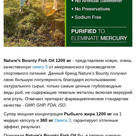
Nature's Bounty Fish Oil 1200 мг
- представляем новую, очень
качественную
омегу 3
от американского производителя
спортивного питания. Данный бренд Nature's Bounty получил
свою большую популярность благодаря использованию
натурального сырья, только самые ценные глубоководные
виды рыб, не содержащие тяжелые металлы включая меркурий
или ртуть. Отвечает препарат фармацевтическим стандартам
качества -
GMP, GHP, FDA, ISO
.
Супер мощная концентрация
Рыбьего жира 1200 мг
на 1
жидкую капсулу и
360 мг
Омега 3
, гарантирует отличные
эффект, результат.
Принимая
Nature's Bounty Fish Oil
Вы в первую очередь