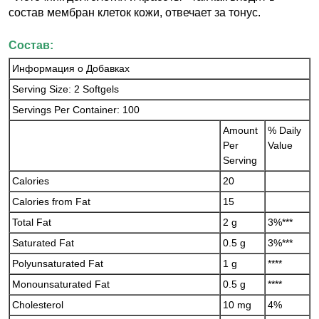
состав мембран клеток кожи, отвечает за тонус.
Состав:
Информация о Добавках
Serving Size:
2 Softgels
Servings Per Container:
100
Amount
% Daily
Per
Value
Serving
Calories
20
Calories from Fat
15
Total Fat
2 g
3%***
Saturated Fat
0.5 g
3%***
Polyunsaturated Fat
1 g
****
Monounsaturated Fat
0.5 g
****
Cholesterol
10 mg
4%