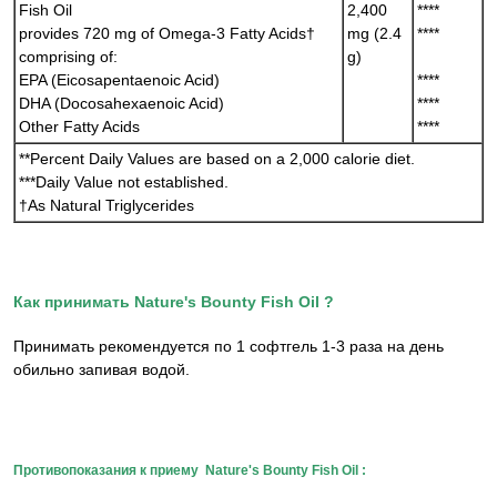
Fish Oil
2,400
****
provides 720 mg of Omega-3 Fatty Acids†
mg (2.4
****
comprising of:
g)
EPA (Eicosapentaenoic Acid)
****
DHA (Docosahexaenoic Acid)
****
Other Fatty Acids
****
**Percent Daily Values are based on a 2,000 calorie diet.
***Daily Value not established.
†As Natural Triglycerides
Как принимать Nature's Bounty Fish Oil ?
Принимать рекомендуется по 1 софтгель 1-3 раза на день
обильно запивая водой.
Противопоказания к приему Nature's Bounty Fish Oil :