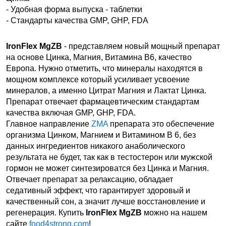
- Удобная форма выпуска - таблетки
- Стандарты качества GMP, GHP, FDA
IronFlex MgZB
- представляем новый мощный препарат
на основе Цинка, Магния, Витамина В6, качество
Европа. Нужно отметить, что минералы находятся в
мощном комплексе который усиливает усвоение
минералов, а именно Цитрат Магния и Лактат Цинка.
Препарат отвечает фармацевтическим стандартам
качества включая GMP, GHP, FDA.
Главное направление
ZMA
препарата это обеспечение
организма Цинком, Магнием и Витамином В 6, без
данных ингредиентов никакого анаболического
результата не будет, так как в тестостерон или мужской
гормон не может синтезироватся без Цинка и Магния.
Отвечает препарат за релаксацию, обладает
седативный эффект, что гарантирует здоровый и
качественный сон, а значит лучше восстановление и
регенерация.
Купить
IronFlex MgZB
можно на нашем
сайте
food4strong.com
!