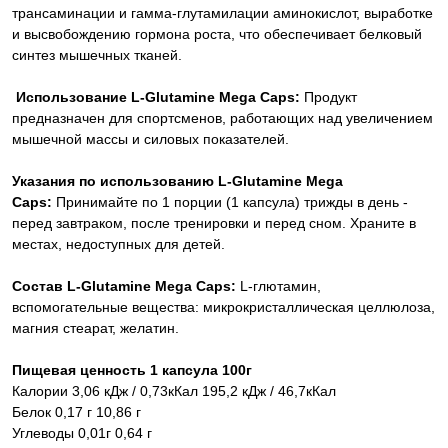
трансаминации и гамма-глутамилации аминокислот, выработке
и высвобождению гормона роста, что обеспечивает белковый
синтез мышечных тканей.
Использование L-Glutamine Mega Caps:
Продукт
предназначен для спортсменов, работающих над увеличением
мышечной массы и силовых показателей.
Указания по использованию L-Glutamine Mega
Caps:
Принимайте по 1 порции (1 капсула) трижды в день -
перед завтраком, после тренировки и перед сном. Храните в
местах, недоступных для детей.
Состав L-Glutamine Mega Caps:
L-глютамин,
вспомогательные вещества: микрокристаллическая целлюлоза,
магния стеарат, желатин.
Пищевая ценность 1 капсула 100г
Калории 3,06 кДж / 0,73кКал 195,2 кДж / 46,7кКал
Белок 0,17 г 10,86 г
Углеводы 0,01г 0,64 г