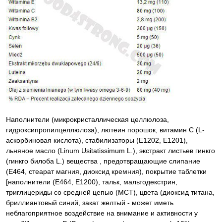
Наполнители (микрокристаллическая целлюлоза,
гидроксипропилцеллюлоза), лютеин порошок, витамин С (L-
аскорбиновая кислота), стабилизаторы (E1202, E1201),
льняное масло (Linum Usitatissimum L.), экстракт листьев гинкго
(гинкго билоба L.) вещества , предотвращающие слипание
(E464, стеарат магния, диоксид кремния), покрытие таблетки
[наполнители (E464, E1200), тальк, мальтодекстрин,
триглицериды со средней цепью (MCT), цвета (диоксид титана,
бриллиантовый синий, закат желтый - может иметь
неблагоприятное воздействие на внимание и активности у