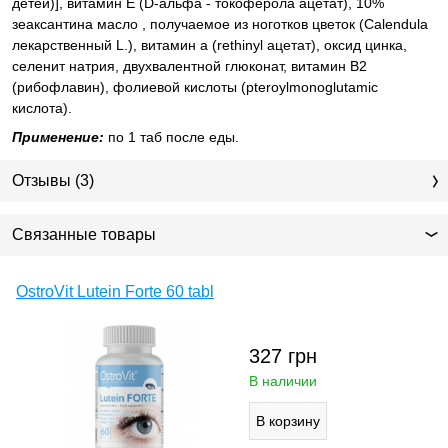
детей)], витамин Е (D-альфа - токоферола ацетат), 10%
зеаксантина масло , получаемое из ноготков цветок (Calendula
лекарственный L.), витамин а (rethinyl ацетат), оксид цинка,
селенит натрия, двухвалентной глюконат, витамин В2
(рибофлавин), фолиевой кислоты (pteroylmonoglutamic
кислота).
Применение:
по 1 таб после еды.
Отзывы (3)
Связанные товары
OstroVit Lutein Forte 60 tabl
327
грн
В наличии