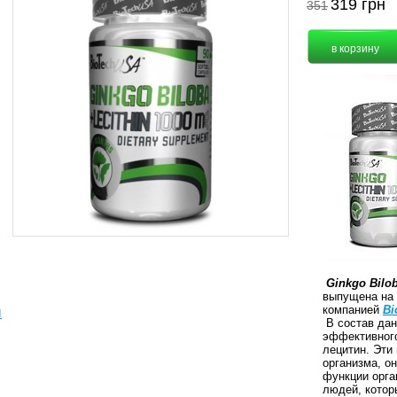
319
грн
351
Ginkgo Bilob
выпущена на 
компанией
Bi
ы
В состав дан
эффективного 
лецитин. Эти
организма, о
функции орга
людей, котор