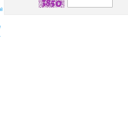
ый
о
.