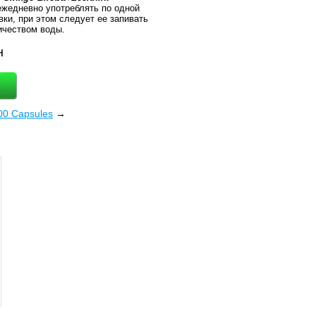
жедневно употреблять по одной
вки, при этом следует ее запивать
ичеством воды.
н
100 Capsules
→