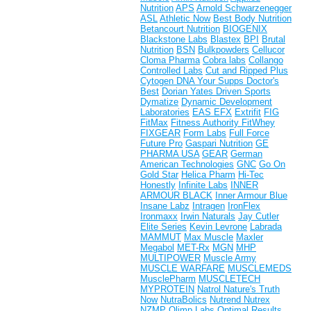
Nutrition
APS
Arnold Schwarzenegger
ASL
Athletic Now
Best Body Nutrition
Betancourt Nutrition
BIOGENIX
Blackstone Labs
Blastex
BPI
Brutal
Nutrition
BSN
Bulkpowders
Cellucor
Cloma Pharma
Cobra labs
Collango
Controlled Labs
Cut and Ripped Plus
Cytogen
DNA Your Supps
Doctor's
Best
Dorian Yates
Driven Sports
Dymatize
Dynamic Development
Laboratories
EAS
EFX
Extrifit
FIG
FitMax
Fitness Authority
FitWhey
FIXGEAR
Form Labs
Full Force
Future Pro
Gaspari Nutrition
GE
PHARMA USA
GEAR
German
American Technologies
GNC
Go On
Gold Star
Helica Pharm
Hi-Tec
Honestly
Infinite Labs
INNER
ARMOUR BLACK
Inner Armour Blue
Insane Labz
Intragen
IronFlex
Ironmaxx
Irwin Naturals
Jay Cutler
Elite Series
Kevin Levrone
Labrada
MAMMUT
Max Muscle
Maxler
Megabol
MET-Rx
MGN
MHP
MULTIPOWER
Muscle Army
MUSCLE WARFARE
MUSCLEMEDS
MusclePharm
MUSCLETECH
MYPROTEIN
Natrol
Nature's Truth
Now
NutraBolics
Nutrend
Nutrex
NZMP
Olimp Labs
Optimal Results