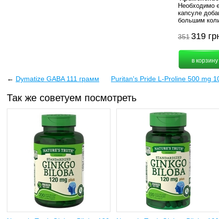
Необходимо е
капсуле доба
большим кол
319
гр
351
←
Dymatize GABA 111 грамм
Puritan's Pride L-Proline 500 mg 
Так же советуем посмотреть