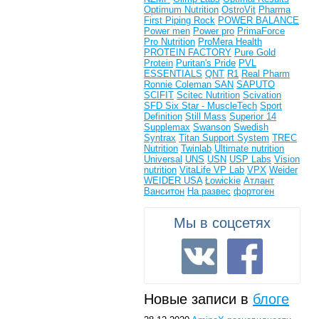
Optimum Nutrition
OstroVit
Pharma
First
Piping Rock
POWER BALANCE
Power men
Power pro
PrimaForce
Pro Nutrition
ProMera Health
PROTEIN FACTORY
Pure Gold
Protein
Puritan's Pride
PVL
ESSENTIALS
QNT
R1
Real Pharm
Ronnie Coleman
SAN
SAPUTO
SCIFIT
Scitec Nutrition
Scivation
SFD
Six Star - MuscleTech
Sport
Definition
Still Mass
Superior 14
Supplemax
Swanson
Swedish
Syntrax
Titan Support System
TREC
Nutrition
Twinlab
Ultimate nutrition
Universal
UNS
USN
USP Labs
Vision
nutrition
VitaLife
VP Lab
VPX
Weider
WEIDER USA
Łowickie
Атлант
Ванситон
На развес
фортоген
Мы в соцсетях
Новые записи в
блоге