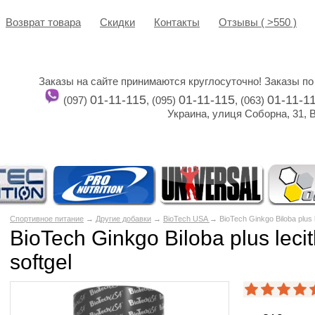
Возврат товара
Cкидки
Контакты
Отзывы ( >550 )
Заказы на сайте принимаются круглосуточно! Заказы по
01-11-115
01-11-115
01-11-1
(097)
, (095)
, (063)
Украина, улиця Соборна, 31, 
Спортивное питание
→
Другие добавки
→
BioTech USA
→ BioTech Ginkgo Biloba plus l
BioTech Ginkgo Biloba plus leci
softgel