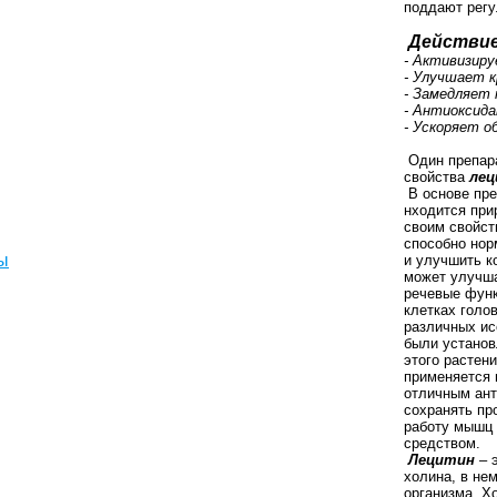
поддают регу
Действие 
- Активизир
- Улучшает к
- Замедляет
- Антиоксид
- Ускоряет 
Один препара
свойства
лец
В основе пр
нходится при
своим свойст
способно нор
ы
и улучшить к
может улучша
речевые функ
клетках голо
различных ис
были устано
этого растени
применяется 
отличным ант
сохранять пр
работу мышц 
средством.
Лецитин
– 
холина, в не
организма. Х