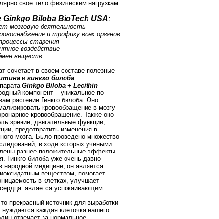
лярно свое тело физическим нагрузкам.
Ginkgo Biloba BioTech USA:
ует мозговую деятельность
ровоснабжение и трофику всех органов
 процессы старения
антное воздействие
обмен веществ
т сочетает в своем составе полезные
итина
и
гинкго билоба
.
епарата
Ginkgo Biloba + Lecithin
родный компонент – уникальное по
вам растение Гинкго билоба. Оно
мализировать кровообращение в мозгу
оронарное кровообращение. Также оно
ть зрение, двигательные функции,
ции, предотвратить изменения в
вного мозга. Было проведено множество
следований, в ходе которых учеными
влены разнее положительные эффекты
я. Гинкго билоба уже очень давно
в народной медицине, он является
иоксидатным веществом, помогает
оницаемость в клетках, улучшает
сердца, является успокаивающим
это прекрасный источник для выработки
м нуждается каждая клеточка нашего
олин отвечает за нормальное