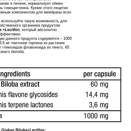
ание в печени, нормализует обмен
нь гомоцистеина. Кроме этого лецитин
овным компонентом для мембраны всех
используйте такую возможность для
обственного организма продуктом
a +Lecithin
, который абсолютно
эффективен.
ии данного продукта содержится – 1000
3,6 мг лектонов терпена из растения
мг гликозидов флавоноида из гинкго, 60
гинкго билоба.
Ginkgo Biloba+Lecithin: