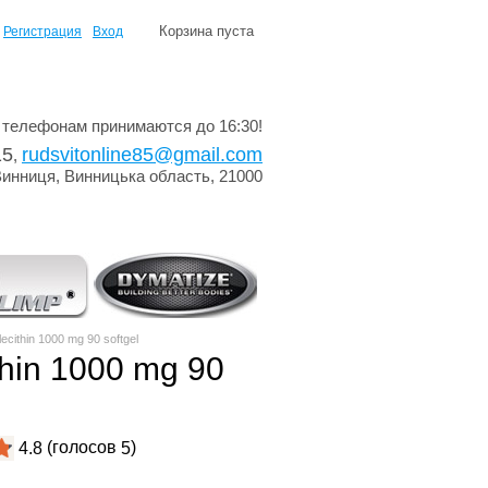
Корзина пуста
Регистрация
Вход
 телефонам принимаются до 16:30!
15
rudsvitonline85@gmail.com
,
Винниця, Винницька область, 21000
ecithin 1000 mg 90 softgel
thin 1000 mg 90
(голосов
)
4.8
5