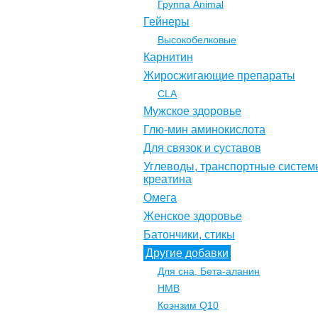
Группа Animal
Гейнеры
Высокобелковые
Карнитин
Жиросжигающие препараты
CLA
Мужское здоровье
Глю-мин аминокислота
Для связок и суставов
Углеводы, транспортные систем
креатина
Омега
Женское здоровье
Батончики, стикы
Другие добавки
Для сна, Бета-аланин
НМВ
Коэнзим Q10