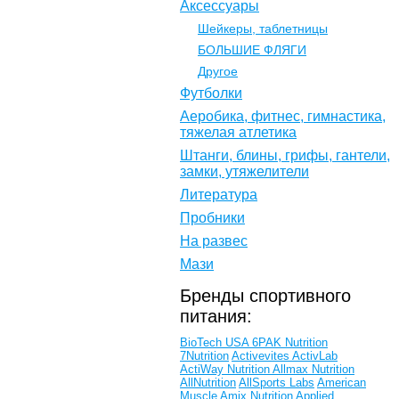
Аксессуары
Шейкеры, таблетницы
БОЛЬШИЕ ФЛЯГИ
Другое
Футболки
Аеробика, фитнес, гимнастика,
тяжелая атлетика
Штанги, блины, грифы, гантели,
замки, утяжелители
Литература
Пробники
На развес
Мази
Бренды спортивного
питания:
BioTech USA
6PAK Nutrition
7Nutrition
Activevites
ActivLab
ActiWay Nutrition
Allmax Nutrition
AllNutrition
AllSports Labs
American
Muscle
Amix Nutrition
Applied