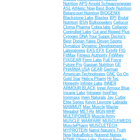
Nutrition
APS
Arnold Schwarzenegger
ASL
Athletic Now
Best Body Nutrition
Betancourt Nutrition
BIOGENIX
Blackstone Labs
Blastex
BPI
Brutal
Nutrition
BSN
Bulkpowders
Cellucor
Cloma Pharma
Cobra labs
Collango
Controlled Labs
Cut and Ripped Plus
Cytogen
DNA Your Supps
Doctor's
Best
Dorian Yates
Driven Sports
Dymatize
Dynamic Development
Laboratories
EAS
EFX
Extrifit
FIG
FitMax
Fitness Authority
FitWhey
FIXGEAR
Form Labs
Full Force
Future Pro
Gaspari Nutrition
GE
PHARMA USA
GEAR
German
American Technologies
GNC
Go On
Gold Star
Helica Pharm
Hi-Tec
Honestly
Infinite Labs
INNER
ARMOUR BLACK
Inner Armour Blue
Insane Labz
Intragen
IronFlex
Ironmaxx
Irwin Naturals
Jay Cutler
Elite Series
Kevin Levrone
Labrada
MAMMUT
Max Muscle
Maxler
Megabol
MET-Rx
MGN
MHP
MULTIPOWER
Muscle Army
MUSCLE WARFARE
MUSCLEMEDS
MusclePharm
MUSCLETECH
MYPROTEIN
Natrol
Nature's Truth
Now
NutraBolics
Nutrend
Nutrex
NZMP
Olimp Labs
Optimal Results