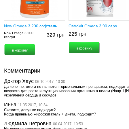
Now Omega 3 200 софтгель
OstroVit Omega 3 90 caps
Now Omega 3 200
225
грн
329
грн
капсул
Комментарии
Доктор Хаус
06.10.2017, 10:30
Да конечно, омега не является гормональным препаратом, подходит в
возраста для роста и функционирования организма в целом (Напр. ЦН
укрепления сердца и сосудов!
Инна
11.05.2017, 10:34
Скажите, девушке подходит?
Когда принимаю жиросжигатель + диета, подходит?
Людмила Петровна
06.04.2017, 19:53
Не дорогая хорошая омега, беру на всю семью