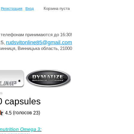
Корзина пуста
Регистрация
Вход
 телефонам принимаются до 16:30!
15
rudsvitonline85@gmail.com
,
Винниця, Винницька область, 21000
es
0 capsules
(голосов
)
4.5
23
utrition Omega 3: