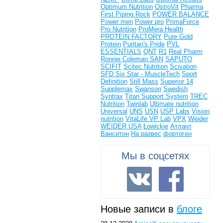
Optimum Nutrition
OstroVit
Pharma
First
Piping Rock
POWER BALANCE
Power men
Power pro
PrimaForce
Pro Nutrition
ProMera Health
PROTEIN FACTORY
Pure Gold
Protein
Puritan's Pride
PVL
ESSENTIALS
QNT
R1
Real Pharm
Ronnie Coleman
SAN
SAPUTO
SCIFIT
Scitec Nutrition
Scivation
SFD
Six Star - MuscleTech
Sport
Definition
Still Mass
Superior 14
Supplemax
Swanson
Swedish
Syntrax
Titan Support System
TREC
Nutrition
Twinlab
Ultimate nutrition
Universal
UNS
USN
USP Labs
Vision
nutrition
VitaLife
VP Lab
VPX
Weider
WEIDER USA
Łowickie
Атлант
Ванситон
На развес
фортоген
Мы в соцсетях
Новые записи в
блоге