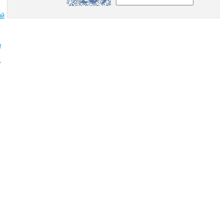
ый
о
.