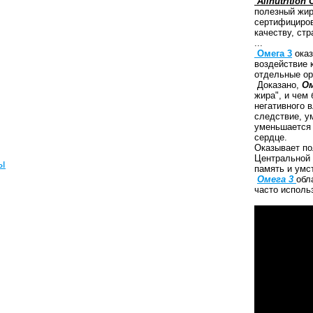
Allnutrition
полезный жир
сертифициров
качеству, ст
...
Омега 3
оказ
воздействие к
отдельные о
Доказано,
Ом
жира", и чем
негативного в
следствие, у
уменьшается 
сердце.
Оказывает по
Центральной
ы
память и умс
Омега 3
обл
часто исполь