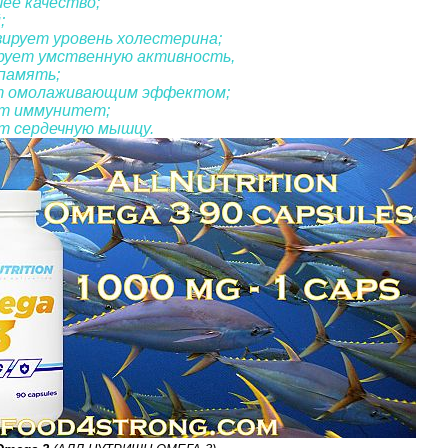
ее качество;
;
зирует уровень холестерина;
рует умственную активность,
память;
т омолаживающим эффектом;
ет иммунитет;
ет сердечную мышцу.