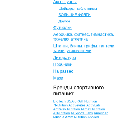
Аксессуары
Шейкеры, таблетницы
БОЛЬШИЕ ФЛЯГИ
Другое
Футболки
Аеробика, фитнес, гимнастика,
тяжелая атлетика
Штанги, блины, грифы, гантели,
замки, утяжелители
Литература
Пробники
На развес
Мази
Бренды спортивного
питания:
BioTech USA
6PAK Nutrition
7Nutrition
Activevites
ActivLab
ActiWay Nutrition
Allmax Nutrition
AllNutrition
AllSports Labs
American
Muscle
Amix Nutrition
Applied