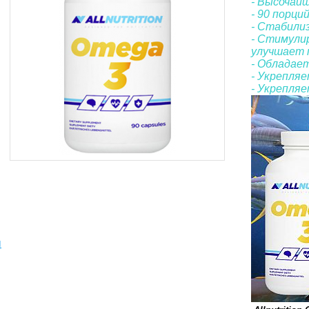
- Высочайш
- 90 порций
- Стабили
- Стимули
улучшает 
- Обладае
- Укрепля
- Укрепля
ы