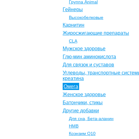
Группа Animal
Гейнеры
Высокобелковые
Карнитин
Жиросжигающие препараты
CLA
Мужское здоровье
Глю-мин аминокислота
Для связок и суставов
Углеводы, транспортные систем
креатина
Омега
Женское здоровье
Батончики, стикы
Другие добавки
Для сна, Бета-аланин
НМВ
Коэнзим Q10