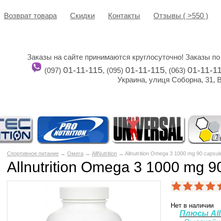
Возврат товара
Cкидки
Контакты
Отзывы ( >550 )
Заказы на сайте принимаются круглосуточно! Заказы по
01-11-115
01-11-115
01-11-1
(097)
, (095)
, (063)
Украина, улиця Соборна, 31, 
Спортивное питание
→
Омега
→
AllNutrition
→ Allnutrition Omega 3 1000 mg 90 capsul
Allnutrition Omega 3 1000 mg 9
Нет в наличии
Плюсы Alln