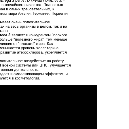
 Omega 3
(АЛЛ НУТРИШН ОМЕГА 3)
-
 высочайшего качества. Полностью
ан в самых требовательных, к
ранах мира Англия, Германия, Норвегия
ывает очень положительное
ак на весь организм в целом, так и на
рганы.
ега 3
является конкурентом "плохого
 больше "полезного жира" тем меньше
лияния от "плохого" жира. Как
меньшается уровень холестерина,
развитие атеросклероза, укрепляется
ложительное воздействие на работу
 Нервной системы или ЦНС, улучшается
твенная деятельность.
адает и омолаживающим эффектом, и
зуется в косметологии.