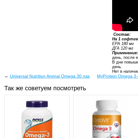
Состав:
На 1 софтг
EPA 180 мг
ДГА 120 мг
Применение:
день, после 
В дни повышен
день.
Нет в наличи
←
Universal Nutrition Animal Omega 30 пак
MyProtein Omega 3-
Так же советуем посмотреть