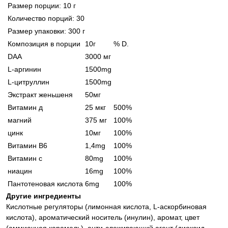
Размер порции: 10 г
Количество порций: 30
Размер упаковки: 300 г
Композиция в порции
10г
% D.
DAA
3000 мг
L-аргинин
1500mg
L-цитруллин
1500mg
Экстракт женьшеня
50мг
Витамин д
25 мкг
500%
магний
375 мг
100%
цинк
10мг
100%
Витамин В6
1,4mg
100%
Витамин с
80mg
100%
ниацин
16mg
100%
Пантотеновая кислота
6mg
100%
Другие ингредиенты
Кислотные регуляторы (лимонная кислота, L-аскорбиновая
кислота), ароматический носитель (инулин), аромат, цвет
(аммиачная карамель), анти-слеживающий агент (диоксид