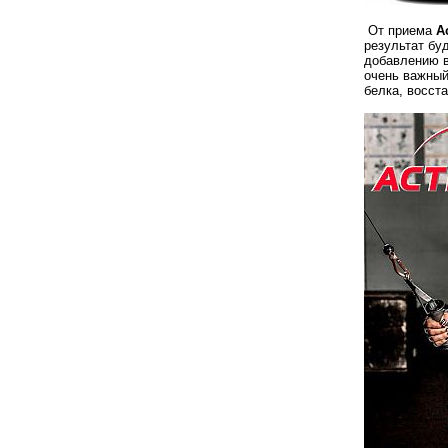
От приема
A
результат бу
добавлению в
очень важный
белка, восст