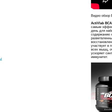
Видео обзор
ActiVlab BC
самым эффек
день для наб
содержанию 
разветвленны
восстановлен
участвует в 
всех мышц, о
ускоряет син
иммунитет.
ы