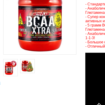
- Стандарт
- Анаболич
Глютамина
- Супер к
активных 
- 5 грамм 
Глютамина
- Анаболиче
1-1-3!
- Большое 
- Отличный
ы