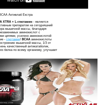
 ВСАА Активлаб Екстра
AA XTRA
+ L-глютамин
- является
тивным препаратом на сегодняшний
ора мышечной массы, благодаря
незаменимых аминокислот с
ми цепями, усилено аминокислотой
ие -
глютамин
!
ВСАА
аминокислоты
построению мышечной массы, 1/3 от
чень качественный антикатаболик,
тез белка по всему организму, улучшает