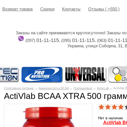
Возврат товара
Cкидки
Контакты
Отзывы ( >550 )
Заказы на сайте принимаются круглосуточно! Заказы по
01-11-115
01-11-115
01-11-1
(097)
, (095)
, (063)
Украина, улиця Соборна, 31, 
Спортивное питание
→
Аминокислоты BCAA
→
Порошковые
→
ActivLab
→ ActiVlab 
ActiVlab BCAA XTRA 500 грам
Нет в наличии
ActiVlab 