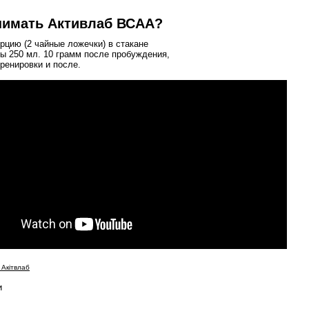
нимать Активлаб ВСАА?
рцию (2 чайные ложечки) в стакане
ы 250 мл. 10 грамм после пробуждения,
тренировки и после.
 Акітвлаб
и