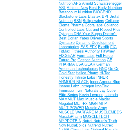
Nutrition
APS
Arnold Schwarzenegger
ASL
Athletic Now
Best Body Nutrition
Betancourt Nutrition
BIOGENIX
Blackstone Labs
Blastex
BPI
Brutal
Nutrition
BSN
Bulkpowders
Cellucor
Cloma Pharma
Cobra labs
Collango
Controlled Labs
Cut and Ripped Plus
Cytogen
DNA Your Supps
Doctor's
Best
Dorian Yates
Driven Sports
Dymatize
Dynamic Development
Laboratories
EAS
EFX
Extrifit
FIG
FitMax
Fitness Authority
FitWhey
FIXGEAR
Form Labs
Full Force
Future Pro
Gaspari Nutrition
GE
PHARMA USA
GEAR
German
American Technologies
GNC
Go On
Gold Star
Helica Pharm
Hi-Tec
Honestly
Infinite Labs
INNER
ARMOUR BLACK
Inner Armour Blue
Insane Labz
Intragen
IronFlex
Ironmaxx
Irwin Naturals
Jay Cutler
Elite Series
Kevin Levrone
Labrada
MAMMUT
Max Muscle
Maxler
Megabol
MET-Rx
MGN
MHP
MULTIPOWER
Muscle Army
MUSCLE WARFARE
MUSCLEMEDS
MusclePharm
MUSCLETECH
MYPROTEIN
Natrol
Nature's Truth
Now
NutraBolics
Nutrend
Nutrex
NZMP
Olimp Labs
Optimal Results