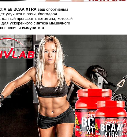
ctiVlab BCAA XTRA
ваш спортивный
дет улучшен в разы, благодаря
 данный препарат глютамина, который
 для ускоренного синтеза мышечного
ановления и иммунитета.