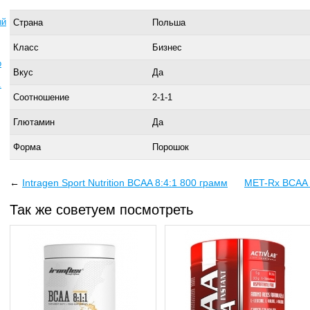
ый
Страна
Польша
Класс
Бизнес
о
Вкус
Да
.
Соотношение
2-1-1
Глютамин
Да
Форма
Порошок
←
Intragen Sport Nutrition BCAA 8:4:1 800 грамм
MET-Rx BCAA 5
Так же советуем посмотреть