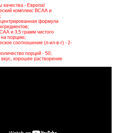
ы качества - Европа!
еский комплекс ВСАА и
;
онцентрированная формула
ингредиентов;
ВСАА и 3,5 грамм чистого
 на порцию;
ское соотношение (л-ил-в-г) - 2-
количество порций - 50;
 вкус, хорошее растворение