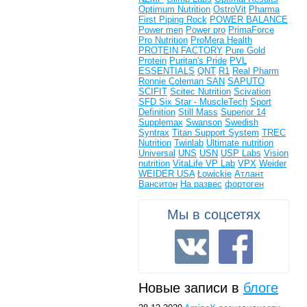
Optimum Nutrition
OstroVit
Pharma
First
Piping Rock
POWER BALANCE
Power men
Power pro
PrimaForce
Pro Nutrition
ProMera Health
PROTEIN FACTORY
Pure Gold
Protein
Puritan's Pride
PVL
ESSENTIALS
QNT
R1
Real Pharm
Ronnie Coleman
SAN
SAPUTO
SCIFIT
Scitec Nutrition
Scivation
SFD
Six Star - MuscleTech
Sport
Definition
Still Mass
Superior 14
Supplemax
Swanson
Swedish
Syntrax
Titan Support System
TREC
Nutrition
Twinlab
Ultimate nutrition
Universal
UNS
USN
USP Labs
Vision
nutrition
VitaLife
VP Lab
VPX
Weider
WEIDER USA
Łowickie
Атлант
Ванситон
На развес
фортоген
Мы в соцсетях
Новые записи в
блоге