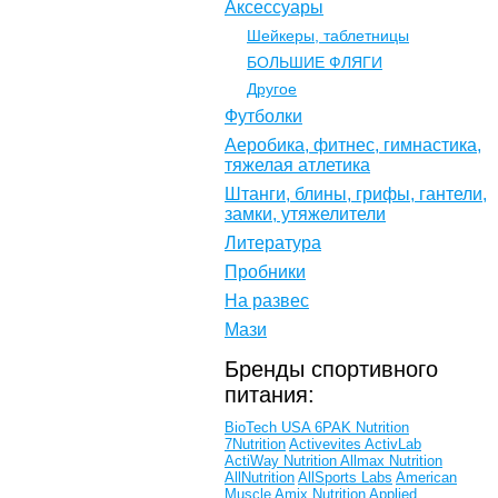
Аксессуары
Шейкеры, таблетницы
БОЛЬШИЕ ФЛЯГИ
Другое
Футболки
Аеробика, фитнес, гимнастика,
тяжелая атлетика
Штанги, блины, грифы, гантели,
замки, утяжелители
Литература
Пробники
На развес
Мази
Бренды спортивного
питания:
BioTech USA
6PAK Nutrition
7Nutrition
Activevites
ActivLab
ActiWay Nutrition
Allmax Nutrition
AllNutrition
AllSports Labs
American
Muscle
Amix Nutrition
Applied