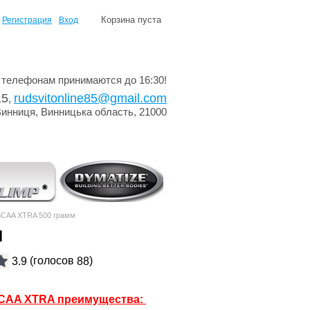
Корзина пуста
Регистрация
Вход
 телефонам принимаются до 16:30!
15
rudsvitonline85@gmail.com
,
Винниця, Винницька область, 21000
BCAA XTRA 500 грамм
м
(голосов
)
3.9
88
BCAA XTRA преимущества: