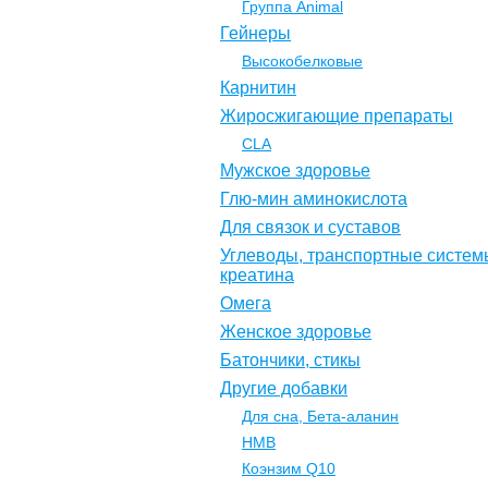
Группа Animal
Гейнеры
Высокобелковые
Карнитин
Жиросжигающие препараты
CLA
Мужское здоровье
Глю-мин аминокислота
Для связок и суставов
Углеводы, транспортные систем
креатина
Омега
Женское здоровье
Батончики, стикы
Другие добавки
Для сна, Бета-аланин
НМВ
Коэнзим Q10