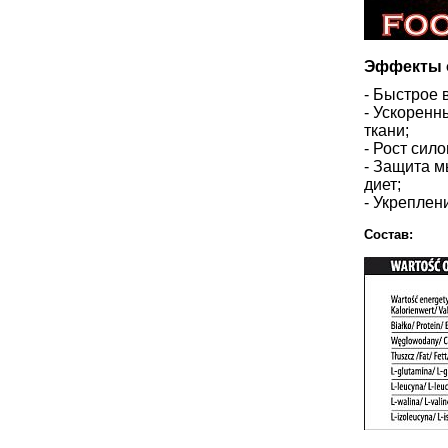
Эффекты о
- Быстрое 
- Ускоренн
ткани;
- Рост сил
- Защита м
диет;
- Укреплен
Состав: