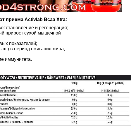
т приема Activlab Bcaa Xtra:
восстановление и регенерация;
ый прирост сухой мышечной
овых показателей;
ышц в период сжигания жира,
ие иммунитета.