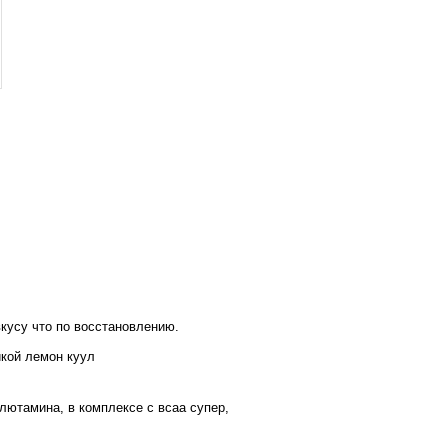
вкусу что по восстановлению.
икой лемон куул
лютамина, в комплексе с всаа супер,