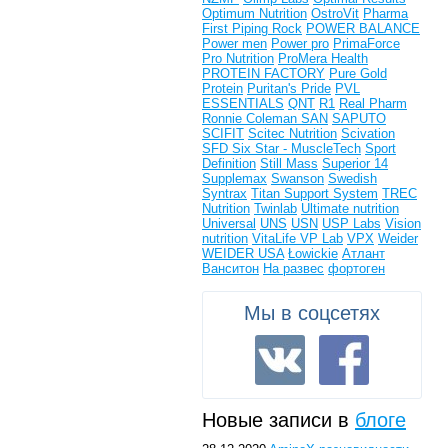
Optimum Nutrition
OstroVit
Pharma
First
Piping Rock
POWER BALANCE
Power men
Power pro
PrimaForce
Pro Nutrition
ProMera Health
PROTEIN FACTORY
Pure Gold
Protein
Puritan's Pride
PVL
ESSENTIALS
QNT
R1
Real Pharm
Ronnie Coleman
SAN
SAPUTO
SCIFIT
Scitec Nutrition
Scivation
SFD
Six Star - MuscleTech
Sport
Definition
Still Mass
Superior 14
Supplemax
Swanson
Swedish
Syntrax
Titan Support System
TREC
Nutrition
Twinlab
Ultimate nutrition
Universal
UNS
USN
USP Labs
Vision
nutrition
VitaLife
VP Lab
VPX
Weider
WEIDER USA
Łowickie
Атлант
Ванситон
На развес
фортоген
Мы в соцсетях
Новые записи в
блоге