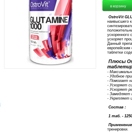
OstroVit GL
наивысшего к
синтезироват
положительны
ускоренного 
ускоряет про
Данный преп
европейским 
таблетки сод
Плюсы Os
таблетир
- Максимальн
- Удобное пр
- Помогает 
- Ускоряет с
- Ускоряет р
- Замедляет 
- Укрепляет
ы
Состав :
1 таб. - 12
Применение
тренировки.