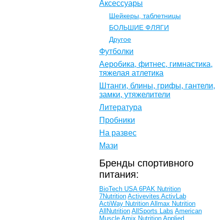
Аксессуары
Шейкеры, таблетницы
БОЛЬШИЕ ФЛЯГИ
Другое
Футболки
Аеробика, фитнес, гимнастика,
тяжелая атлетика
Штанги, блины, грифы, гантели,
замки, утяжелители
Литература
Пробники
На развес
Мази
Бренды спортивного
питания:
BioTech USA
6PAK Nutrition
7Nutrition
Activevites
ActivLab
ActiWay Nutrition
Allmax Nutrition
AllNutrition
AllSports Labs
American
Muscle
Amix Nutrition
Applied