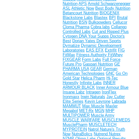
Nutrition
APS
Arnold Schwarzenegger
ASL
Athletic Now
Best Body Nutrition
Betancourt Nutrition
BIOGENIX
Blackstone Labs
Blastex
BPI
Brutal
Nutrition
BSN
Bulkpowders
Cellucor
Cloma Pharma
Cobra labs
Collango
Controlled Labs
Cut and Ripped Plus
Cytogen
DNA Your Supps
Doctor's
Best
Dorian Yates
Driven Sports
Dymatize
Dynamic Development
Laboratories
EAS
EFX
Extrifit
FIG
FitMax
Fitness Authority
FitWhey
FIXGEAR
Form Labs
Full Force
Future Pro
Gaspari Nutrition
GE
PHARMA USA
GEAR
German
American Technologies
GNC
Go On
Gold Star
Helica Pharm
Hi-Tec
Honestly
Infinite Labs
INNER
ARMOUR BLACK
Inner Armour Blue
Insane Labz
Intragen
IronFlex
Ironmaxx
Irwin Naturals
Jay Cutler
Elite Series
Kevin Levrone
Labrada
MAMMUT
Max Muscle
Maxler
Megabol
MET-Rx
MGN
MHP
MULTIPOWER
Muscle Army
MUSCLE WARFARE
MUSCLEMEDS
MusclePharm
MUSCLETECH
MYPROTEIN
Natrol
Nature's Truth
Now
NutraBolics
Nutrend
Nutrex
NZMP
Olimp Labs
Optimal Results