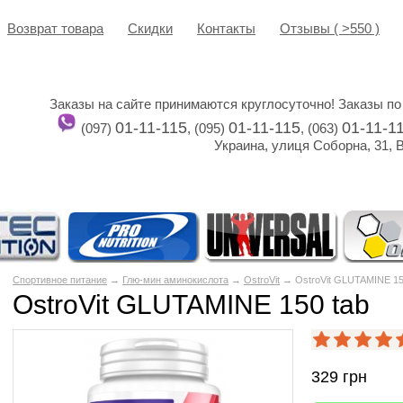
Возврат товара
Cкидки
Контакты
Отзывы ( >550 )
Заказы на сайте принимаются круглосуточно! Заказы по
01-11-115
01-11-115
01-11-1
(097)
, (095)
, (063)
Украина, улиця Соборна, 31, 
Спортивное питание
→
Глю-мин аминокислота
→
OstroVit
→ OstroVit GLUTAMINE 15
OstroVit GLUTAMINE 150 tab
329
грн