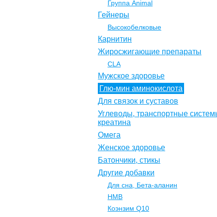
Группа Animal
Гейнеры
Высокобелковые
Карнитин
Жиросжигающие препараты
CLA
Мужское здоровье
Глю-мин аминокислота
Для связок и суставов
Углеводы, транспортные систем
креатина
Омега
Женское здоровье
Батончики, стикы
Другие добавки
Для сна, Бета-аланин
НМВ
Коэнзим Q10