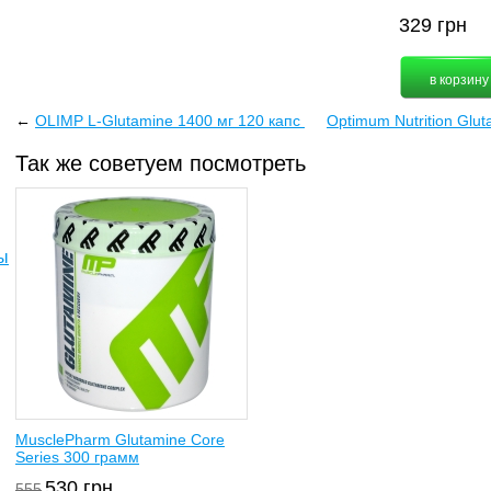
329
грн
←
OLIMP L-Glutamine 1400 мг 120 капс
Optimum Nutrition Glu
Так же советуем посмотреть
ы
MusclePharm Glutamine Core
Series 300 грамм
530
грн
555