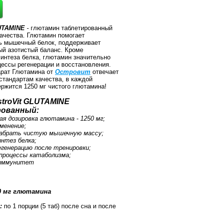
UTAMINE
- глютамин таблетированный
ачества. Глютамин помогает
ь мышечный белок, поддерживает
й азотистый баланс. Кроме
синтеза белка, глютамин значительно
цессы регенерации и восстановления.
арат Глютамина от
Островит
отвечает
стандартам качества, в каждой
ержится 1250 мг чистого глютамина!
troVit GLUTAMINE
ованный:
ая дозировка глютамина - 1250 мг;
именение;
набрать чистую мышечную массу;
интез белка;
егенерацию после тренировки;
процессы катаболизма;
 иммунитет
50 мг глютамина
:
по 1 порции (5 таб) после сна и после