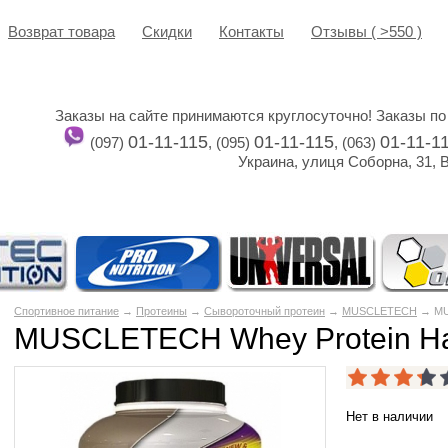
Возврат товара
Cкидки
Контакты
Отзывы ( >550 )
Заказы на сайте принимаются круглосуточно! Заказы по
01-11-115
01-11-115
01-11-1
(097)
, (095)
, (063)
Украина, улиця Соборна, 31, 
Спортивное питание
→
Протеины
→
Сывороточный протеин
→
MUSCLETECH
→ MUS
MUSCLETECH Whey Protein Har
Нет в наличии