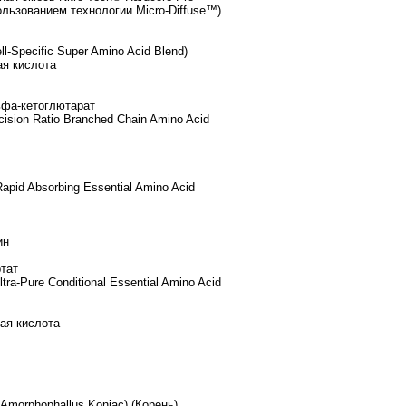
ользованием технологии Micro-Diffuse™)
ll-Specific Super Amino Acid Blend)
ая кислота
ьфа-кетоглютарат
ision Ratio Branched Chain Amino Acid
apid Absorbing Essential Amino Acid
ин
ртат
tra-Pure Conditional Essential Amino Acid
ая кислота
( Amorphophallus Konjac) (Корень)