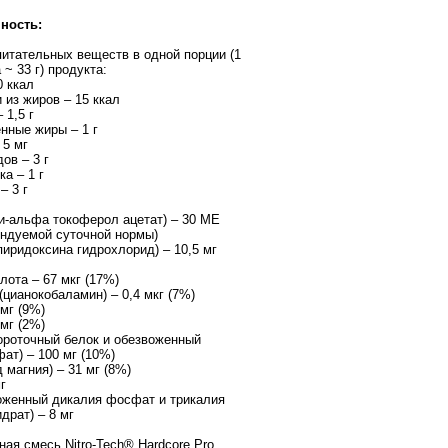
ность:
итательных веществ в одной порции (1
~ 33 г) продукта:
0 ккал
и из жиров – 15 ккал
 1,5 г
енные жиры – 1 г
 5 мг
дов – 3 г
ка – 1 г
 – 3 г
и-альфа токоферол ацетат) – 30 МЕ
ндуемой суточной нормы)
пиридоксина гидрохлорид) – 10,5 мг
лота – 67 мкг (17%)
(цианокобаламин) – 0,4 мкг (7%)
 мг (9%)
 мг (2%)
роточный белок и обезвоженный
ат) – 100 мг (10%)
 магния) – 31 мг (8%)
г
оженный дикалия фосфат и трикалия
драт) – 8 мг
ная смесь Nitro-Tech® Hardcore Pro