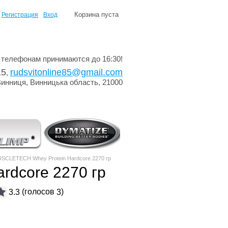
Корзина пуста
Регистрация
Вход
 телефонам принимаются до 16:30!
15
rudsvitonline85@gmail.com
,
Винниця, Винницька область, 21000
CLETECH Whey Protein Hardcore 2270 гр
dcore 2270 гр
(голосов
)
3.3
3