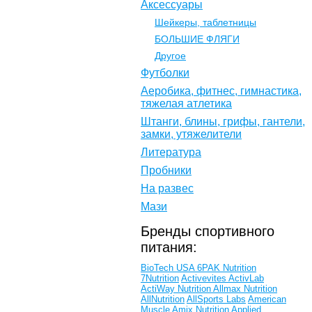
Аксессуары
Шейкеры, таблетницы
БОЛЬШИЕ ФЛЯГИ
Другое
Футболки
Аеробика, фитнес, гимнастика,
тяжелая атлетика
Штанги, блины, грифы, гантели,
замки, утяжелители
Литература
Пробники
На развес
Мази
Бренды спортивного
питания:
BioTech USA
6PAK Nutrition
7Nutrition
Activevites
ActivLab
ActiWay Nutrition
Allmax Nutrition
AllNutrition
AllSports Labs
American
Muscle
Amix Nutrition
Applied