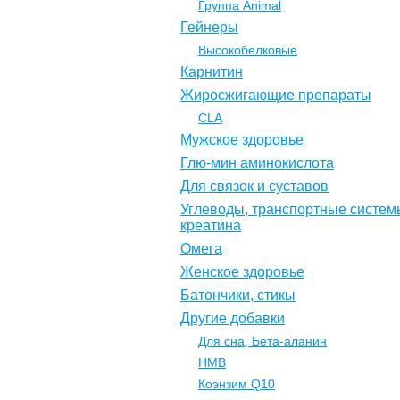
Группа Animal
Гейнеры
Высокобелковые
Карнитин
Жиросжигающие препараты
CLA
Мужское здоровье
Глю-мин аминокислота
Для связок и суставов
Углеводы, транспортные систем
креатина
Омега
Женское здоровье
Батончики, стикы
Другие добавки
Для сна, Бета-аланин
НМВ
Коэнзим Q10