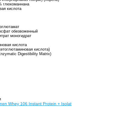
% глюкоманнана
вая кислота
роглютамат
осфат обезвоженный
итрат моногидрат
иновая кислота
кетоглютаминовая кислота)
ymatic Digestibility Matrix)
и
en Whey 106 Instant Protein + Isolat