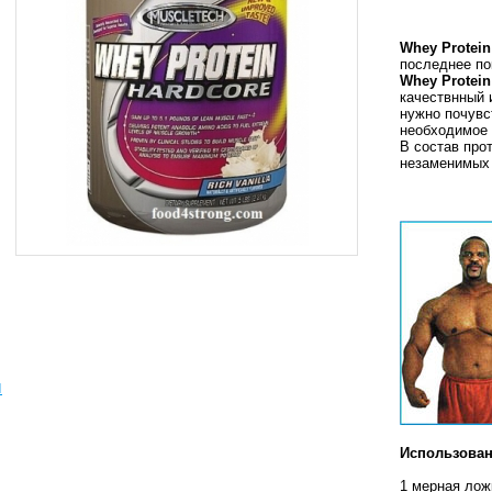
Whey
Protein
последнее по
Whey
Protein
качествнный 
нужно почувс
необходимое 
В состав про
незаменимых
ы
Использован
1 мерная ложк