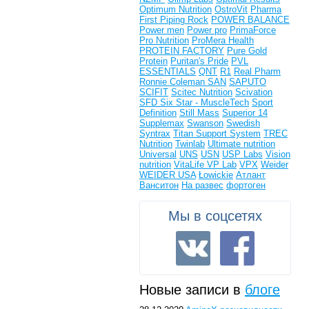
Optimum Nutrition
OstroVit
Pharma
First
Piping Rock
POWER BALANCE
Power men
Power pro
PrimaForce
Pro Nutrition
ProMera Health
PROTEIN FACTORY
Pure Gold
Protein
Puritan's Pride
PVL
ESSENTIALS
QNT
R1
Real Pharm
Ronnie Coleman
SAN
SAPUTO
SCIFIT
Scitec Nutrition
Scivation
SFD
Six Star - MuscleTech
Sport
Definition
Still Mass
Superior 14
Supplemax
Swanson
Swedish
Syntrax
Titan Support System
TREC
Nutrition
Twinlab
Ultimate nutrition
Universal
UNS
USN
USP Labs
Vision
nutrition
VitaLife
VP Lab
VPX
Weider
WEIDER USA
Łowickie
Атлант
Ванситон
На развес
фортоген
Мы в соцсетях
Новые записи в
блоге