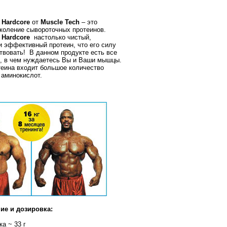
Hardcore
от
Muscle Tech
–
э
то
коление с
ы
вороточн
ы
х протеинов.
Hardcore
настолько чистый,
и эффективный протеин, что его силу
твовать!
В
данном продукте есть все
, в чем нуждаетесь Вы и Ваши мышцы.
теина входит большое количество
 аминокислот.
ие и дозировка:
а ~ 33 г