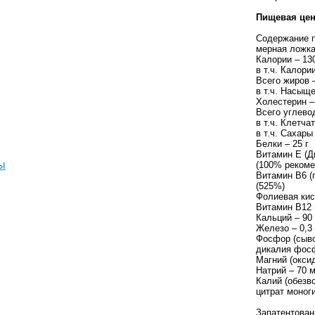
Пищевая цен
Содержание п
мерная ложка 
Калории – 13
в т.ч. Калори
Всего жиров –
в т.ч. Насыщ
Холестерин –
Всего углево
в т.ч. Клетчат
в т.ч. Сахары
Белки – 25 г
Витамин E (Д
ы
(100% рекоме
Витамин B6 (
(525%)
Фолиевая кис
Витамин B12 
Кальций – 90
Железо – 0,3
Фосфор (сыво
дикалия фосф
Магний (оксид
Натрий – 70 м
Калий (обезв
цитрат моноги
Запатентован