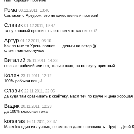
Пил, хороший протеин!
Рома
08.12.2011, 13:40
Согласен с Артуром, это не качественный протеин!
Славик
01.12.2011, 19:47
та ну класный протеин, ты его пил что так пишеш?
Артур
01.12.2011, 03:10
Как по мне то Хрень полная......деньги на ветер (((
олимп намного лучше
Виталий
25.11.2011, 14:23
не знаю рабочий или нет, только взял, но по вкусу приятный
Колян
23.11.2011, 12:12
100% рабочая вещь!
Славик
22.11.2011, 22:05
да куда там сравнивать к скайтеку, масл теч по круче и цена хорошая
Вадик
20.11.2011, 12:23
да 100% классная тема
korsaras
16.11.2011, 22:37
МаслТек один из лучших, не смысла даже спрашивать. Пруф - Джей К