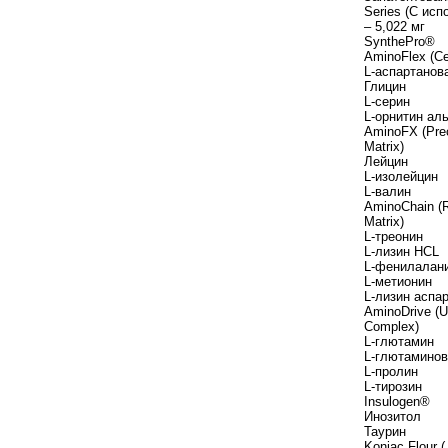
Series (С исп
– 5,022 мг
SynthePro®
AminoFlex (Ce
L-аспартанов
Глицин
L-серин
L-орнитин ал
AminoFX (Prec
Matrix)
Лейцин
L-изолейцин
L-валин
AminoChain (R
Matrix)
L-треонин
L-лизин HCL
L-фенилалан
L-метионин
L-лизин аспа
AminoDrive (Ul
Complex)
L-глютамин
L-глютаминов
L-пролин
L-тирозин
Insulogen®
Инозитол
Таурин
Konjac Flour 