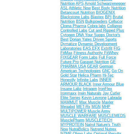
Nutrition
APS
Arnold Schwarzenegger
ASL
Athletic Now
Best Body Nutrition
Betancourt Nutrition
BIOGENIX
Blackstone Labs
Blastex
BPI
Brutal
Nutrition
BSN
Bulkpowders
Cellucor
Cloma Pharma
Cobra labs
Collango
Controlled Labs
Cut and Ripped Plus
Cytogen
DNA Your Supps
Doctor's
Best
Dorian Yates
Driven Sports
Dymatize
Dynamic Development
Laboratories
EAS
EFX
Extrifit
FIG
FitMax
Fitness Authority
FitWhey
FIXGEAR
Form Labs
Full Force
Future Pro
Gaspari Nutrition
GE
PHARMA USA
GEAR
German
American Technologies
GNC
Go On
Gold Star
Helica Pharm
Hi-Tec
Honestly
Infinite Labs
INNER
ARMOUR BLACK
Inner Armour Blue
Insane Labz
Intragen
IronFlex
Ironmaxx
Irwin Naturals
Jay Cutler
Elite Series
Kevin Levrone
Labrada
MAMMUT
Max Muscle
Maxler
Megabol
MET-Rx
MGN
MHP
MULTIPOWER
Muscle Army
MUSCLE WARFARE
MUSCLEMEDS
MusclePharm
MUSCLETECH
MYPROTEIN
Natrol
Nature's Truth
Now
NutraBolics
Nutrend
Nutrex
NZMP
Olimp Labs
Optimal Results