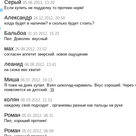
Серый
05.06.2013, 13:29
Если купить не подделку то протеин норм!
ый
Александр
24.12.2012, 20:58
когда будет в наличии? и сколько будет стоить?
о
Бальбоа
31.10.2012, 15:22
.
Пил. Доволен. вкусный
мах
26.09.2012, 21:52
согласен аппетит зверский. новое ощущение
леанид
06.08.2012, 13:41
на скока ево хватит
Миша
06.07.2012, 19:13
Я тоже на днях купил. Взял шоколад-карамель. Вкус хороший. Через 
появляется не детский...)))
колян
08.03.2012, 21:51
каждому своё подходит , организмы разные как пальцы на руке
Роман
05.01.2012, 06:11
Пил, хороший протеин!
Роман
05.01.2012, 06:09