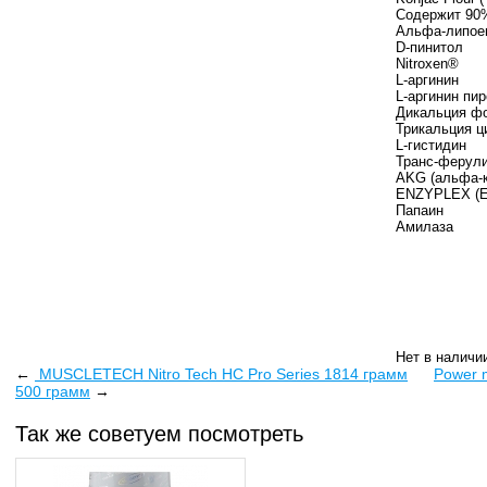
Содержит 90
Альфа-липое
D-пинитол
Nitroxen®
L-аргинин
L-аргинин пи
Дикальция ф
Трикальция ц
L-гистидин
Транс-ферул
AKG (альфа-
ENZYPLEX (Enz
Папаин
Амилаза
Нет в наличи
←
MUSCLETECH Nitro Tech HC Pro Series 1814 грамм
Power m
500 грамм
→
Так же советуем посмотреть