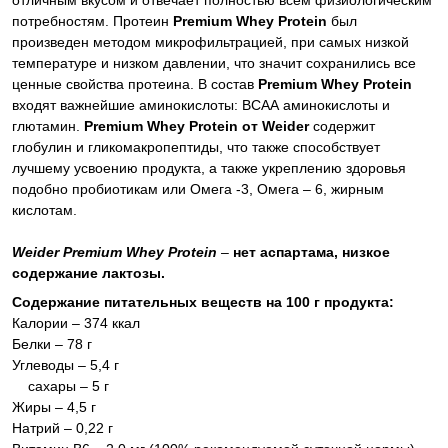
отличным вкусом и отвечает полностью всем физиологическим
потребностям. Протеин
Premium Whey Protein
был
произведен методом микрофильтрацией, при самых низкой
температуре и низком давлении, что значит сохранились все
ценные свойства протеина. В состав
Premium Whey Protein
входят важнейшие аминокислоты: ВСАА аминокислоты и
глютамин.
Premium Whey Protein от Weider
содержит
глобулин и гликомакропептиды, что также способствует
лучшему усвоению продукта, а также укреплению здоровья
подобно пробиотикам или Омега -3, Омега – 6, жирным
кислотам.
Weider Premium Whey Protein
–
нет аспартама, низкое
содержание лактозы.
Содержание питательных веществ на 100 г продукта:
Калории – 374 ккал
Белки – 78 г
Углеводы – 5,4 г
сахары – 5 г
Жиры – 4,5 г
Натрий – 0,22 г