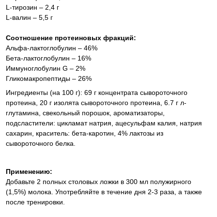
L-тирозин – 2,4 г
L-валин – 5,5 г
Соотношение протеиновых фракций:
Альфа-лактоглобулин – 46%
Бета-лактоглобулин – 16%
Иммуноглобулин G – 2%
Гликомакропептиды – 26%
Ингредиенты (на 100 г):
69 г концентрата сывороточного
протеина, 20 г изолята сывороточного протеина, 6.7 г л-
глутамина, свекольный порошок, ароматизаторы,
подсластители: цикламат натрия, ацесульфам калия, натрия
сахарин, краситель: бета-каротин, 4% лактозы из
сывороточного белка.
Применению:
Добавьте 2 полных столовых ложки в 300 мл полужирного
(1,5%) молока. Употребляйте в течение дня 2-3 раза, а также
после тренировки.