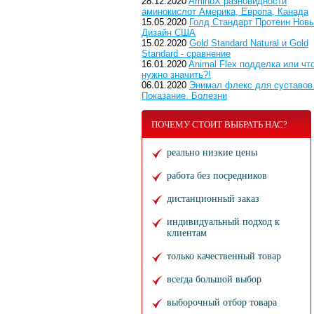
28.12.2020
AminoX разновидности
аминокислот Америка, Европа, Канада
15.05.2020
Голд Стандарт Протеин Нов
Дизайн США
15.02.2020
Gold Standard Natural и Gold
Standard - сравнение
16.01.2020
Animal Flex подделка или чт
нужно значить?!
06.01.2020
Энимал флекс для суставов
Показание. Болезни
ПОЧЕМУ СТОИТ ВЫБРАТЬ НАС?
реально низкие цены
работа без посредников
дистанционный заказ
индивидуальный подход к
клиентам
только качественный товар
всегда большой выбор
выборочный отбор товара