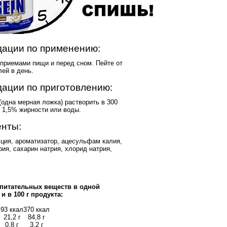
ации по применению:
приемами пищи и перед сном. Пейте от
лей в день.
ации по приготовлению:
(одна мерная ложка) растворить в 300
 1,5% жирности или воды.
нты:
ьция, ароматизатор, ацесульфам калия,
рия, сахарин натрия, хлорид натрия,
питательных веществ в одной
 и в 100 г продукта:
ь
93 ккал
370 ккал
21,2 г
84,8 г
0,8 г
3,2 г