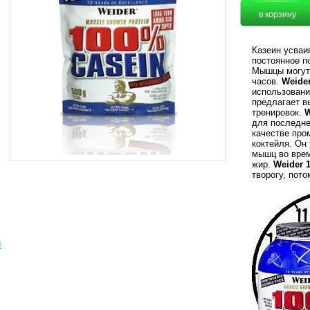
Казеин усваи
постоянное п
Мышцы могут 
часов.
Weide
использовани
предлагает в
тренировок.
W
для последне
качестве про
коктейля. Он
мышц во врем
жир.
Weider 
творогу, пото
ы