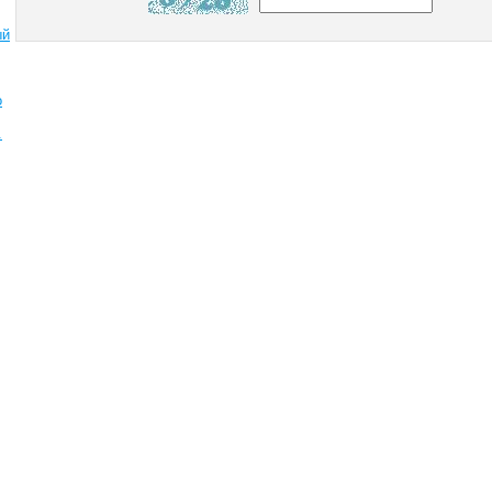
ый
о
.