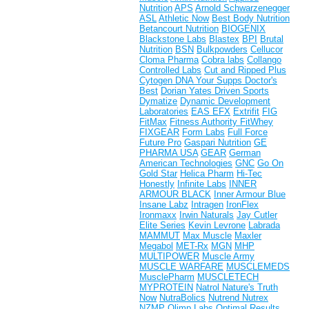
Nutrition
APS
Arnold Schwarzenegger
ASL
Athletic Now
Best Body Nutrition
Betancourt Nutrition
BIOGENIX
Blackstone Labs
Blastex
BPI
Brutal
Nutrition
BSN
Bulkpowders
Cellucor
Cloma Pharma
Cobra labs
Collango
Controlled Labs
Cut and Ripped Plus
Cytogen
DNA Your Supps
Doctor's
Best
Dorian Yates
Driven Sports
Dymatize
Dynamic Development
Laboratories
EAS
EFX
Extrifit
FIG
FitMax
Fitness Authority
FitWhey
FIXGEAR
Form Labs
Full Force
Future Pro
Gaspari Nutrition
GE
PHARMA USA
GEAR
German
American Technologies
GNC
Go On
Gold Star
Helica Pharm
Hi-Tec
Honestly
Infinite Labs
INNER
ARMOUR BLACK
Inner Armour Blue
Insane Labz
Intragen
IronFlex
Ironmaxx
Irwin Naturals
Jay Cutler
Elite Series
Kevin Levrone
Labrada
MAMMUT
Max Muscle
Maxler
Megabol
MET-Rx
MGN
MHP
MULTIPOWER
Muscle Army
MUSCLE WARFARE
MUSCLEMEDS
MusclePharm
MUSCLETECH
MYPROTEIN
Natrol
Nature's Truth
Now
NutraBolics
Nutrend
Nutrex
NZMP
Olimp Labs
Optimal Results