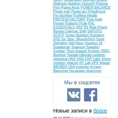
Optimum Nutrition
OstroVit
Pharma
First
Piping Rock
POWER BALANCE
Power men
Power pro
PrimaForce
Pro Nutrition
ProMera Health
PROTEIN FACTORY
Pure Gold
Protein
Puritan's Pride
PVL
ESSENTIALS
QNT
R1
Real Pharm
Ronnie Coleman
SAN
SAPUTO
SCIFIT
Scitec Nutrition
Scivation
SFD
Six Star - MuscleTech
Sport
Definition
Still Mass
Superior 14
Supplemax
Swanson
Swedish
Syntrax
Titan Support System
TREC
Nutrition
Twinlab
Ultimate nutrition
Universal
UNS
USN
USP Labs
Vision
nutrition
VitaLife
VP Lab
VPX
Weider
WEIDER USA
Łowickie
Атлант
Ванситон
На развес
фортоген
Мы в соцсетях
Новые записи в
блоге