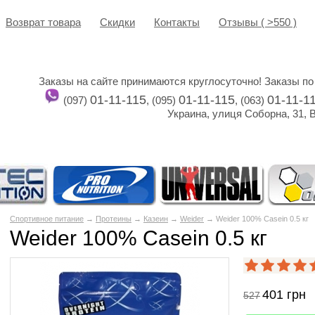
Возврат товара
Cкидки
Контакты
Отзывы ( >550 )
Заказы на сайте принимаются круглосуточно! Заказы по
01-11-115
01-11-115
01-11-1
(097)
, (095)
, (063)
Украина, улиця Соборна, 31, 
Спортивное питание
→
Протеины
→
Казеин
→
Weider
→ Weider 100% Casein 0.5 кг
Weider 100% Casein 0.5 кг
401
грн
527