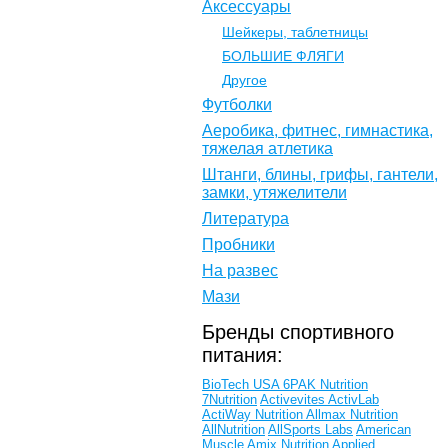
Аксессуары
Шейкеры, таблетницы
БОЛЬШИЕ ФЛЯГИ
Другое
Футболки
Аеробика, фитнес, гимнастика,
тяжелая атлетика
Штанги, блины, грифы, гантели,
замки, утяжелители
Литература
Пробники
На развес
Мази
Бренды спортивного
питания:
BioTech USA
6PAK Nutrition
7Nutrition
Activevites
ActivLab
ActiWay Nutrition
Allmax Nutrition
AllNutrition
AllSports Labs
American
Muscle
Amix Nutrition
Applied