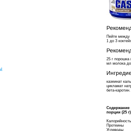
Рекоменд
Пейте между 
1 до 3 коктей
Рекоменд
25 г порошка 
мл молока до
ы
Ингредие
казеинат кал
цикламат нат
бета-каротин.
Содержание 
порции (25 г)
Калорийност
Протеины
Углеводы