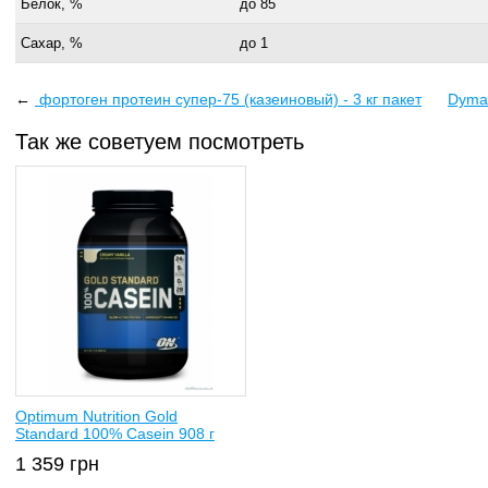
Белок, %
до 85
Сахар, %
до 1
←
фортоген протеин супер-75 (казеиновый) - 3 кг пакет
Dymat
Так же советуем посмотреть
Optimum Nutrition Gold
Standard 100% Casein 908 г
1 359
грн