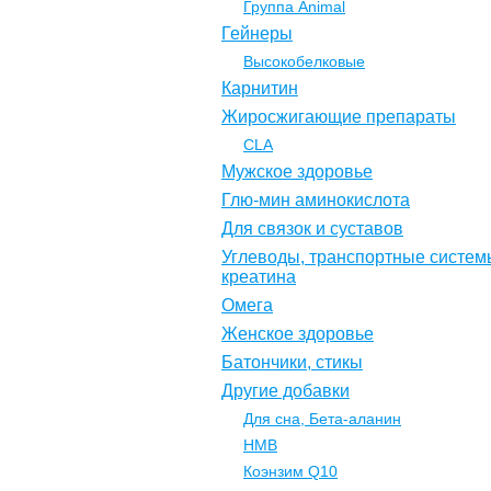
Группа Animal
Гейнеры
Высокобелковые
Карнитин
Жиросжигающие препараты
CLA
Мужское здоровье
Глю-мин аминокислота
Для связок и суставов
Углеводы, транспортные систем
креатина
Омега
Женское здоровье
Батончики, стикы
Другие добавки
Для сна, Бета-аланин
НМВ
Коэнзим Q10