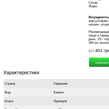
Сахар
Жиры
Ингредиенты
ацесульфам к
натрия, хлори
Рекомендации
пищи и перед 
день. 25 г по
300 мл молок
401
гр
527
Характеристики
Страна
Германия
Вид
Казеин
Класс
Премиум