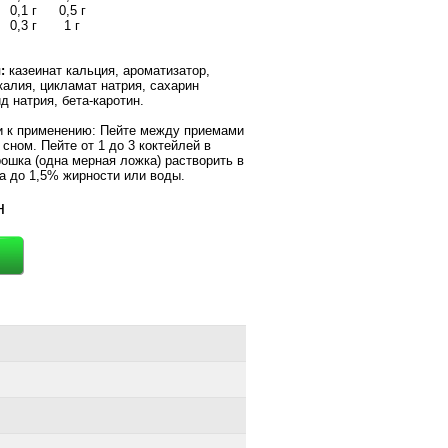
0,1 г
0,5 г
0,3 г
1 г
:
казеинат кальция, ароматизатор,
алия, цикламат натрия, сахарин
д натрия, бета-каротин.
 к применению:
Пейте между приемами
сном. Пейте от 1 до 3 коктейлей в
рошка (одна мерная ложка) растворить в
а до 1,5% жирности или воды.
н