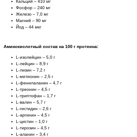
Кальций – 410 мг
Фосфор – 240 мг
Железо – 7,0 мг
Магний – 90 мг
Йод – 44 мкг
Аминокислотный состав на 100 г протеина:
L-изолейцин – 5,0 г
L-лейцин – 8,9 г
L-лизин – 7,2 г
L-метионин – 2,5 г
L-фенилаланин – 4,7 г
L-треонин – 4,5 г
L-триптофан – 1,7 г
L-валин – 5,7 г
L-гистидин – 2,6 г
L-аргинин – 4,5 г
L-цистин – 1,0 г
L-тирозин – 4,5 г
L-аланин – 3,4 г