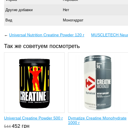
Другие добавки
Нет
Вид
Моногидрат
←
Universal Nutrition Creatine Powder 120 г
MUSCLETECH Neuro
Так же советуем посмотреть
Universal Creatine Powder 500 г
Dymatize Creatine Monohydrate
1000 г
452
грн
544