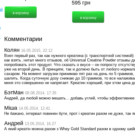
595
грн
ый
о
.
Комментарии
Колян
16.05.2015, 22:12
Взял первый раз, так как нужного креатина (с транспортной системой)
как взять ,читал много отзывов, об Universal Creatine Powder отзывы
попробовать этот продукт. Что сказать о вкусе – он попросту отсутст
уже на второй день. В принципе, так и должно быть от любого нормал
сахаром. На момент загрузки принимаю пят раз на день по 5 граммов,
шалить. Когда суточную дозу снижаю до 10 граммов, то все налажива
меня это совершенно не напрягает. Креатин хороший, при этом цена 
БэтМан
08.08.2014, 17:35
Андрей, да любой можно мешать... добавь углей, чтобы эффективнее р
Міша
14.05.2014, 12:41
Не бажано, інтервал повинен бути, прот і креатин разом не дуже, так як
Андрей
13.05.2014, 16:27
А який креатін можна разом з Whey Gold Standard разом в одному шей