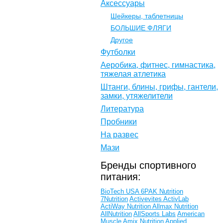
Аксессуары
Шейкеры, таблетницы
БОЛЬШИЕ ФЛЯГИ
Другое
Футболки
Аеробика, фитнес, гимнастика,
тяжелая атлетика
Штанги, блины, грифы, гантели,
замки, утяжелители
Литература
Пробники
На развес
Мази
Бренды спортивного
питания:
BioTech USA
6PAK Nutrition
7Nutrition
Activevites
ActivLab
ActiWay Nutrition
Allmax Nutrition
AllNutrition
AllSports Labs
American
Muscle
Amix Nutrition
Applied