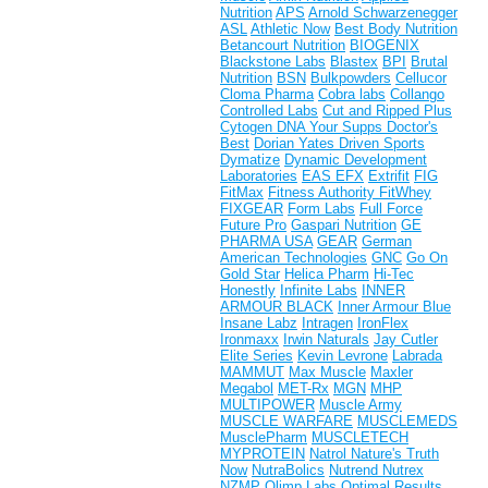
Nutrition
APS
Arnold Schwarzenegger
ASL
Athletic Now
Best Body Nutrition
Betancourt Nutrition
BIOGENIX
Blackstone Labs
Blastex
BPI
Brutal
Nutrition
BSN
Bulkpowders
Cellucor
Cloma Pharma
Cobra labs
Collango
Controlled Labs
Cut and Ripped Plus
Cytogen
DNA Your Supps
Doctor's
Best
Dorian Yates
Driven Sports
Dymatize
Dynamic Development
Laboratories
EAS
EFX
Extrifit
FIG
FitMax
Fitness Authority
FitWhey
FIXGEAR
Form Labs
Full Force
Future Pro
Gaspari Nutrition
GE
PHARMA USA
GEAR
German
American Technologies
GNC
Go On
Gold Star
Helica Pharm
Hi-Tec
Honestly
Infinite Labs
INNER
ARMOUR BLACK
Inner Armour Blue
Insane Labz
Intragen
IronFlex
Ironmaxx
Irwin Naturals
Jay Cutler
Elite Series
Kevin Levrone
Labrada
MAMMUT
Max Muscle
Maxler
Megabol
MET-Rx
MGN
MHP
MULTIPOWER
Muscle Army
MUSCLE WARFARE
MUSCLEMEDS
MusclePharm
MUSCLETECH
MYPROTEIN
Natrol
Nature's Truth
Now
NutraBolics
Nutrend
Nutrex
NZMP
Olimp Labs
Optimal Results