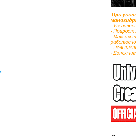
При упот
моногидр
- Увеличен
- Прирост
- Максима
работоспо
- Повышен
- Дополнит
ы