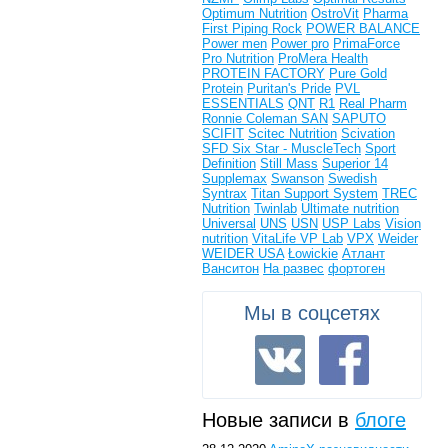
Optimum Nutrition
OstroVit
Pharma
First
Piping Rock
POWER BALANCE
Power men
Power pro
PrimaForce
Pro Nutrition
ProMera Health
PROTEIN FACTORY
Pure Gold
Protein
Puritan's Pride
PVL
ESSENTIALS
QNT
R1
Real Pharm
Ronnie Coleman
SAN
SAPUTO
SCIFIT
Scitec Nutrition
Scivation
SFD
Six Star - MuscleTech
Sport
Definition
Still Mass
Superior 14
Supplemax
Swanson
Swedish
Syntrax
Titan Support System
TREC
Nutrition
Twinlab
Ultimate nutrition
Universal
UNS
USN
USP Labs
Vision
nutrition
VitaLife
VP Lab
VPX
Weider
WEIDER USA
Łowickie
Атлант
Ванситон
На развес
фортоген
Мы в соцсетях
Новые записи в
блоге