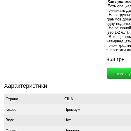
Как приним
Есть специал
принимать да
- На загрузо
граммов добав
одну неделю.
- На основно
(это 1-2 ч.л)
- В конце пе
четырнадцать
прием креати
энергетики ил
863
грн
Характеристики
Страна
США
Класс
Премиум
Вкус
Нет
Форма
Порошок