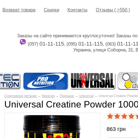
Возврат товара
Cкидки
Контакты
Отзывы ( >550 )
Заказы на сайте принимаются круглосуточно! Заказы по
01-11-115
01-11-115
01-11-1
(097)
, (095)
, (063)
Украина, улиця Соборна, 31, 
Спортивное питание
→
Креатин
→
Порошок
→
Universal
→ Universal Creatine Powde
Universal Creatine Powder 1000
863
грн