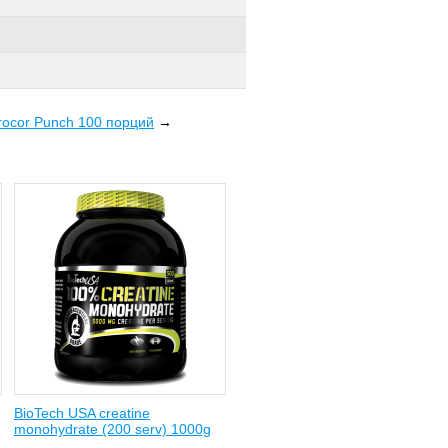
cor Punch 100 порций
→
BioTech USA creatine
monohydrate (200 serv) 1000g