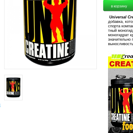
Universal Cr
добавка, кот
спорта комп
тный моногид
моногидрат к
значительно 
выносливость
ы