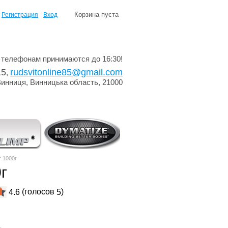
Корзина пуста
Регистрация
Вход
 телефонам принимаются до 16:30!
15
rudsvitonline85@gmail.com
,
Винниця, Винницька область, 21000
r 1000г
г
(голосов
)
4.6
5