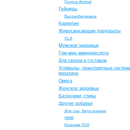
Группа Animal
Гейнеры
Высокобелковые
Карнитин
Жиросжигающие препараты
CLA
Мужское здоровье
Глю-мин аминокислота
Для связок и суставов
Углеводы, транспортные систем
креатина
Омега
Женское здоровье
Батончики, стикы
Другие добавки
Для сна, Бета-аланин
НМВ
Коэнзим Q10