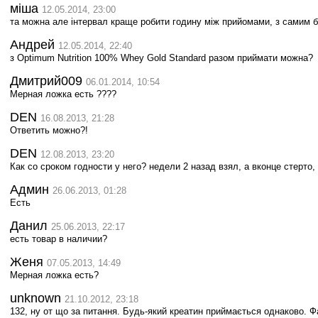
міша
12.05.2014, 23:00
та можна але інтервал краще робити годину між прийомами, з самим б
Андрей
12.05.2014, 22:40
з Optimum Nutrition 100% Whey Gold Standard разом приймати можна?
Дмитрий009
06.01.2014, 10:54
Мерная ложка есть ????
DEN
16.08.2013, 21:28
Ответить можно?!
DEN
12.08.2013, 23:20
Как со сроком годности у него? недели 2 назад взял, а вконце стерто,
Админ
26.06.2013, 01:28
Есть
Данил
25.06.2013, 22:17
есть товар в наличии?
Женя
07.05.2013, 14:49
Мерная ложка есть?
unknown
21.10.2012, 23:18
132, ну от що за питання. Будь-який креатин приймається однаково. Фа