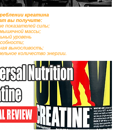
реблении креатина
ат вы получите:
ие показателей силы;
 мышечной массы;
льный уровень
собности;
ная выносливость;
ельное количество энергии.