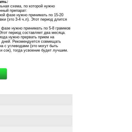
ать:
ьная схема, по которой нужно
нный препарат:
чной фазе нужно принимать по 15-20
ки (это 3-4 ч.л). Этот период длится
й фазе нужно принимать по 5-8 граммов
. Этот период составляет два месяца.
риода нужно прервать прием на
 дней. Рекомендуется совмещать
на с углеводами (это могут быть
и сок), тогда усвоение будет лучшим.