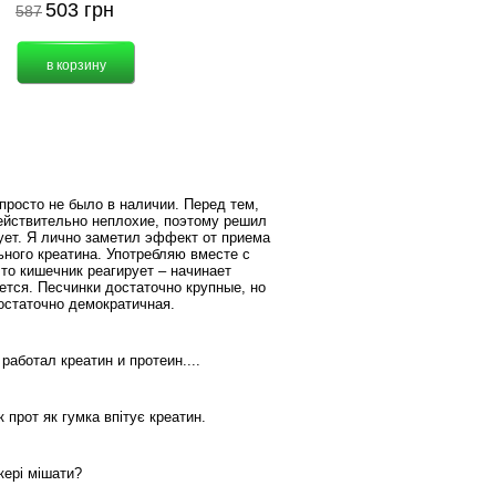
503
грн
587
 просто не было в наличии. Перед тем,
 действительно неплохие, поэтому решил
вует. Я лично заметил эффект от приема
ьного креатина. Употребляю вместе с
 то кишечник реагирует – начинает
ется. Песчинки достаточно крупные, но
достаточно демократичная.
аботал креатин и протеин....
 прот як гумка впітує креатин.
кері мішати?