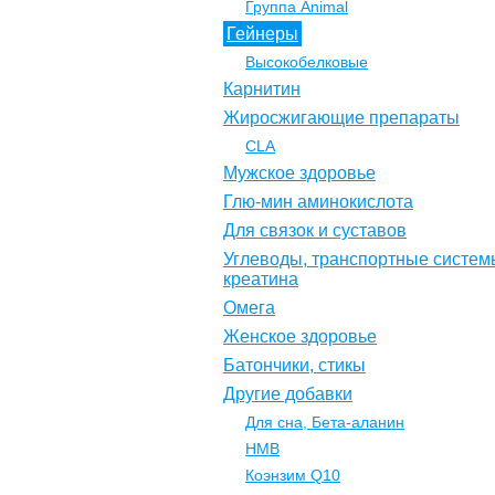
Группа Animal
Гейнеры
Высокобелковые
Карнитин
Жиросжигающие препараты
CLA
Мужское здоровье
Глю-мин аминокислота
Для связок и суставов
Углеводы, транспортные систем
креатина
Омега
Женское здоровье
Батончики, стикы
Другие добавки
Для сна, Бета-аланин
НМВ
Коэнзим Q10