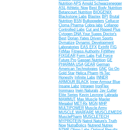
Nutrition
APS
Arnold Schwarzenegger
ASL
Athletic Now
Best Body Nutrition
Betancourt Nutrition
BIOGENIX
Blackstone Labs
Blastex
BPI
Brutal
Nutrition
BSN
Bulkpowders
Cellucor
Cloma Pharma
Cobra labs
Collango
Controlled Labs
Cut and Ripped Plus
Cytogen
DNA Your Supps
Doctor's
Best
Dorian Yates
Driven Sports
Dymatize
Dynamic Development
Laboratories
EAS
EFX
Extrifit
FIG
FitMax
Fitness Authority
FitWhey
FIXGEAR
Form Labs
Full Force
Future Pro
Gaspari Nutrition
GE
PHARMA USA
GEAR
German
American Technologies
GNC
Go On
Gold Star
Helica Pharm
Hi-Tec
Honestly
Infinite Labs
INNER
ARMOUR BLACK
Inner Armour Blue
Insane Labz
Intragen
IronFlex
Ironmaxx
Irwin Naturals
Jay Cutler
Elite Series
Kevin Levrone
Labrada
MAMMUT
Max Muscle
Maxler
Megabol
MET-Rx
MGN
MHP
MULTIPOWER
Muscle Army
MUSCLE WARFARE
MUSCLEMEDS
MusclePharm
MUSCLETECH
MYPROTEIN
Natrol
Nature's Truth
Now
NutraBolics
Nutrend
Nutrex
NZMP
Olimp Labs
Optimal Results