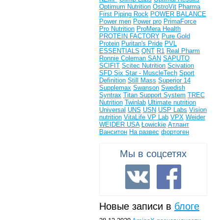
Optimum Nutrition
OstroVit
Pharma
First
Piping Rock
POWER BALANCE
Power men
Power pro
PrimaForce
Pro Nutrition
ProMera Health
PROTEIN FACTORY
Pure Gold
Protein
Puritan's Pride
PVL
ESSENTIALS
QNT
R1
Real Pharm
Ronnie Coleman
SAN
SAPUTO
SCIFIT
Scitec Nutrition
Scivation
SFD
Six Star - MuscleTech
Sport
Definition
Still Mass
Superior 14
Supplemax
Swanson
Swedish
Syntrax
Titan Support System
TREC
Nutrition
Twinlab
Ultimate nutrition
Universal
UNS
USN
USP Labs
Vision
nutrition
VitaLife
VP Lab
VPX
Weider
WEIDER USA
Łowickie
Атлант
Ванситон
На развес
фортоген
Мы в соцсетях
Новые записи в
блоге