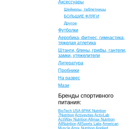
Аксессуары
Шейкеры, таблетницы
БОЛЬШИЕ ФЛЯГИ
Другое
Футболки
Аеробика, фитнес, гимнастика,
тяжелая атлетика
Штанги, блины, грифы, гантели,
замки, утяжелители
Литература
Пробники
На развес
Мази
Бренды спортивного
питания:
BioTech USA
6PAK Nutrition
7Nutrition
Activevites
ActivLab
ActiWay Nutrition
Allmax Nutrition
AllNutrition
AllSports Labs
American
Muscle
Amix Nutrition
Applied