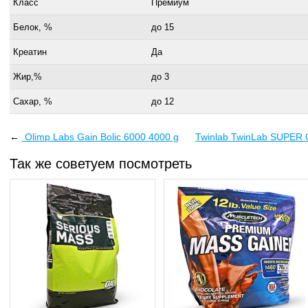
Класс
Премиум
Белок, %
до 15
Креатин
Да
Жир,%
до 3
Сахар, %
до 12
←
Olimp Labs Gain Bolic 6000 4000 g
Twinlab TwinLab SUPER
Так же советуем посмотреть