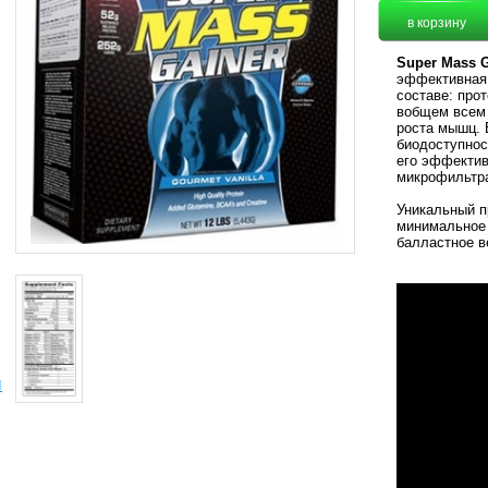
Super Mass G
эффективная
составе: про
вобщем всем
роста мышц. 
биодоступнос
его эффектив
микрофильтра
Уникальный п
минимальное 
балластное в
ы