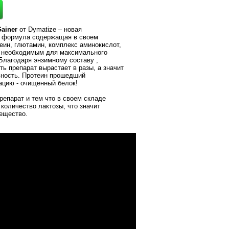
ainer
от Dymatize
– новая
 формула содержащая в своем
теин, глютамин, комплекс аминокислот,
 необходимым для максимального
Благодаря энзимному составу ,
ть препарат вырастает в разы, а значит
ность. Протеин прошедший
цию - очищенный белок!
репарат и тем что в своем складе
количество лактозы, что значит
ещество.