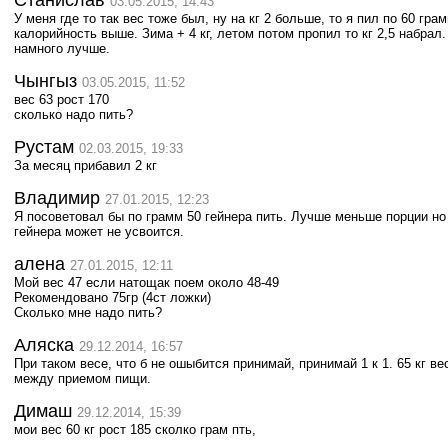
Станислав
03.05.2015, 14:43
У меня где то так вес тоже был, ну на кг 2 больше, то я пил по 60 гра
калорийность выше. Зима + 4 кг, летом потом пропил то кг 2,5 набрал
намного лучше.
Чынгыз
03.05.2015, 11:52
вес 63 рост 170
сколько надо пить?
Рустам
02.03.2015, 19:33
За месяц прибавил 2 кг
Владимир
27.01.2015, 12:23
Я посоветовал бы по грамм 50 гейнера пить. Лучше меньше порции но
гейнера может не усвоится.
алена
27.01.2015, 12:11
Мой вес 47 если натощак поем около 48-49
Рекомендовано 75гр (4ст ложки)
Сколько мне надо пить?
Аляска
29.12.2014, 16:57
При таком весе, что б не ошыбится принимай, принимай 1 к 1. 65 кг ве
между приемом пищи.
Димаш
29.12.2014, 15:39
мои вес 60 кг рост 185 сколко грам пть,