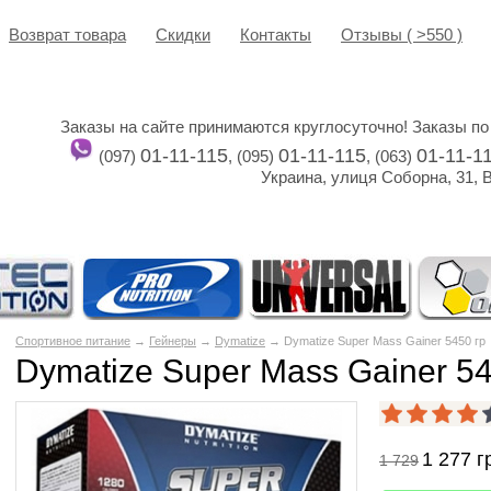
Возврат товара
Cкидки
Контакты
Отзывы ( >550 )
Заказы на сайте принимаются круглосуточно! Заказы по
01-11-115
01-11-115
01-11-1
(097)
, (095)
, (063)
Украина, улиця Соборна, 31, 
Спортивное питание
→
Гейнеры
→
Dymatize
→ Dymatize Super Mass Gainer 5450 гр
Dymatize Super Mass Gainer 54
1 277
г
1 729