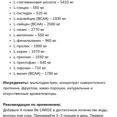
L-глютаминовая кислота – 5410 мг
L-глицин – 550 мг
L-гистидин – 520 мг
L-изолейцин (BCAA) – 1930 мг
L-лейцин (BCAA) – 2580 мг
L-лизин – 2770 мг
L-метионин – 550 мг
L-фенилаланин – 960 мг
L-пролин – 1900 мг
L-серин – 1570 мг
L-треонин – 1930 мг
L-триптофан – 640 мг
L-тирозин – 710 мг
L-валин (BCAA) – 1780 мг
Ингредиенты:
мальтодекстрин, концентрат сывороточного
протеина, фруктоза, какао-порошок, натуральные и
искусственные ароматизаторы.
Рекомендации по применению:
Добавьте 4 ложки Be LARGE в достаточное количество воды,
молока или сока. Принимайте 2–3 порции в день. Первую