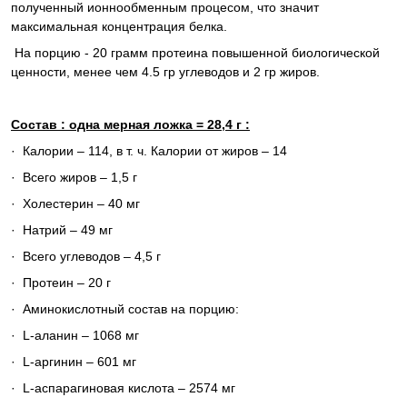
полученный ионнообменным процесом, что значит
максимальная концентрация белка.
На порцию - 20 гр
амм
протеина
повышенной биологической
ценности, менее чем 4.5 гр углеводов и 2 гр жиров.
Состав :
одна мерная ложка =
28,4 г
:
·
Калории – 114, в т. ч. Калории от жиров – 14
·
Всего жиров –
1,5 г
·
Холестерин – 40 мг
·
Натрий – 49 мг
·
Всего углеводов –
4,5 г
·
Протеин –
20 г
·
Аминокислотный состав на порцию:
·
L-аланин – 1068 мг
·
L-аргинин – 601 мг
·
L-аспарагиновая кислота – 2574 мг