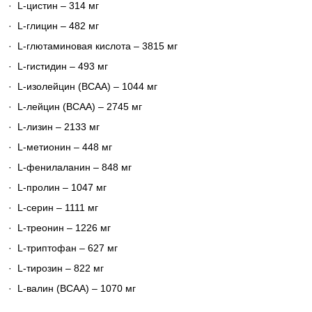
·
L-цистин – 314 мг
·
L-глицин – 482 мг
·
L-глютаминовая кислота – 3815 мг
·
L-гистидин – 493 мг
·
L-изолейцин (BCAA) – 1044 мг
·
L-лейцин (BCAA) – 2745 мг
·
L-лизин – 2133 мг
·
L-метионин – 448 мг
·
L-фенилаланин – 848 мг
·
L-пролин – 1047 мг
·
L-серин – 1111 мг
·
L-треонин – 1226 мг
·
L-триптофан – 627 мг
·
L-тирозин – 822 мг
·
L-валин (BCAA) – 1070 мг