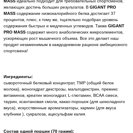
MASS
идеально подходит для требовательных спортсменов,
желающих достичь больших результатов. В
GIGANT PRO
MASS
содержание низкокалорийного белка достигает 37
процентов, плюс, к тому же, тщательно подобран уровень
содержания быстрых и медленных углеводов. Также
GIGANT
PRO MASS
содержит много анаболических микроэлементов,
ускоряющих рост мышечного объема. Все это делает наш
продукт незаменимым в каждодневном рационе амбициозного
спортсмена!
Ингредиенты:
сывороточный белковый концентрат, TMP (общий белок
молока), моногидрат декстрозы, мальтодекстрин, премикс
витаминов, креатин моногидрат, L-глютамин, ВСАА смеси,
таурин, ксантановая смола, какао-порошок (для шоколадного
вкуса), искусственные ароматизаторы, кармин (для вкуса
клубники ), сукралоза, ацесульфам калия.
Состав одной порции (70 грамм):