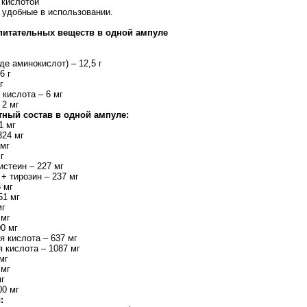
 кислотой
 удобные в использовании.
питательных веществ в одной ампуле
де аминокислот) – 12,5 г
6 г
г
 кислота – 6 мг
 2 мг
ный состав в одной ампуле:
1 мг
324 мг
 мг
г
истеин – 227 мг
+ тирозин – 237 мг
 мг
51 мг
мг
 мг
00 мг
я кислота – 637 мг
 кислота – 1087 мг
мг
 мг
мг
00 мг
: