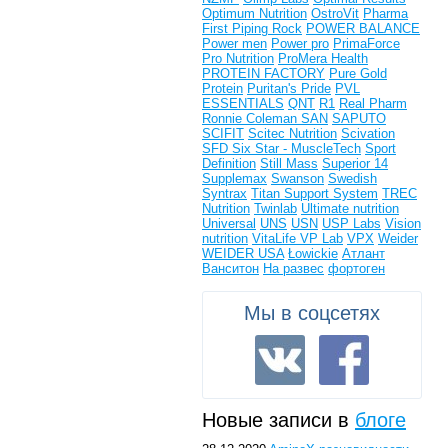
Optimum Nutrition
OstroVit
Pharma
First
Piping Rock
POWER BALANCE
Power men
Power pro
PrimaForce
Pro Nutrition
ProMera Health
PROTEIN FACTORY
Pure Gold
Protein
Puritan's Pride
PVL
ESSENTIALS
QNT
R1
Real Pharm
Ronnie Coleman
SAN
SAPUTO
SCIFIT
Scitec Nutrition
Scivation
SFD
Six Star - MuscleTech
Sport
Definition
Still Mass
Superior 14
Supplemax
Swanson
Swedish
Syntrax
Titan Support System
TREC
Nutrition
Twinlab
Ultimate nutrition
Universal
UNS
USN
USP Labs
Vision
nutrition
VitaLife
VP Lab
VPX
Weider
WEIDER USA
Łowickie
Атлант
Ванситон
На развес
фортоген
Мы в соцсетях
Новые записи в
блоге