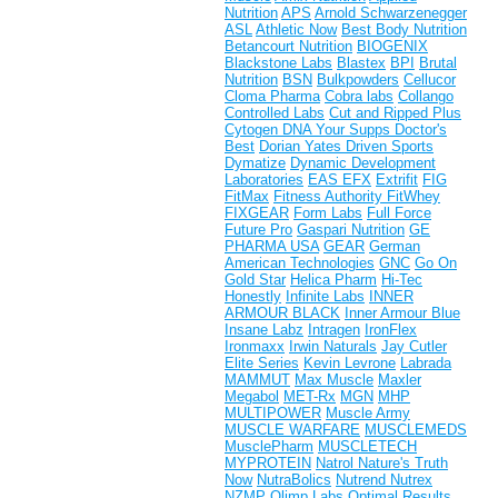
Nutrition
APS
Arnold Schwarzenegger
ASL
Athletic Now
Best Body Nutrition
Betancourt Nutrition
BIOGENIX
Blackstone Labs
Blastex
BPI
Brutal
Nutrition
BSN
Bulkpowders
Cellucor
Cloma Pharma
Cobra labs
Collango
Controlled Labs
Cut and Ripped Plus
Cytogen
DNA Your Supps
Doctor's
Best
Dorian Yates
Driven Sports
Dymatize
Dynamic Development
Laboratories
EAS
EFX
Extrifit
FIG
FitMax
Fitness Authority
FitWhey
FIXGEAR
Form Labs
Full Force
Future Pro
Gaspari Nutrition
GE
PHARMA USA
GEAR
German
American Technologies
GNC
Go On
Gold Star
Helica Pharm
Hi-Tec
Honestly
Infinite Labs
INNER
ARMOUR BLACK
Inner Armour Blue
Insane Labz
Intragen
IronFlex
Ironmaxx
Irwin Naturals
Jay Cutler
Elite Series
Kevin Levrone
Labrada
MAMMUT
Max Muscle
Maxler
Megabol
MET-Rx
MGN
MHP
MULTIPOWER
Muscle Army
MUSCLE WARFARE
MUSCLEMEDS
MusclePharm
MUSCLETECH
MYPROTEIN
Natrol
Nature's Truth
Now
NutraBolics
Nutrend
Nutrex
NZMP
Olimp Labs
Optimal Results