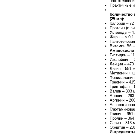
пантотеновой
Практичные и
Количество 
(25 мл):
Калории – 72
Протеин (в ви
Углеводы – 4,
Жиры – < 0,1 
Пантотеновая
Витамин В6 –
Аминокислот
Гистидин – 11
Изолейцин – 
Лейцин – 470
Лизин – 551 м
Метионин + ц
Фенилаланин 
Треонин – 415
Триптофан – 
Валин – 303 
Аланин – 263
Аргинин – 20
Аспарагинова
Глютаминовая
Глицин – 951 
Пролин – 364
Серин – 313 
Орнитин – 20
Ингредиенты