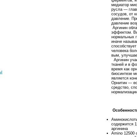
ферментов, к
медиатор мио
русла — глав
сосудов, от 
давление. Пр
давление воз
Аргинин обл
эффектом. Вы
нормальных г
иначе называ
способствует
человека бол
вым, улучша
Аргинин учас
тканей и в ф
время как ор
ы
биосинтезе м
является кон
Орнитин — е
средство, сп
нормализации
Особенности
Аминокислоты
содержится 1
аргинина
Amino 12500 