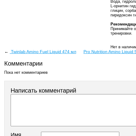
Вода, гидрол
L-орнитин ги
глицин, сорба
пиридоксин г
Рекомендаци
Принимайте о
тренировки.
Нет в наличи
←
Twinlab Amino Fuel Liquid 474 мл
Pro Nutrition Amino Liquid
Комментарии
Пока нет комментариев
Написать комментарий
Имя