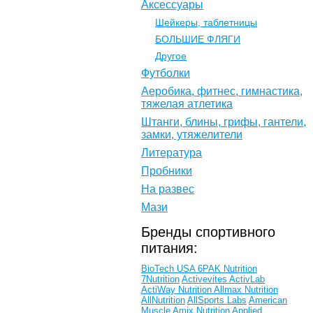
Аксессуары
Шейкеры, таблетницы
БОЛЬШИЕ ФЛЯГИ
Другое
Футболки
Аеробика, фитнес, гимнастика,
тяжелая атлетика
Штанги, блины, грифы, гантели,
замки, утяжелители
Литература
Пробники
На развес
Мази
Бренды спортивного
питания:
BioTech USA
6PAK Nutrition
7Nutrition
Activevites
ActivLab
ActiWay Nutrition
Allmax Nutrition
AllNutrition
AllSports Labs
American
Muscle
Amix Nutrition
Applied