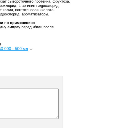
изат сывороточного протеина, фруктоза,
дрохлорид, L-аргинин гидрохлорид,
т калия, пантотеновая кислота,
идрохлорид, ароматизаторы.
и по применению:
дну ампулу перед и/или после
и
 50.000 - 500 мл
→