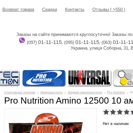
Возврат товара
Cкидки
Контакты
Отзывы ( >550 )
Заказы на сайте принимаются круглосуточно! Заказы по
01-11-115
01-11-115
01-11-1
(097)
, (095)
, (063)
Украина, улиця Соборна, 31, 
Спортивное питание
→
Аминокислоты
→
Жидкие аминокислоты
→
Pro Nutrition
→ Pro
Pro Nutrition Amino 12500 10 а
Нет в наличии