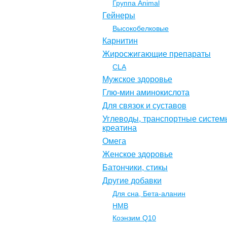
Группа Animal
Гейнеры
Высокобелковые
Карнитин
Жиросжигающие препараты
CLA
Мужское здоровье
Глю-мин аминокислота
Для связок и суставов
Углеводы, транспортные систем
креатина
Омега
Женское здоровье
Батончики, стикы
Другие добавки
Для сна, Бета-аланин
НМВ
Коэнзим Q10