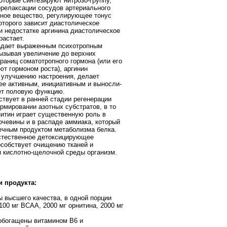
оторые синтезируют нитрозо-группу,
релаксации сосудов артериального
ное вещество, регулирующее тонус
которого зависит диастолическое
и недостатке аргинина диастолическое
растает.
адает выраженным психотропным
зывая увеличение до верхних
раниц соматотропного гормона (или его
ют гормоном роста), аргинин
 улучшению настроения, делает
ее активным, инициативным и выносли­
ет половую функцию.
твует в ранней стадии регенерации
ормировании азотных субстратов, в то
нитин играет существенную роль в
очевины и в распаде аммиака, который
ечным продуктом метаболизма белка.
стественное детоксицирующее
особствует очищению тканей и
 кислотно-щелочной среды организм.
 продукта:
 высшего качества, в одной порции
100 мг BCAA, 2000 мг орнитина, 2000 мг
обогащены витамином В6 и