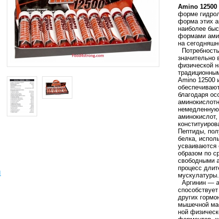
Amino 12500
форме гидрол
форма этих а
наиболее быс
формами амин
на сегодняшн
Потребность 
значительно 
физической н
традиционны
Amino 12500
обеспечиваю
благодаря ос
аминокислотн
немедленную 
аминокислот,
конституиров
Пептиды, пол
белка, испол
усваиваются 
образом по с
свободными а
процесс длит
ы
мускулатуры.
Аргинин — а
способствует
других гормо
мышечной мас
ной физическ