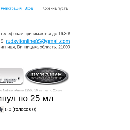
Корзина пуста
Регистрация
Вход
 телефонам принимаются до 16:30!
15
rudsvitonline85@gmail.com
,
Винниця, Винницька область, 21000
 Nutrition Amino 12500 10 ампул по 25 мл
мпул по 25 мл
(голосов
)
0.0
0