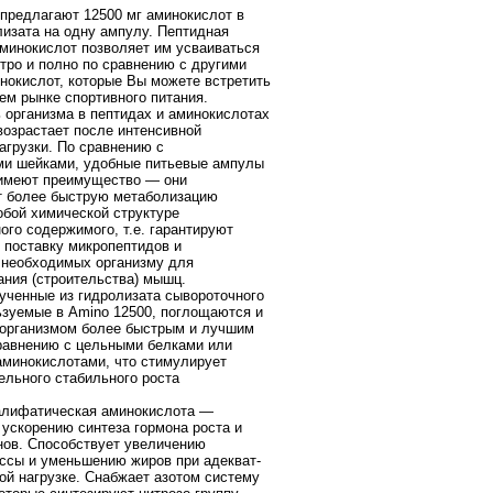
предлагают 12500 мг аминокислот в
изата на одну ампулу. Пептидная
минокислот позволяет им усваиваться
тро и полно по сравнению с другими
окислот, которые Вы можете встретить
ем рынке спортивного питания.
организма в пептидах и аминокислотах
возрастает после интенсивной
агрузки. По сравнению с
ми шейками, удобные питьевые ампулы
 имеют преимущество — они
т более быструю метаболизацию
о­бой химической структуре
ого содержимого, т.е. гарантируют
поставку микропептидов и
 необходимых организму для
ания (строительства) мышц.
ученные из гидролизата сывороточного
ьзуемые в Amino 12500, поглощаются и
организмом более быстрым и лучшим
равнению с цельны­ми белками или
минокислотами, что стимулирует
ельного стабильного роста
лифатическая аминокислота —
 ускорению синтеза гормона роста и
нов. Способствует увеличению
сы и уменьшению жиров при адекват­
ой нагрузке. Снабжает азотом систему