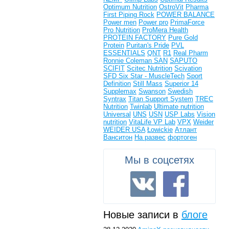
Optimum Nutrition
OstroVit
Pharma
First
Piping Rock
POWER BALANCE
Power men
Power pro
PrimaForce
Pro Nutrition
ProMera Health
PROTEIN FACTORY
Pure Gold
Protein
Puritan's Pride
PVL
ESSENTIALS
QNT
R1
Real Pharm
Ronnie Coleman
SAN
SAPUTO
SCIFIT
Scitec Nutrition
Scivation
SFD
Six Star - MuscleTech
Sport
Definition
Still Mass
Superior 14
Supplemax
Swanson
Swedish
Syntrax
Titan Support System
TREC
Nutrition
Twinlab
Ultimate nutrition
Universal
UNS
USN
USP Labs
Vision
nutrition
VitaLife
VP Lab
VPX
Weider
WEIDER USA
Łowickie
Атлант
Ванситон
На развес
фортоген
Мы в соцсетях
Новые записи в
блоге