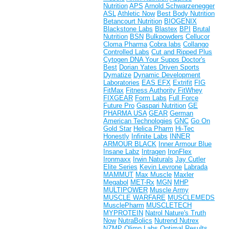
Nutrition
APS
Arnold Schwarzenegger
ASL
Athletic Now
Best Body Nutrition
Betancourt Nutrition
BIOGENIX
Blackstone Labs
Blastex
BPI
Brutal
Nutrition
BSN
Bulkpowders
Cellucor
Cloma Pharma
Cobra labs
Collango
Controlled Labs
Cut and Ripped Plus
Cytogen
DNA Your Supps
Doctor's
Best
Dorian Yates
Driven Sports
Dymatize
Dynamic Development
Laboratories
EAS
EFX
Extrifit
FIG
FitMax
Fitness Authority
FitWhey
FIXGEAR
Form Labs
Full Force
Future Pro
Gaspari Nutrition
GE
PHARMA USA
GEAR
German
American Technologies
GNC
Go On
Gold Star
Helica Pharm
Hi-Tec
Honestly
Infinite Labs
INNER
ARMOUR BLACK
Inner Armour Blue
Insane Labz
Intragen
IronFlex
Ironmaxx
Irwin Naturals
Jay Cutler
Elite Series
Kevin Levrone
Labrada
MAMMUT
Max Muscle
Maxler
Megabol
MET-Rx
MGN
MHP
MULTIPOWER
Muscle Army
MUSCLE WARFARE
MUSCLEMEDS
MusclePharm
MUSCLETECH
MYPROTEIN
Natrol
Nature's Truth
Now
NutraBolics
Nutrend
Nutrex
NZMP
Olimp Labs
Optimal Results