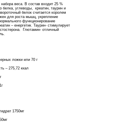
 набора веса. В состав входит 25 %
о белка, углеводы,
креатин, таурин и
вороточный белок считается королем
ужен для роста мышц, укрепление
нормального функционирование
еатин – енергетик. Таурин- стимулирует
естостерона.
Глютамин- отличный
ль.
мерных ложки или 70 г
ть – 275,72 ккал
г
1г
гидрат 1750мг
50мг