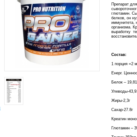
Препарат для
сывороточног
глютамин. Сы
белков, он н
иммунитета, 
организма. Кр
выработку
т
восстановите
Состав:
1 порция =2 
Енерг. Ценнос
Белок – 19,81
Улеводы-43,9
Жиры-2,3г
ы
Сахар-27.8г
Креатин моно
Глютамин – 3