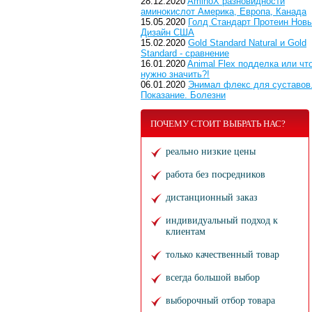
28.12.2020
AminoX разновидности
аминокислот Америка, Европа, Канада
15.05.2020
Голд Стандарт Протеин Нов
Дизайн США
15.02.2020
Gold Standard Natural и Gold
Standard - сравнение
16.01.2020
Animal Flex подделка или чт
нужно значить?!
06.01.2020
Энимал флекс для суставов
Показание. Болезни
ПОЧЕМУ СТОИТ ВЫБРАТЬ НАС?
реально низкие цены
работа без посредников
дистанционный заказ
индивидуальный подход к
клиентам
только качественный товар
всегда большой выбор
выборочный отбор товара