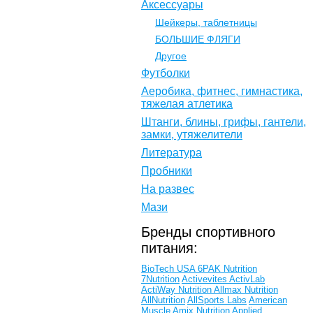
Аксессуары
Шейкеры, таблетницы
БОЛЬШИЕ ФЛЯГИ
Другое
Футболки
Аеробика, фитнес, гимнастика,
тяжелая атлетика
Штанги, блины, грифы, гантели,
замки, утяжелители
Литература
Пробники
На развес
Мази
Бренды спортивного
питания:
BioTech USA
6PAK Nutrition
7Nutrition
Activevites
ActivLab
ActiWay Nutrition
Allmax Nutrition
AllNutrition
AllSports Labs
American
Muscle
Amix Nutrition
Applied