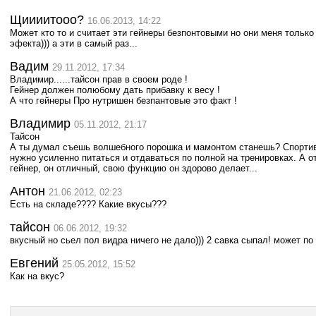
Щиииитооо?
16.06.2013, 14:22
Может кто то и считает эти гейнеры безпонтовыми но они меня только и
эфекта))) а эти в самый раз...
Вадим
29.11.2012, 17:34
Владимир......тайсон прав в своем роде !
Гейнер должен полюбому дать прибавку к весу !
А что гейнеры Про нутришен безпантовые это факт !
Владимир
05.11.2012, 21:17
Тайсон
А ты думал съешь волшебного порошка и мамонтом станешь? Спортив
нужно усиленно питаться и отдаваться по полной на тренировках. А о
гейнер, он отличный, свою функцию он здорово делает...
Антон
21.06.2012, 02:23
Есть на складе???? Какие вкусы???
тайсон
06.06.2012, 19:32
вкусный но сьел пол видра ничего не дало))) 2 савка сыпал! может по 
Евгений
25.05.2012, 15:52
Как на вкус?