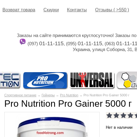
Возврат товара
Cкидки
Контакты
Отзывы ( >550 )
Заказы на сайте принимаются круглосуточно! Заказы по
01-11-115
01-11-115
01-11-1
(097)
, (095)
, (063)
Украина, улиця Соборна, 31, 
Спортивное питание
→
Гейнеры
→
Pro Nutrition
→ Pro Nutrition Pro Gainer 5000 г
Pro Nutrition Pro Gainer 5000 г
Нет в наличии