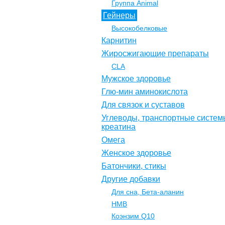
Группа Animal
Гейнеры
Высокобелковые
Карнитин
Жиросжигающие препараты
CLA
Мужское здоровье
Глю-мин аминокислота
Для связок и суставов
Углеводы, транспортные систем
креатина
Омега
Женское здоровье
Батончики, стикы
Другие добавки
Для сна, Бета-аланин
НМВ
Коэнзим Q10