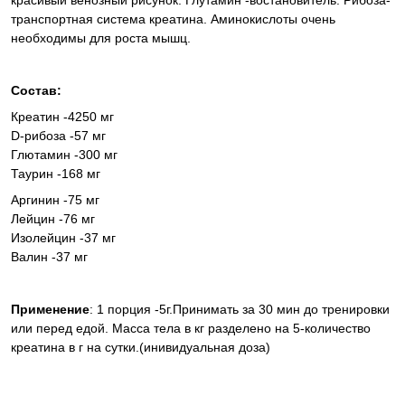
красивый венозный рисунок. Глутамин -востановитель. Рибоза-
транспортная система креатина. Аминокислоты очень
необходимы для роста мышц.
Состав:
Креатин -4250 мг
D-рибоза -57 мг
Глютамин -300 мг
Таурин -168 мг
Аргинин -75 мг
Лейцин -76 мг
Изолейцин -37 мг
Валин -37 мг
Применение
: 1 порция -5г.Принимать за 30 мин до тренировки
или перед едой. Масса тела в кг разделено на 5-количество
креатина в г на сутки.(инивидуальная доза)