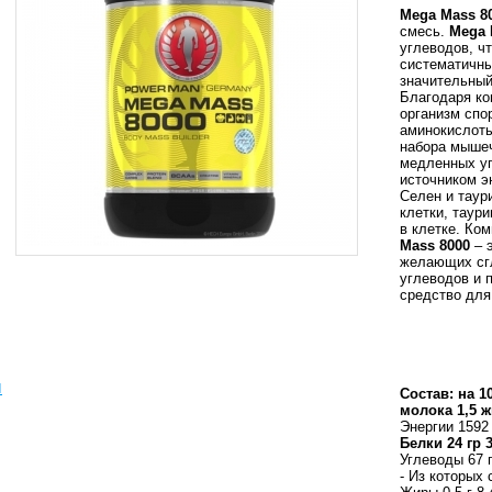
Mega Mass 8
смесь.
Mega 
углеводов, ч
систематичны
значительный
Благодаря ко
организм спо
аминокислоты
набора мышеч
медленных у
источником э
Cелен и тау
клетки, таур
в клетке. Ко
Mass 8000
– 
желающих сг
углеводов и 
средство для
ы
Состав:
на 1
молока 1,5 ж
Энергии 1592 
Белки 24 гр 3
Углеводы 67 г
- Из которых 