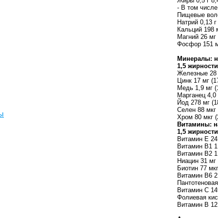
Жиры 0,5 г 8,
- В том числе
Пищевые волок
Натрий 0,13 г 
Кальций 198 м
Магний 26 мг 
Фосфор 151 м
Минералы:
н
1,5 жирности
Железные 28 
Цинк 17 мг (1
Медь 1,9 мг (
Марганец 4,0 
Йод 278 мг (1
Селен 88 мкг 
ы
Хром 80 мкг (
Витамины:
н
1,5 жирности
Витамин Е 24
Витамин В1 1,
Витамин В2 1,
Ниацин 31 мг 
Биотин 77 мкг
Витамин В6 2,
Пантотеновая 
Витамин С 14
Фолиевая кис
Витамин B 12 