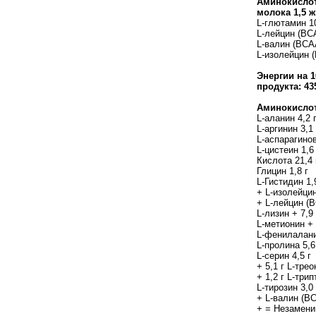
Аминокислот
молока 1,5 ж
L-глютамин 1
L-лейцин (BC
L-валин (BCA
L-изолейцин 
Энергии на 
продукта: 43
Аминокислот
L-аланин 4,2 
L-аргинин 3,1 
L-аспарагинов
L-цистеин 1,6 
Кислота 21,4 
Глицин 1,8 г
L-Гистидин 1,
+ L-изолейцин
+ L-лейцин (B
L-лизин + 7,9 
L-метионин + 
L-фенилалани
L-пролина 5,6
L-серин 4,5 г
+ 5,1 г L-трео
+ 1,2 г L-три
L-тирозин 3,0 
+ L-валин (BC
+ = Незамен