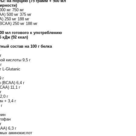
ы: на порцию (75 грамм + 500 мл
ирности)
000 мг 750 мг
AA) 500 мг 375 мг
A) 250 мг 188 мг
(BCAA) 250 мг 188 мг
100 мл готового к употреблению
5 кДж (92 ккал)
ный состав на 100 г белка
г
г
ой кислоты 9,5 г
г
г L-Glutanic
9 г
 (BCAA) 6,4 г
CAA) 11,1 г
г
2,0 г
н + 3,4 г
 г
нин
птофан
г
AA) 6,3 г
имых аминокислот