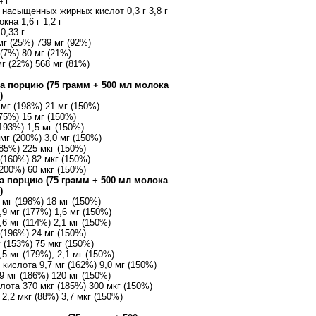
4 г
 насыщенных жирных кислот 0,3 г 3,8 г
на 1,6 г 1,2 г
0,33 г
г (25%) 739 мг (92%)
(7%) 80 мг (21%)
г (22%) 568 мг (81%)
а порцию (75 грамм + 500 мл молока
)
мг (198%) 21 мг (150%)
75%) 15 мг (150%)
193%) 1,5 мг (150%)
мг (200%) 3,0 мг (150%)
85%) 225 мкг (150%)
(160%) 82 мкг (150%)
200%) 60 мкг (150%)
а порцию (75 грамм + 500 мл молока
)
 мг (198%) 18 мг (150%)
9 мг (177%) 1,6 мг (150%)
6 мг (114%) 2,1 мг (150%)
(196%) 24 мг (150%)
 (153%) 75 мкг (150%)
5 мг (179%), 2,1 мг (150%)
кислота 9,7 мг (162%) 9,0 мг (150%)
9 мг (186%) 120 мг (150%)
лота 370 мкг (185%) 300 мкг (150%)
2,2 мкг (88%) 3,7 мкг (150%)