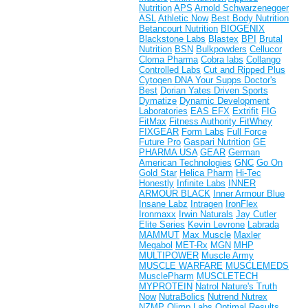
Nutrition
APS
Arnold Schwarzenegger
ASL
Athletic Now
Best Body Nutrition
Betancourt Nutrition
BIOGENIX
Blackstone Labs
Blastex
BPI
Brutal
Nutrition
BSN
Bulkpowders
Cellucor
Cloma Pharma
Cobra labs
Collango
Controlled Labs
Cut and Ripped Plus
Cytogen
DNA Your Supps
Doctor's
Best
Dorian Yates
Driven Sports
Dymatize
Dynamic Development
Laboratories
EAS
EFX
Extrifit
FIG
FitMax
Fitness Authority
FitWhey
FIXGEAR
Form Labs
Full Force
Future Pro
Gaspari Nutrition
GE
PHARMA USA
GEAR
German
American Technologies
GNC
Go On
Gold Star
Helica Pharm
Hi-Tec
Honestly
Infinite Labs
INNER
ARMOUR BLACK
Inner Armour Blue
Insane Labz
Intragen
IronFlex
Ironmaxx
Irwin Naturals
Jay Cutler
Elite Series
Kevin Levrone
Labrada
MAMMUT
Max Muscle
Maxler
Megabol
MET-Rx
MGN
MHP
MULTIPOWER
Muscle Army
MUSCLE WARFARE
MUSCLEMEDS
MusclePharm
MUSCLETECH
MYPROTEIN
Natrol
Nature's Truth
Now
NutraBolics
Nutrend
Nutrex
NZMP
Olimp Labs
Optimal Results