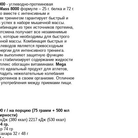
000
- углеводно-протеиновая
Mass 8000
формуле – 25 г. белка и 72 г.
то вместе с интенсивным и
м тренингом гарантирует быстрый и
 успех в наборе мышечной массы.
мбинации из трех источников протеина,
ртсмена получает все незаменимые
, которые необходимы для быстрого
ной массы. Комбинация быстрых и
глеводов является превосходным
нергии для интенсивного тренинга.
рин выполняют защитную функцию
ин стабилизирует содержание жидкости
мплекс обогащен витаминами.
Mega
это идеальный продукт для атлетов,
ладить нежелательные колебания
протеинов в своем организме. Отличное
 употребления между приемами пищи.
00 г / на порцию (75 грамм + 500 мл
ирности)
кДж (380 ккал) 2217 кДж (530 ккал)
4 гр.
р 74 гр
сахара 32 г 48 г