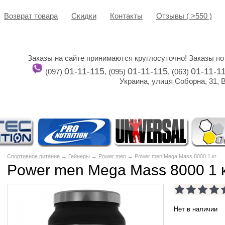
Возврат товара
Cкидки
Контакты
Отзывы ( >550 )
Заказы на сайте принимаются круглосуточно! Заказы по
01-11-115
01-11-115
01-11-1
(097)
, (095)
, (063)
Украина, улиця Соборна, 31, 
Спортивное питание
→
Гейнеры
→
Power men
→ Power men Mega Mass 8000 1 кг
Power men Mega Mass 8000 1 
Нет в наличии