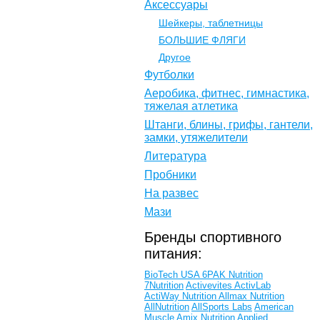
Аксессуары
Шейкеры, таблетницы
БОЛЬШИЕ ФЛЯГИ
Другое
Футболки
Аеробика, фитнес, гимнастика,
тяжелая атлетика
Штанги, блины, грифы, гантели,
замки, утяжелители
Литература
Пробники
На развес
Мази
Бренды спортивного
питания:
BioTech USA
6PAK Nutrition
7Nutrition
Activevites
ActivLab
ActiWay Nutrition
Allmax Nutrition
AllNutrition
AllSports Labs
American
Muscle
Amix Nutrition
Applied