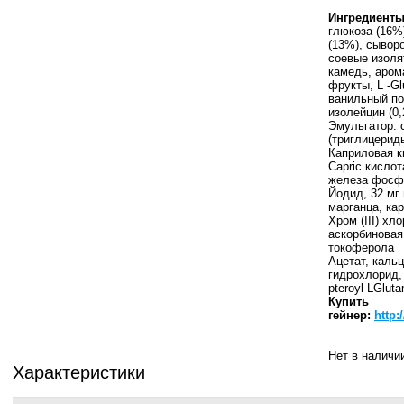
Ингредиенты 
глюкоза (16%
(13%), сыворо
соевые изоля
камедь, арома
фрукты, L -Gl
ванильный пор
изолейцин (0,
Эмульгатор: 
(триглицерид
Каприловая к
Capric кислот
железа фосфа
Йодид, 32 мг
марганца, кар
Хром (III) хл
аскорбиновая
токоферола
Ацетат, каль
гидрохлорид,
pteroyl LGlut
Купить
гейнер:
http:
Нет в наличи
Характеристики