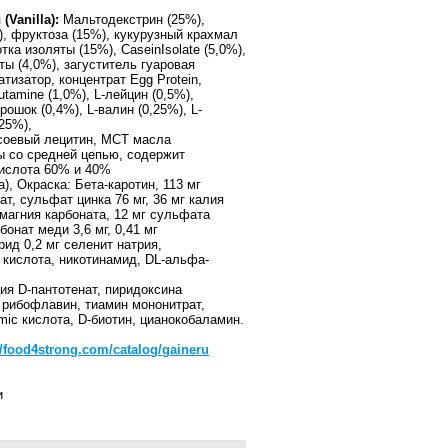
(Vanilla):
Мальтодекстрин (25%),
), фруктоза (15%), кукурузный крахмал
тка изоляты (15%), CaseinIsolate (5,0%),
ты (4,0%), загуститель гуаровая
тизатор, концентрат Egg Protein,
utamine (1,0%), L-лейцин (0,5%),
ошок (0,4%), L-валин (0,25%), L-
25%),
соевый лецитин, MCT масла
ы со средней цепью, содержит
ислота 60% и 40%
а), Окраска: Бета-каротин, 113 мг
т, сульфат цинка 76 мг, 36 мг калия
 магния карбоната, 12 мг сульфата
бонат меди 3,6 мг, 0,41 мг
орид 0,2 мг селенит натрия,
 кислота, никотинамид, DL-альфа-
ция D-пантотенат, пиридоксина
 рибофлавин, тиамин мононитрат,
amic кислота, D-биотин, цианокобаламин.
//food4strong.com/catalog/gaineru
и