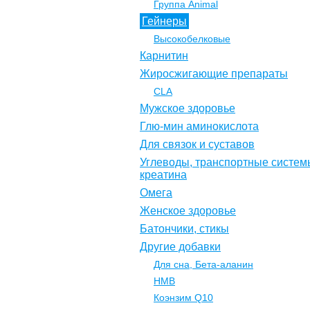
Группа Animal
Гейнеры
Высокобелковые
Карнитин
Жиросжигающие препараты
CLA
Мужское здоровье
Глю-мин аминокислота
Для связок и суставов
Углеводы, транспортные систем
креатина
Омега
Женское здоровье
Батончики, стикы
Другие добавки
Для сна, Бета-аланин
НМВ
Коэнзим Q10