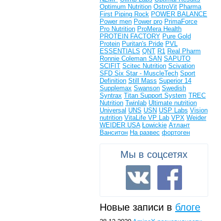
Optimum Nutrition
OstroVit
Pharma
First
Piping Rock
POWER BALANCE
Power men
Power pro
PrimaForce
Pro Nutrition
ProMera Health
PROTEIN FACTORY
Pure Gold
Protein
Puritan's Pride
PVL
ESSENTIALS
QNT
R1
Real Pharm
Ronnie Coleman
SAN
SAPUTO
SCIFIT
Scitec Nutrition
Scivation
SFD
Six Star - MuscleTech
Sport
Definition
Still Mass
Superior 14
Supplemax
Swanson
Swedish
Syntrax
Titan Support System
TREC
Nutrition
Twinlab
Ultimate nutrition
Universal
UNS
USN
USP Labs
Vision
nutrition
VitaLife
VP Lab
VPX
Weider
WEIDER USA
Łowickie
Атлант
Ванситон
На развес
фортоген
Мы в соцсетях
Новые записи в
блоге