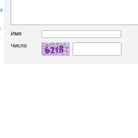
ый
о
Имя
.
Число