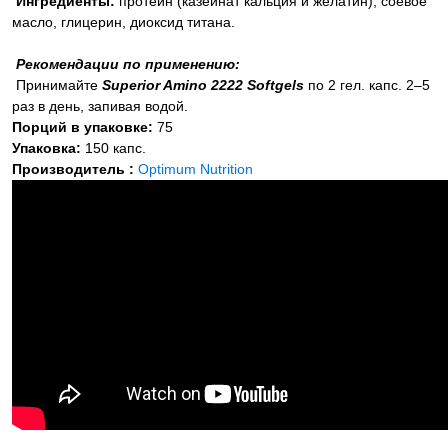
Ингредиенты:
протеин (казеинат кальция и желатин), соевое
масло, глицерин, диоксид титана.
Рекомендации по применению:
Принимайте
Superior Amino 2222 Softgels
по 2 гел. капс. 2–5
раз в день, запивая водой.
Порций в упаковке:
75
Упаковка:
150 капс.
Производитель :
Optimum Nutrition