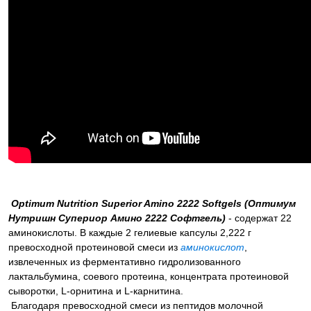
Optimum Nutrition Superior Amino 2222 Softgels (Оптимум
Нутришн Супериор Амино 2222 Софтгель)
- содержат 22
аминокислоты. В каждые 2 гелиевые капсулы 2,222 г
превосходной протеиновой смеси из
аминокислот
,
извлеченных из ферментативно гидролизованного
лактальбумина, соевого протеина, концентрата протеиновой
сыворотки, L-орнитина и L-карнитина.
Благодаря превосходной смеси из пептидов молочной