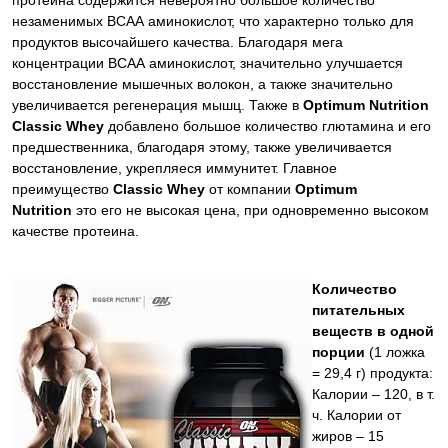
протеина содержится невероятно большое количество
незаменимых ВСАА аминокислот, что характерно только для
продуктов высочайшего качества. Благодаря мега
концентрации ВСАА аминокислот, значительно улучшается
восстановление мышечных волокон, а также значительно
увеличивается регенерация мышц. Также в
Optimum Nutrition
Classic Whey
добавлено большое количество глютамина и его
предшественника, благодаря этому, также увеличивается
восстановление, укрепляеся иммунитет. Главное
преимущество
Classic Whey
от компании
Optimum
Nutrition
это его не высокая цена, при одновременно высоком
качестве протеина.
Количество
питательных
веществ в одной
порции
(1 ложка
= 29,4 г) продукта:
Калории – 120, в т.
ч. Калории от
жиров – 15