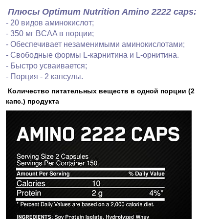
Плюсы Optimum Nutrition Amino 2222 caps:
- 20 видов аминокислот;
- 350 мг BCAA в порции;
- Обеспечивает незаменимыми аминокислотами;
- Свободные формы L-карнитина и L-орнитина.
- Быстро усваивается;
- Порция - 2 капсулы.
Количество питательных веществ в одной порции (2
капс.) продукта