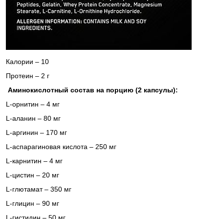
Калории – 10
Протеин – 2 г
Аминокислотный состав на порцию (2 капсулы):
L
-орнитин – 4 мг
L
-аланин – 80 мг
L
-аргинин – 170 мг
L
-аспарагиновая кислота – 250 мг
L
-карнитин – 4 мг
L
-цистин – 20 мг
L
-глютамат – 350 мг
L
-глицин – 90 мг
L
-гистидин – 50 мг