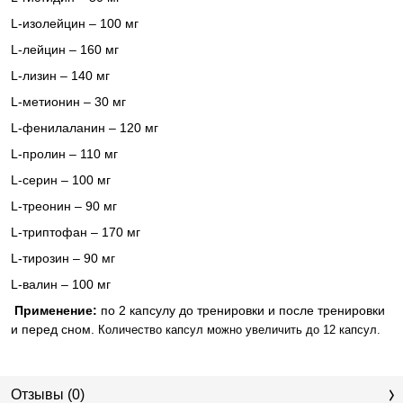
L
-изолейцин – 100 мг
L
-лейцин – 160 мг
L
-лизин – 140 мг
L
-метионин – 30 мг
L
-фенилаланин – 120 мг
L
-пролин – 110 мг
L
-серин – 100 мг
L
-треонин – 90 мг
L
-триптофан – 170 мг
L
-тирозин – 90 мг
L
-валин – 100 мг
Применение:
по 2 капсулу до тренировки и после тренировки
и перед сном.
Количество капсул можно увеличить до 12 капсул.
Отзывы (0)