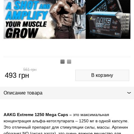
561
грн
493
грн
Описание товара
AAKG Extreme 1250 Mega Caps –
это максимальная
концентрация альфа-кетоглутарата – 1250 мг в одной капсуле.
Это отличн
ый препарат для стимуляции силы, массы. Аргинин
образует
NO
(оксид азота), это очень важное вещество для