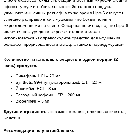
Lipo-6
оказывает сильный, общий и местный жиросжигающий
эффект у мужчин. Уникальные свойства этого продукта
улучшают мышечный рельеф; в то же время Lipo-6 атакует и
успешно расправляется с «ушками» по бокам талии и
жироотложениями на спине. Совершенно очевидно, что Lipo-6
является незаурядным жиросжигателем и может
использоваться как превосходное средство для улучшения
рельефа, прорисованности мышц, а также в период «сушки».
Количество питательных веществ в одной порции (2
капс.) продукта:
Синефрин HCl – 20 мг
Synthetic 99% гуггулстероны Z&E 1:1 – 20 мг
Йохимбин HCl – 3 мг
Безводный кофеин USP – 200 мг
Bioperine® – 5 мг
Другие ингредиенты:
сезамовое масло, олеиновая кислота,
желатин.
Рекомендации по употреблению: